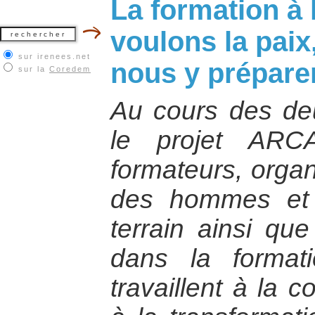
La formation à l
voulons la pai
sur irenees.net
nous y prépare
sur la
Coredem
Au cours des de
le projet ARC
formateurs, organ
des hommes et
terrain ainsi qu
dans la format
travaillent à la c