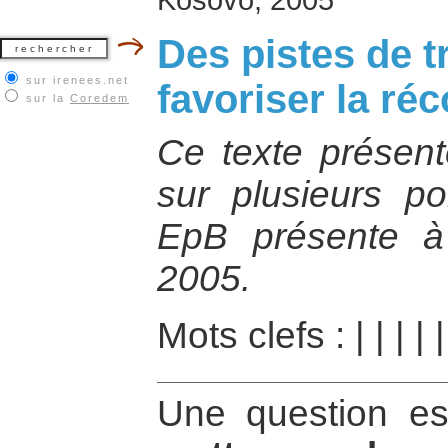
Des pistes de t
sur irenees.net
favoriser la réc
sur la
Coredem
Ce texte présent
sur plusieurs po
EpB présente à
2005.
Mots clefs :
|
|
|
|
Une question e