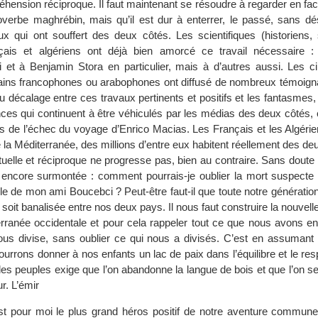
éhension réciproque. Il faut maintenant se résoudre à regarder en face
roverbe maghrébin, mais qu’il est dur à enterrer, le passé, sans d
x qui ont souffert des deux côtés. Les scientifiques (historiens, 
ançais et algériens ont déjà bien amorcé ce travail nécessaire 
t à Benjamin Stora en particulier, mais à d’autres aussi. Les ci
ains francophones ou arabophones ont diffusé de nombreux témoign
 décalage entre ces travaux pertinents et positifs et les fantasmes, l
es qui continuent à être véhiculés par les médias des deux côtés
ors de l’échec du voyage d’Enrico Macias. Les Français et les Algéri
la Méditerranée, des millions d’entre eux habitent réellement des deu
elle et réciproque ne progresse pas, bien au contraire. Sans doute 
s encore surmontée : comment pourrais-je oublier la mort suspect
le de mon ami Boucebci ? Peut-être faut-il que toute notre génératio
soit banalisée entre nos deux pays. Il nous faut construire la nouvell
erranée occidentale et pour cela rappeler tout ce que nous avons 
us divise, sans oublier ce qui nous a divisés. C’est en assumant la
rrons donner à nos enfants un lac de paix dans l’équilibre et le res
 les peuples exige que l’on abandonne la langue de bois et que l’on se
r. L’émir
st pour moi le plus grand héros positif de notre aventure commune,