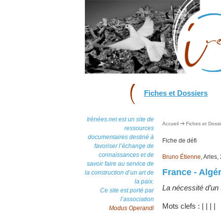
Fiches et Dossiers
Irénées.net est un site de
Accueil
Fiches et Dossi
ressources
documentaires destiné à
Fiche de défi
favoriser l’échange de
connaissances et de
Bruno Étienne
, Arles
savoir faire au service de
France - Algér
la construction d’un art de
la paix.
La nécessité d’un 
Ce site est porté par
l’association
Mots clefs :
|
|
|
|
Modus Operandi