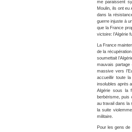
me paraissent sy
Moulin, ils ont e
dans la résistanc
guerre injuste à 
que la France pro
victoire: l’Algérie
La France mainten
de la récupération
soumettait l’Algér
mauvais partage 
massive vers l’E
accueillir toute 
insolubles après a
Algérie sous la 
berbérisme, puis c
au travail dans la 
la suite violemm
militaire.
Pour les gens de 