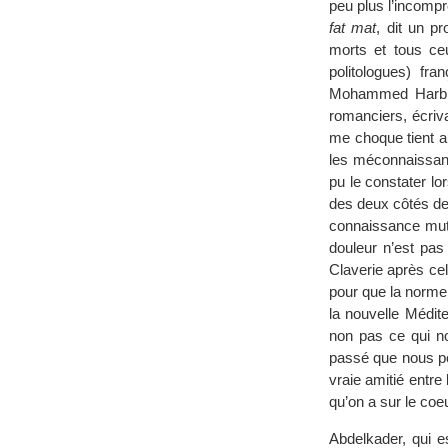
peu plus l’incompr
fat mat
, dit un p
morts et tous ceu
politologues) fr
Mohammed Harbi e
romanciers, écriv
me choque tient au
les méconnaissanc
pu le constater l
des deux côtés de 
connaissance mutu
douleur n’est pa
Claverie après cel
pour que la norme 
la nouvelle Médit
non pas ce qui no
passé que nous pou
vraie amitié entre
qu’on a sur le coeu
Abdelkader, qui e