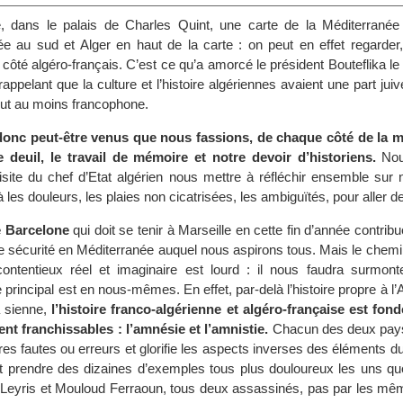
le, dans le palais de Charles Quint, une carte de la Méditerranée 
ée au sud et Alger en haut de la carte : on peut en effet regarder, r
 côté algéro-français. C’est ce qu’a amorcé le président Bouteflika le 6
appelant que la culture et l’histoire algériennes avaient une part juiv
out au moins francophone.
onc peut-être venus que nous fassions, de chaque côté de la m
de deuil, le travail de mémoire et notre devoir d’historiens.
Nou
isite du chef d’Etat algérien nous mettre à réfléchir ensemble sur n
es douleurs, les plaies non cicatrisées, les ambiguïtés, pour aller de
e Barcelone
qui doit se tenir à Marseille en cette fin d’année contrib
de sécurité en Méditerranée auquel nous aspirons tous. Mais le chemi
contentieux réel et imaginaire est lourd : il nous faudra surmon
 principal est en nous-mêmes. En effet, par-delà l’histoire propre à l’A
a sienne,
l’histoire franco-algérienne et algéro-française est fon
ment franchissables : l’amnésie et l’amnistie.
Chacun des deux pays
es fautes ou erreurs et glorifie les aspects inverses des éléments d
prendre des dizaines d’exemples tous plus douloureux les uns que
eyris et Mouloud Ferraoun, tous deux assassinés, pas par les mêm