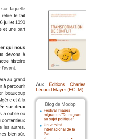
sur laquelle
elire le fait
 juillet 1999
e et une part
er qui nous
s devons à
otre histoire
 l’avant.
uera au grand
Aux
Éditions Charles
n à parcourir
Léopold Mayer (ECLM)
ter beaucoup
lgérie et à la
Blog de Modop
dée sur deux
Festival Images
 a oublié ou
migrantes "Du migrant
au sujet politique"
u contentieux
Universitat
 les autres.
Internacional de la
es bien sûr,
Pau