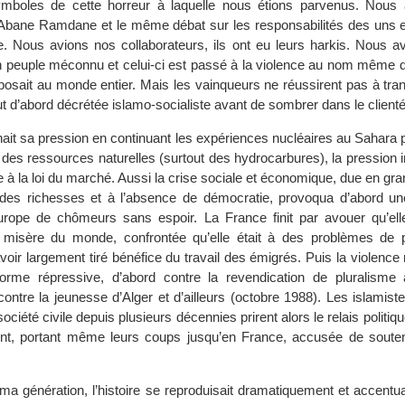
mboles de cette horreur à laquelle nous étions parvenus. Nous
u Abane Ramdane et le même débat sur les responsabilités des uns e
e. Nous avions nos collaborateurs, ils ont eu leurs harkis. Nous av
un peuple méconnu et celui-ci est passé à la violence au nom même d
posait au monde entier. Mais les vainqueurs ne réussirent pas à tra
 fut d’abord décrétée islamo-socialiste avant de sombrer dans le client
ait sa pression en continuant les expériences nucléaires au Sahara p
 des ressources naturelles (surtout des hydrocarbures), la pression i
ie à la loi du marché. Aussi la crise sociale et économique, due en gra
des richesses et à l’absence de démocratie, provoqua d’abord un
urope de chômeurs sans espoir. La France finit par avouer qu’ell
la misère du monde, confrontée qu’elle était à des problèmes de 
voir largement tiré bénéfice du travail des émigrés. Puis la violence
forme répressive, d’abord contre la revendication de pluralisme 
ontre la jeunesse d’Alger et d’ailleurs (octobre 1988). Les islamiste
société civile depuis plusieurs décennies prirent alors le relais politi
ent, portant même leurs coups jusqu’en France, accusée de souten
ma génération, l’histoire se reproduisait dramatiquement et accentu