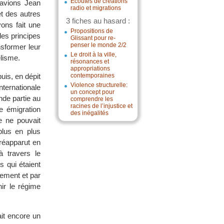
Écoutes de créations
 avions Jean
radio et migrations
t des autres
3 fiches au hasard :
ons fait une
Propositions de
es principes
Glissant pour re-
penser le monde 2/2
nsformer leur
Le droit à la ville,
élisme.
résonances et
appropriations
uis, en dépit
contemporaines
Violence structurelle:
nternationale
un concept pour
nde partie au
comprendre les
racines de l’injustice et
e émigration
des inégalités
e ne pouvait
plus en plus
 réapparut en
à travers le
s qui étaient
quement et par
ir le régime
ait encore un