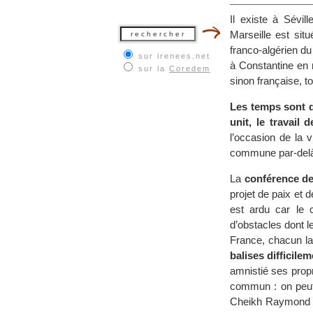
Il existe à Sévil
Marseille est situ
franco-algérien du
sur irenees.net
à Constantine en r
sur la
Coredem
sinon française, t
Les temps sont d
unit, le travail 
l’occasion de la v
commune par-delà l
La
conférence d
projet de paix et 
est ardu car le 
d’obstacles dont le
France, chacun l
balises difficile
amnistié ses propr
commun : on peut 
Cheikh Raymond L