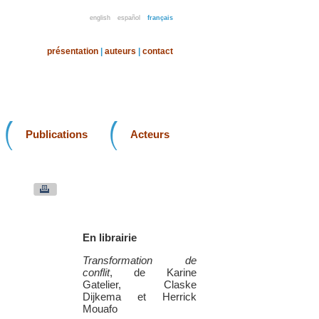
english
español
français
présentation
|
auteurs
|
contact
Publications
Acteurs
En librairie
Transformation de
conflit
, de Karine
Gatelier, Claske
Dijkema et Herrick
Mouafo