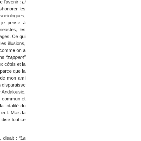
 l’avenir :
Li
éshonorer les
sociologues,
: je pense à
néastes, les
ages. Ce qui
es illusions,
, comme on a
ens
“zappent”
x côtés et la
parce que la
e de mon ami
n disparaisse
e Andalousie,
en commun et
 totalité du
pect. Mais la
 dise tout ce
 disait :
“La