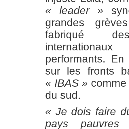
« leader »
synd
grandes grève
fabriqué des
internationa
performants. En 
sur les fronts 
« IBAS »
comme In
du sud.
« Je dois faire d
pays pauvres 