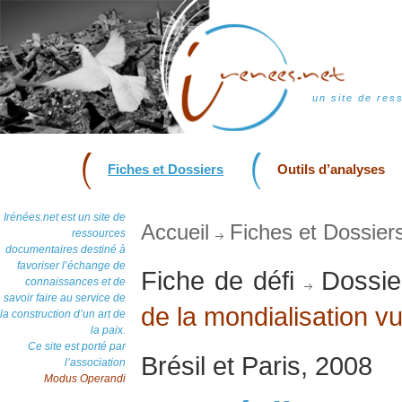
un site de res
Fiches et Dossiers
Outils d’analyses
Irénées.net est un site de
Accueil
Fiches et Dossier
ressources
documentaires destiné à
favoriser l’échange de
Fiche de défi
Dossie
connaissances et de
savoir faire au service de
de la mondialisation 
la construction d’un art de
la paix.
Ce site est porté par
Brésil et Paris, 2008
l’association
Modus Operandi