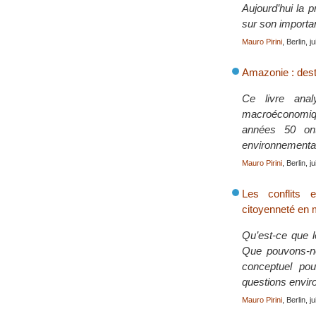
Aujourd’hui la 
sur son importa
Mauro Pirini
, Berlin, j
Amazonie : destr
Ce livre anal
macroéconomiqu
années 50 ont
environnementa
Mauro Pirini
, Berlin, j
Les conflits e
citoyenneté en
Qu’est-ce que l
Que pouvons-no
conceptuel pou
questions envi
Mauro Pirini
, Berlin, j