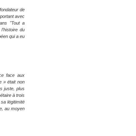
fondateur de
mportant avec
ans "Tout a
’histoire du
péen qui a eu
ce face aux
e » était non
s juste, plus
taire à trois
sa légitimité
ale, au moyen