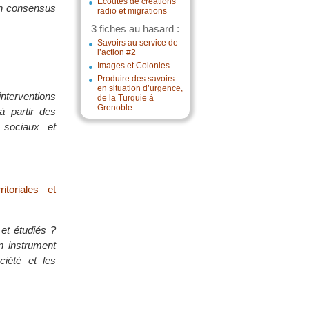
Écoutes de créations
 un consensus
radio et migrations
3 fiches au hasard :
Savoirs au service de
l’action #2
Images et Colonies
Produire des savoirs
en situation d’urgence,
terventions
de la Turquie à
Grenoble
à partir des
 sociaux et
itoriales et
et étudiés ?
n instrument
ciété et les