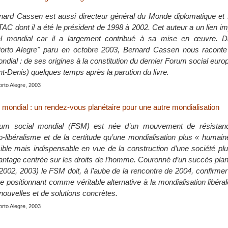
rnard Cassen est aussi directeur général du Monde diplomatique et 
TAC dont il a été le président de 1998 à 2002. Cet auteur a un lien i
l mondial car il a largement contribué à sa mise en œuvre. D
to Alegre" paru en octobre 2003, Bernard Cassen nous raconte l
dial : de ses origines à la constitution du dernier Forum social euro
int-Denis) quelques temps après la parution du livre.
orto Alegre, 2003
 mondial : un rendez-vous planétaire pour une autre mondialisation
orum social mondial (FSM) est née d’un mouvement de résistan
o-libéralisme et de la certitude qu’une mondialisation plus « humain
ble mais indispensable en vue de la construction d’une société plu
vantage centrée sur les droits de l’homme. Couronné d’un succès plané
2002, 2003) le FSM doit, à l’aube de la rencontre de 2004, confirmer 
e positionnant comme véritable alternative à la mondialisation libér
nouvelles et de solutions concrètes.
orto Alegre, 2003