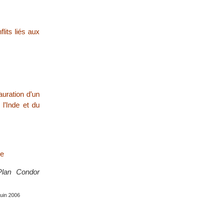
lits liés aux
auration d’un
l’Inde et du
ue
Plan Condor
juin 2006