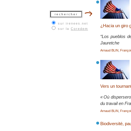
sur irenees.net
¿Hacia un giro 
sur la
Coredem
“Los pueblos de
Jauretche
Arnaud BLIN
,
Franç
Vers un tournant
« Où dispersero
du travail en F
Arnaud BLIN
,
Franç
Biodiversité, pau