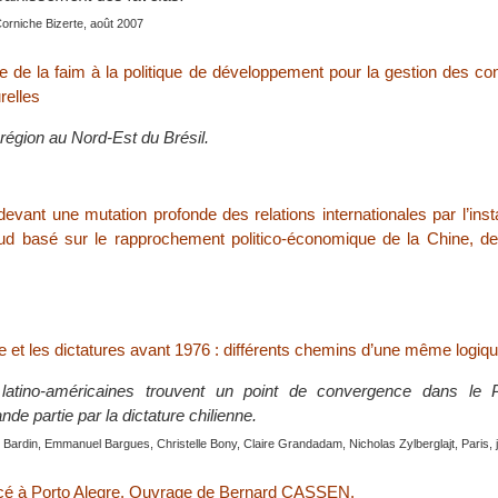
Corniche Bizerte, août 2007
 de la faim à la politique de développement pour la gestion des conf
relles
région au Nord-Est du Brésil.
ant une mutation profonde des relations internationales par l’inst
d basé sur le rapprochement politico-économique de la Chine, de 
e et les dictatures avant 1976 : différents chemins d’une même logiq
 latino-américaines trouvent un point de convergence dans le 
nde partie par la dictature chilienne.
Bardin, Emmanuel Bargues, Christelle Bony, Claire Grandadam, Nicholas Zylberglajt, Paris, 
é à Porto Alegre. Ouvrage de Bernard CASSEN.