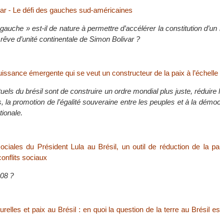
var - Le défi des gauches sud-américaines
gauche » est-il de nature à permettre d’accélérer la constitution d’un 
e rêve d’unité continentale de Simon Bolivar ?
uissance émergente qui se veut un constructeur de la paix à l’échell
tuels du brésil sont de construire un ordre mondial plus juste, réduire 
s, la promotion de l’égalité souveraine entre les peuples et à la démoc
tionale.
sociales du Président Lula au Brésil, un outil de réduction de la p
onflits sociaux
008 ?
elles et paix au Brésil : en quoi la question de la terre au Brésil est