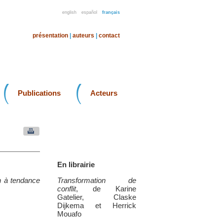
english
español
français
présentation
|
auteurs
|
contact
Publications
Acteurs
En librairie
in à tendance
Transformation de
conflit
, de Karine
Gatelier, Claske
Dijkema et Herrick
Mouafo