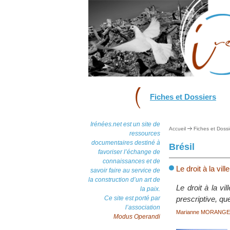
Fiches et Dossiers
Irénées.net est un site de
Accueil
Fiches et Dossi
ressources
documentaires destiné à
Brésil
favoriser l’échange de
connaissances et de
Le droit à la vi
savoir faire au service de
la construction d’un art de
Le droit à la vi
la paix.
Ce site est porté par
prescriptive, que
l’association
Marianne MORANGE
Modus Operandi