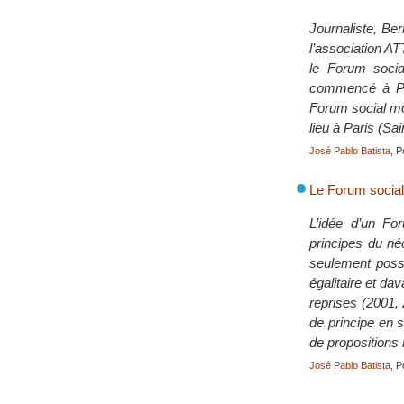
Journaliste, Be
l’association AT
le Forum socia
commencé à Por
Forum social mon
lieu à Paris (Sa
José Pablo Batista
, P
Le Forum social
L’idée d’un F
principes du né
seulement possi
égalitaire et da
reprises (2001, 
de principe en s
de propositions 
José Pablo Batista
, P