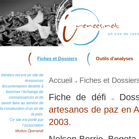
un site de res
Fiches et Dossiers
Outils d’analyses
Irénées.net est un site de
Accueil
Fiches et Dossier
ressources
documentaires destiné à
favoriser l’échange de
Fiche de défi
Doss
connaissances et de
savoir faire au service de
artesanos de paz en Am
la construction d’un art de
la paix.
2003.
Ce site est porté par
l’association
Modus Operandi
Nelson Berrio, Bogota,