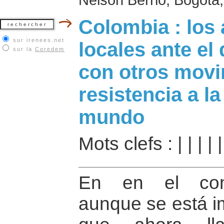
Colombia : los 
sur irenees.net
locales ante el 
sur la
Coredem
con otros movi
resistencia a la
mundo
Mots clefs :
|
|
|
|
En en el conte
aunque se está 