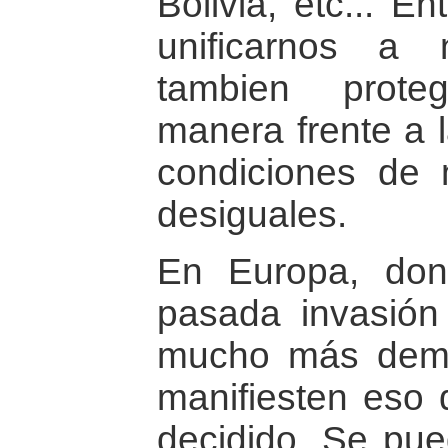
Bolivia, etc... 
unificarnos a 
tambien prote
manera frente a 
condiciones de
desiguales.
En Europa, don
pasada invasión
mucho más demo
manifiesten es
decidido. Se pu