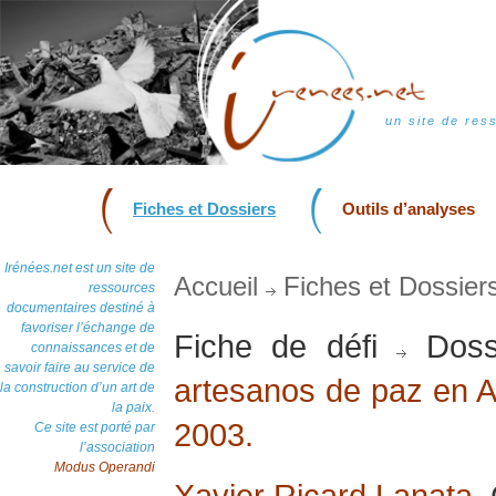
un site de res
Fiches et Dossiers
Outils d’analyses
Irénées.net est un site de
Accueil
Fiches et Dossier
ressources
documentaires destiné à
favoriser l’échange de
Fiche de défi
Doss
connaissances et de
savoir faire au service de
artesanos de paz en Am
la construction d’un art de
la paix.
2003.
Ce site est porté par
l’association
Modus Operandi
Xavier Ricard Lanata
,