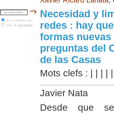
Necesidad y lim
sur irenees.net
redes : hay que
sur la
Coredem
formas nuevas 
preguntas del 
de las Casas
Mots clefs :
|
|
|
|
Javier Nata
Desde que se