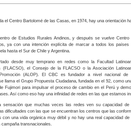
a el Centro Bartolomé de las Casas, en 1974, hay una orientación ha
Centro de Estudios Rurales Andinos, y después se vuelve Centro
os, ya con una intención explícita de marcar a todos los países 
la hasta el Sur de Chile y Argentina.
tado desde muy temprano en redes como la Facultad Latinoa
es (FLACSO), el Consejo de la FLACSO o la Asociación Latinoa
Promoción (ALOP). El CBC es fundador a nivel nacional de
 se llama el Grupo Propuesta Ciudadana, fundada en el 92, como una
e Fujimori para impulsar el proceso de cambio en el Perú y democ
ases. Así como eso hay una infinidad de redes en las que estamos in
a sensación que muchas veces las redes ven su capacidad de
 las dificultades con las que se encuentran los centros que las conf
s con una vida orgánica muy débil y no hay una real capacidad de 
n campaña transnacionales.