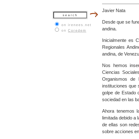
Javier Nata
Desde que se fund
on irenees.net
andina.
on
Coredem
Inicialmente es 
Regionales Andin
andina, de Venezue
Nos hemos inser
Ciencias Social
Organismos de 
instituciones que
golpe de Estado d
sociedad en las b
Ahora tenemos l
limitada debido a
de ellas son rede
sobre acciones e