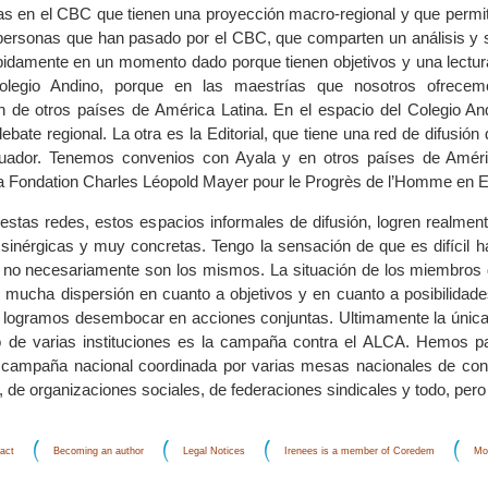
 en el CBC que tienen una proyección macro-regional y que permit
 personas que han pasado por el CBC, que comparten un análisis y
pidamente en un momento dado porque tienen objetivos y una lectu
olegio Andino, porque en las maestrías que nosotros ofrece
n de otros países de América Latina. En el espacio del Colegio An
bate regional. La otra es la Editorial, que tiene una red de difusión 
cuador. Tenemos convenios con Ayala y en otros países de Améri
a Fondation Charles Léopold Mayer pour le Progrès de l’Homme en 
stas redes, estos espacios informales de difusión, logren realmente
inérgicas y muy concretas. Tengo la sensación de que es difícil h
e no necesariamente son los mismos. La situación de los miembros 
y mucha dispersión en cuanto a objetivos y en cuanto a posibilidade
logramos desembocar en acciones conjuntas. Ultimamente la única 
o de varias instituciones es la campaña contra el ALCA. Hemos pa
 campaña nacional coordinada por varias mesas nacionales de con
de organizaciones sociales, de federaciones sindicales y todo, pero es
act
Becoming an author
Legal Notices
Irenees is a member of Coredem
Mo