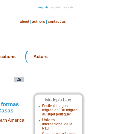
english
español
français
about
|
authors
|
contact us
ications
Actors
Modop’s blog
s formas
Festival Images
 Casas
migrantes "Du migrant
au sujet politique"
uth America
Universitat
Internacional de la
Pau