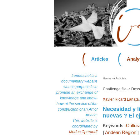
Articles
Analyt
Irenees.net is a
Home
Articles
documentary website
whose purpose is to
Challenge file
Dossi
promote an exchange of
knowledge and know-
Xavier Ricard Lanata
how at the service of the
Necesidad y l
construction of an Art of
nuevas ? El e
peace.
This website is
Keywords:
Cultur
coordinated by
Modus Operandi
|
Andean Region
|