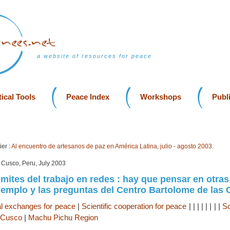
a website of resources for peace
ical Tools
Peace Index
Workshops
Publ
er :
Al encuentro de artesanos de paz en América Latina, julio - agosto 2003.
, Cusco, Peru, July 2003
imites del trabajo en redes : hay que pensar en otra
jemplo y las preguntas del Centro Bartolome de las
al exchanges for peace
|
Scientific cooperation for peace
|
|
|
|
|
|
|
|
So
Cusco
|
Machu Pichu Region