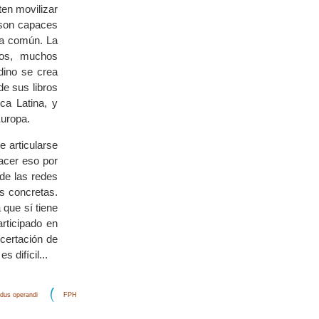
en movilizar
 son capaces
ra común. La
mos, muchos
dino se crea
de sus libros
ca Latina, y
Europa.
 articularse
acer eso por
de las redes
s concretas.
que sí tiene
rticipado en
certación de
 difícil...
dus operandi
FPH