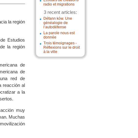
Écoutes de créations
radio et migrations
3 recent articles:
Défann kòw. Une
cia la región
généalogie de
l’autodéfense
La parole nous est
donnée
 de Estudios
Trois témoignages -
de la región
Réflexions sur le droit
à la ville
mericana de
mericana de
 una red de
 reacción al
ratizar a la
sertos.
 acción muy
orman. Muchas
movilización