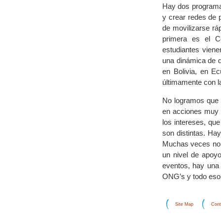
Hay dos programas
y crear redes de
de movilizarse rá
primera es el C
estudiantes viene
una dinámica de de
en Bolivia, en E
últimamente con l
No logramos que e
en acciones muy s
los intereses, qu
son distintas. Ha
Muchas veces no 
un nivel de apoy
eventos, hay una
ONG’s y todo eso, 
Site Map
Cont