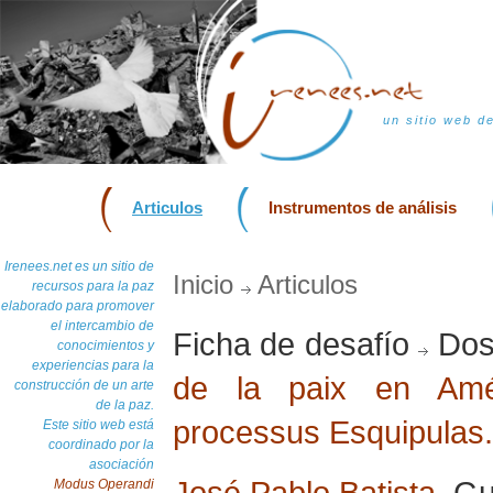
un sitio web d
Articulos
Instrumentos de análisis
Irenees.net es un sitio de
Inicio
Articulos
recursos para la paz
elaborado para promover
el intercambio de
Ficha de desafío
Dos
conocimientos y
experiencias para la
de la paix en Amé
construcción de un arte
de la paz.
processus Esquipulas.
Este sitio web está
coordinado por la
asociación
José Pablo Batista
, G
Modus Operandi