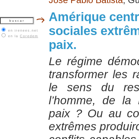
Amérique centra
sociales extrê
en irenees.net
en la
Coredem
paix.
Le régime démocra
transformer les 
le sens du res
l’homme, de la 
paix ? Ou au cont
extrêmes produir