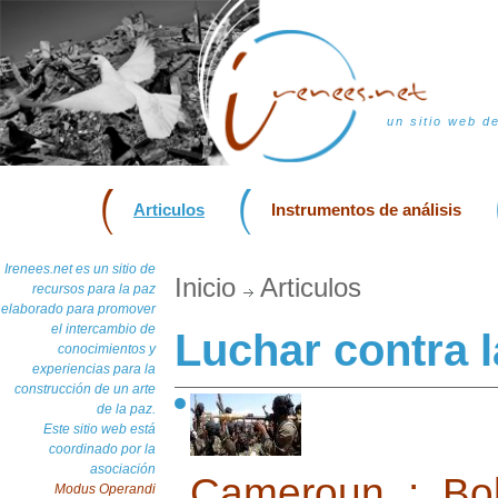
un sitio web d
Articulos
Instrumentos de análisis
Irenees.net es un sitio de
Inicio
Articulos
recursos para la paz
elaborado para promover
el intercambio de
Luchar contra 
conocimientos y
experiencias para la
construcción de un arte
de la paz.
Este sitio web está
coordinado por la
asociación
Cameroun : Bo
Modus Operandi