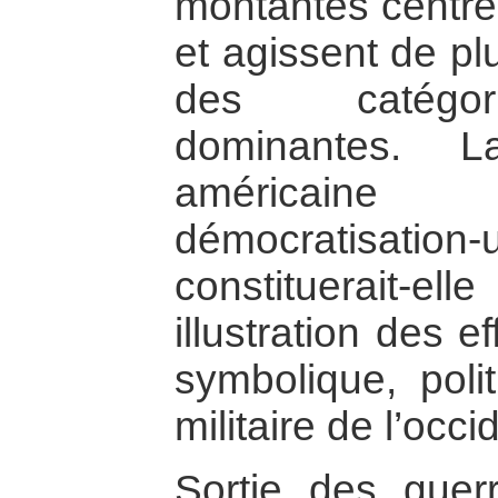
montantes centre
et agissent de pl
des catégori
dominantes. L
américaine 
démocratisatio
constituerait-
illustration des e
symbolique, poli
militaire de l’occi
Sortie des guerr