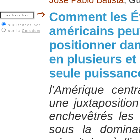
Comment les Ét
sur irenees.net
américains peuv
sur la
Coredem
positionner da
en plusieurs e
seule puissanc
l’Amérique centr
une juxtaposition
enchevêtrés les 
sous la dominat