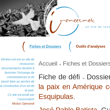
un site de res
Fiches et Dossiers
Outils d’analyses
Irénées.net est un site de
Accueil
Fiches et Dossier
ressources
documentaires destiné à
favoriser l’échange de
Fiche de défi
Dossie
connaissances et de
savoir faire au service de
la paix en Amérique c
la construction d’un art de
la paix.
Esquipulas.
Ce site est porté par
l’association
Modus Operandi
José Pablo Batista
, G