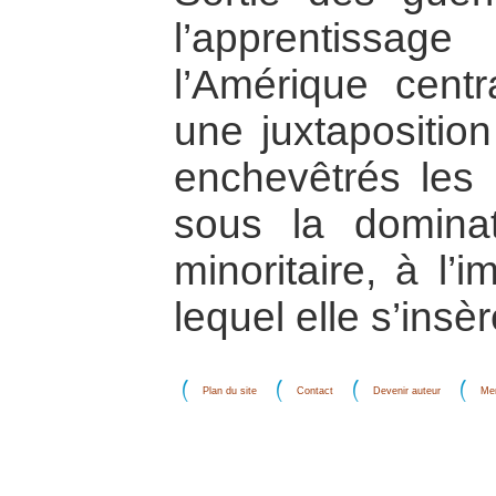
l’apprentissag
l’Amérique centr
une juxtaposition
enchevêtrés les 
sous la dominat
minoritaire, à l
lequel elle s’insèr
Plan du site
Contact
Devenir auteur
Men