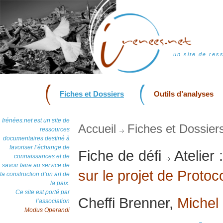
un site de res
Fiches et Dossiers
Outils d’analyses
Irénées.net est un site de
Accueil
Fiches et Dossier
ressources
documentaires destiné à
favoriser l’échange de
Fiche de défi
Atelier 
connaissances et de
savoir faire au service de
sur le projet de Proto
la construction d’un art de
la paix.
Ce site est porté par
Cheffi Brenner,
Michel
l’association
Modus Operandi