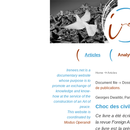
Articles
Analyt
Irenees.net is a
Home
Articles
documentary website
whose purpose is to
Document file
Doss
promote an exchange of
de publications.
knowledge and know-
how at the service of the
Georges Dwailibi, Pari
construction of an Art of
Choc des civi
peace.
This website is
Ce livre a été écr
coordinated by
la revue Foreign A
Modus Operandi
ce livre est la pr