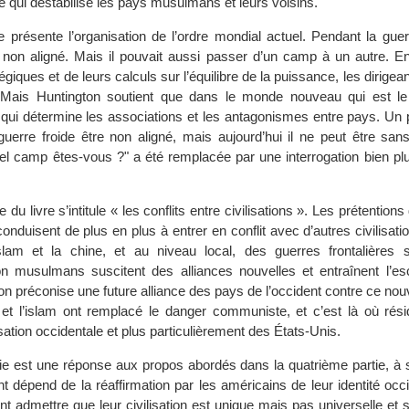
 qui déstabilise les pays musulmans et leurs voisins.
e présente l’organisation de l’ordre mondial actuel. Pendant la guer
 non aligné. Mais il pouvait aussi passer d’un camp à un autre. En
tégiques et de leurs calculs sur l’équilibre de la puissance, les dirige
. Mais Huntington soutient que dans le monde nouveau qui est le 
lle qui détermine les associations et les antagonismes entre pays. Un
guerre froide être non aligné, mais aujourd’hui il ne peut être sans
el camp êtes-vous ?" a été remplacée par une interrogation bien plu
 du livre s’intitule « les conflits entre civilisations ». Les prétentions
 conduisent de plus en plus à entrer en conflit avec d’autres civilisati
’islam et la chine, et au niveau local, des guerres frontalières s
 musulmans suscitent des alliances nouvelles et entraînent l’es
on préconise une future alliance des pays de l’occident contre ce no
 et l’islam ont remplacé le danger communiste, et c’est là où rési
isation occidentale et plus particulièrement des États-Unis.
ie est une réponse aux propos abordés dans la quatrième partie, à s
nt dépend de la réaffirmation par les américains de leur identité occi
t admettre que leur civilisation est unique mais pas universelle et s’