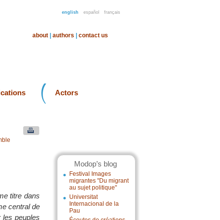
english
español
français
about
|
authors
|
contact us
ications
Actors
mble
Modop’s blog
Festival Images
migrantes "Du migrant
au sujet politique"
me titre dans
Universitat
Internacional de la
me central de
Pau
r les peuples