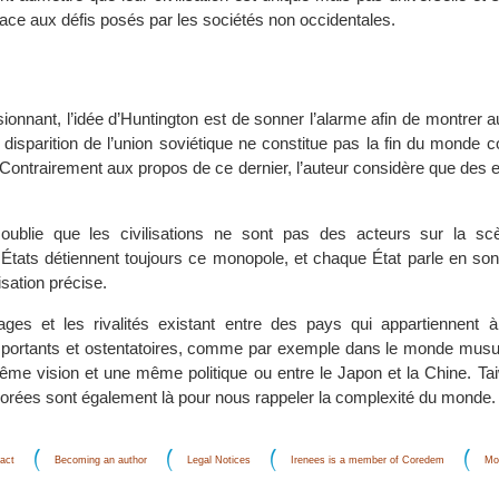
ace aux défis posés par les sociétés non occidentales.
sionnant, l’idée d’Huntington est de sonner l’alarme afin de montrer a
 disparition de l’union soviétique ne constitue pas la fin du monde 
Contrairement aux propos de ce dernier, l’auteur considère que des 
oublie que les civilisations ne sont pas des acteurs sur la scè
es États détiennent toujours ce monopole, et chaque État parle en s
isation précise.
vages et les rivalités existant entre des pays qui appartiennen
 importants et ostentatoires, comme par exemple dans le monde musu
même vision et une même politique ou entre le Japon et la Chine. Tai
orées sont également là pour nous rappeler la complexité du monde.
act
Becoming an author
Legal Notices
Irenees is a member of Coredem
Mo