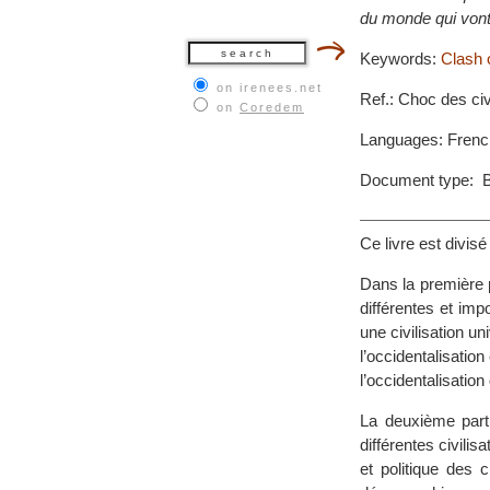
du monde qui vont
Keywords:
Clash o
on irenees.net
Ref.: Choc des civ
on
Coredem
Languages: Frenc
Document type: 
Ce livre est divisé
Dans la première pa
différentes et imp
une civilisation un
l’occidentalisation
l’occidentalisatio
La deuxième part
différentes civilis
et politique des c