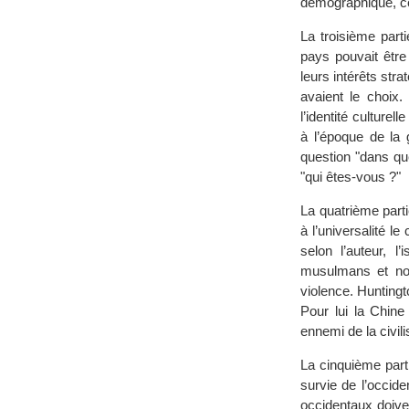
démographique, ce
La troisième parti
pays pouvait être
leurs intérêts stra
avaient le choix
l’identité culture
à l’époque de la 
question "dans qu
"qui êtes-vous ?"
La quatrième partie
à l’universalité le
selon l’auteur, l
musulmans et non
violence. Huntingt
Pour lui la Chine
ennemi de la civil
La cinquième part
survie de l’occide
occidentaux doiven