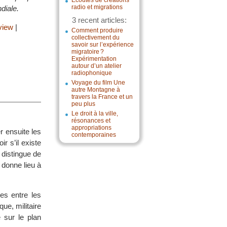
Écoutes de créations
radio et migrations
diale.
3 recent articles:
 view
|
Comment produire
collectivement du
savoir sur l’expérience
migratoire ?
Expérimentation
autour d’un atelier
radiophonique
Voyage du film Une
autre Montagne à
travers la France et un
peu plus
Le droit à la ville,
résonances et
appropriations
r ensuite les
contemporaines
r s’il existe
e distingue de
e donne lieu à
es entre les
que, militaire
e sur le plan