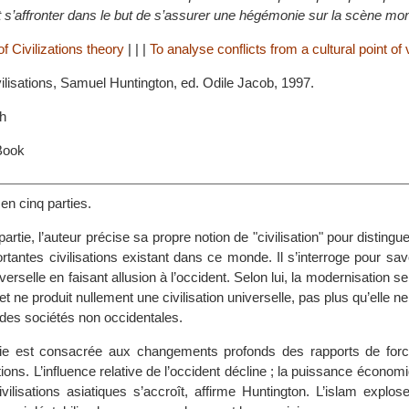
 s’affronter dans le but de s’assurer une hégémonie sur la scène mon
f Civilizations theory
|
|
|
To analyse conflicts from a cultural point of
ilisations, Samuel Huntington, ed. Odile Jacob, 1997.
h
Book
 en cinq parties.
rtie, l’auteur précise sa propre notion de "civilisation" pour distingue
ortantes civilisations existant dans ce monde. Il s’interroge pour savoi
iverselle en faisant allusion à l’occident. Selon lui, la modernisation s
 et ne produit nullement une civilisation universelle, pas plus qu’elle n
n des sociétés non occidentales.
ie est consacrée aux changements profonds des rapports de forc
ations. L’influence relative de l’occident décline ; la puissance économi
ivilisations asiatiques s’accroît, affirme Huntington. L’islam explos