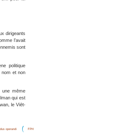
ux dirigeants
comme l’avait
ennemis sont
ne politique
on nom et non
t à une même
lman qui est
wan, le Viêt-
dus operandi
FPH