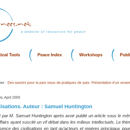
a website of resources for peace
ical Tools
Peace Index
Workshops
Publ
ier :
Des savoirs pour la paix issus de pratiques de paix. Présentation d’un ense
s, April 2005
lisations. Auteur : Samuel Huntington
it par M. Samuel Huntington après avoir publié un article sous le mê
ffairs ayant suscité un vif débat dans les milieux intellectuels. Le thè
ésence des civilisations en tant qu’acteurs et repères principaux pou