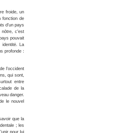
re froide, un
 fonction de
ants d’un pays
nôtre, c’est
 pays pouvait
 identité. La
s profonde :
 de l’occident
ons, qui sont,
urtout entre
calade de la
uveau danger.
de le nouvel
avoir que la
dentale ; les
unir pour lui