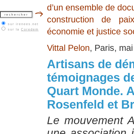
d’un ensemble de docum
construction de pai
sur irenees.net
économie et justice soc
sur la
Coredem
Vittal Pelon
, Paris, ma
Artisans de dé
témoignages de
Quart Monde. A
Rosenfeld et B
Le mouvement A
une association i