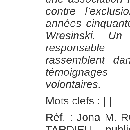
contre l’exclus
années cinquant
Wresinski. Un
responsabl
rassemblent da
témoignage
volontaires.
Mots clefs :
|
|
Réf. : Jona M.
TARDIEU, publ