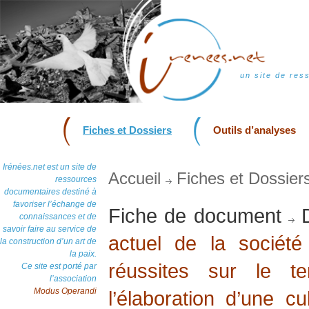
un site de res
Fiches et Dossiers
Outils d’analyses
Irénées.net est un site de
Accueil
Fiches et Dossier
ressources
documentaires destiné à
favoriser l’échange de
Fiche de document
D
connaissances et de
savoir faire au service de
actuel de la société
la construction d’un art de
la paix.
réussites sur le t
Ce site est porté par
l’association
Modus Operandi
l’élaboration d’une cu