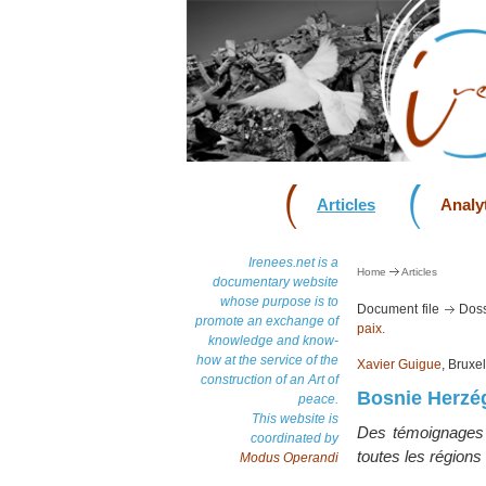
Articles
Analyt
Irenees.net is a
Home
Articles
documentary website
whose purpose is to
Document file
Doss
promote an exchange of
paix.
knowledge and know-
how at the service of the
Xavier Guigue
, Bruxe
construction of an Art of
Bosnie Herzég
peace.
This website is
Des témoignages à
coordinated by
toutes les régions 
Modus Operandi