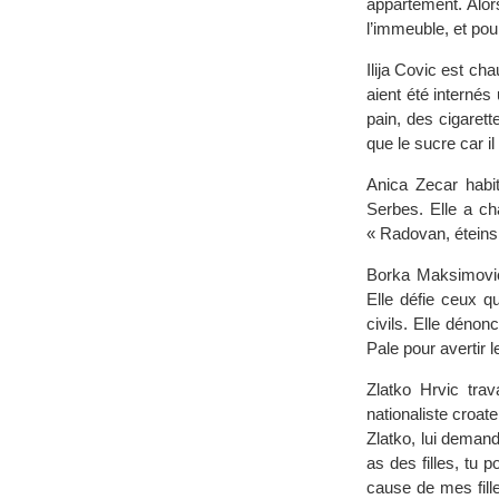
appartement. Alors
l’immeuble, et pou
Ilija Covic est ch
aient été internés
pain, des cigarett
que le sucre car il
Anica Zecar habi
Serbes. Elle a ch
« Radovan, éteins 
Borka Maksimovic 
Elle défie ceux qu
civils. Elle dénon
Pale pour avertir l
Zlatko Hrvic trav
nationaliste croat
Zlatko, lui demande
as des filles, tu 
cause de mes fille