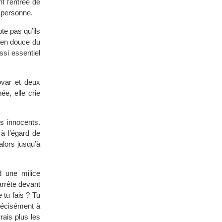
t l’entrée de
r personne.
te pas qu’ils
e en douce du
ssi essentiel
var et deux
e, elle crie
s innocents.
 à l’égard de
alors jusqu’à
d une milice
arrête devant
 tu fais ? Tu
précisément à
rais plus les