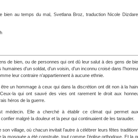
 bien au temps du mal, Svetlana Broz, traduction Nicole Dizdarev
h
s de bien, ou de personnes qui ont dû leur salut à des gens de bien
s humaines d’un soldat, d’un voisin, d’un inconnu croisé dans l’horreur
omme leur contraire n’appartiennent à aucune ethnie.
 être un hommage à ceux qui dans la discrétion ont dit non à la hain
. Ceux-la qui ont sauvé des vies ont rarement le droit aux honne
rais héros de la guerre.
st médecin. Elle a cherché à établir ce climat qui permet au
confier malgré la douleur et la peur qui continuaient de les tarauder.
 son village, où chacun invitait l’autre à célébrer leurs fêtes traditionn
e la mosquée a été construite, tout comme l’église orthodoxe. Et la 