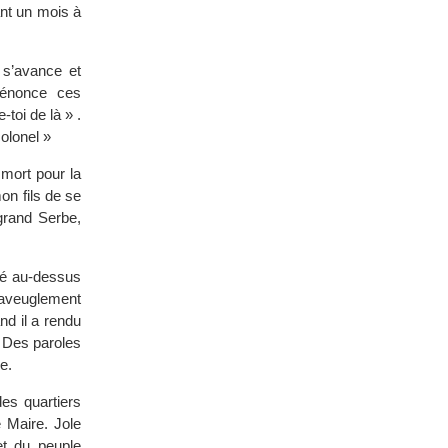
ant un mois à
 s’avance et
dénonce ces
-toi de là » .
olonel »
mort pour la
mon fils de se
grand Serbe,
ué au-dessus
 aveuglement
nd il a rendu
e. Des paroles
e.
es quartiers
e Maire. Jole
et du peuple