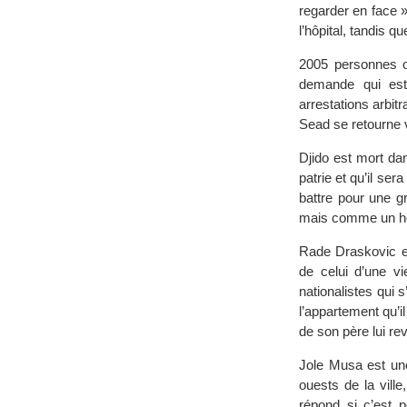
regarder en face »
l’hôpital, tandis q
2005 personnes on
demande qui est
arrestations arbitr
Sead se retourne v
Djido est mort da
patrie et qu’il ser
battre pour une g
mais comme un h
Rade Draskovic es
de celui d’une vi
nationalistes qui s
l’appartement qu’il
de son père lui re
Jole Musa est une
ouests de la vill
répond si c’est 