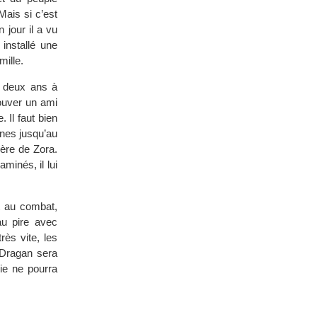
 Mais si c’est
 jour il a vu
installé une
mille.
s deux ans à
rouver un ami
. Il faut bien
nes jusqu’au
mère de Zora.
minés, il lui
t au combat,
au pire avec
rès vite, les
 Dragan sera
gie ne pourra