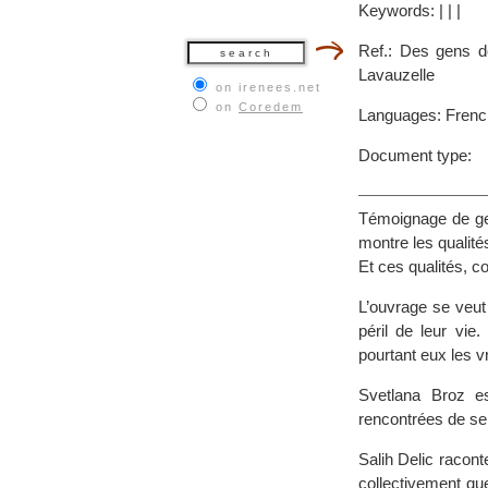
Keywords:
|
|
|
Ref.: Des gens de
Lavauzelle
on irenees.net
on
Coredem
Languages: Frenc
Document type:
Témoignage de gen
montre les qualité
Et ces qualités, c
L’ouvrage se veut
péril de leur vie
pourtant eux les v
Svetlana Broz e
rencontrées de se 
Salih Delic raconte
collectivement qu