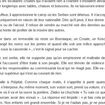
 les locataires croates qui n’avaient rien à craindre s’installent devan
r longtemps avec tables, chaises et boissons. Ils ne laisseront entre
auffeur, il approvisionne le camp où les Serbes sont détenus. Il n’accep
 uniquement en raison de leur nationalité. Dés qu’il peut, il leur donn
es ou de l’alcool. Il refuse de vendre au marché noir des denrées au
 a honte de profiter de la misère des autres.
te dans un immeuble où reste un Bosniaque, un Croate, un Koso
angé les noms sur les portes et quand elle voit une milice approché
sous la casserole » , c’est le signal pour se cacher.
est serbe, elle ne supporte pas qu’on emprisonne et maltraite de
i l’accusent d’être traite à son peuple. Elle est témoin de violence
ce les responsables au commissariat local qui ne réagit pas. Elle va 
eur supérieur qui n’est au courant de rien.
aille à l’hôpital. Comme chaque matin, il s’apprête à partir quan
e s’interpose. Au même moment, son voisin sort, prend sa voiture, s’
 où il va et lui ouvre la portière. Zlatko lui chuchote « Tu sais ce que
pourrais avoir des ennuis » . La réponse est limpide : « je fais cela 
s. Nos enfants ont grandi ensemble. Si je ne t’aidais pas, je ne pour