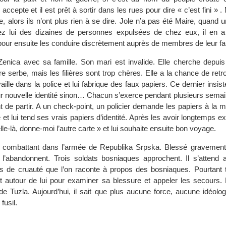
 accepte et il est prêt à sortir dans les rues pour dire « c’est fini » .
e, alors ils n’ont plus rien à se dire. Jole n’a pas été Maire, quand un
z lui des dizaines de personnes expulsées de chez eux, il en a 
 pour ensuite les conduire discrètement auprès de membres de leur fa
Zenica avec sa famille. Son mari est invalide. Elle cherche depui
toire serbe, mais les filières sont trop chères. Elle a la chance de ret
ille dans la police et lui fabrique des faux papiers. Ce dernier insiste
ur nouvelle identité sinon… Chacun s’exerce pendant plusieurs semai
nt de partir. A un check-point, un policier demande les papiers à la 
 et lui tend ses vrais papiers d’identité. Après les avoir longtemps exa
le-là, donne-moi l’autre carte » et lui souhaite ensuite bon voyage.
 combattant dans l’armée de Republika Srpska. Blessé gravemen
’abandonnent. Trois soldats bosniaques approchent. Il s’attend 
res de cruauté que l’on raconte à propos des bosniaques. Pourtant t
nt autour de lui pour examiner sa blessure et appeler les secours.
 de Tuzla. Aujourd’hui, il sait que plus aucune force, aucune idéolo
 fusil.