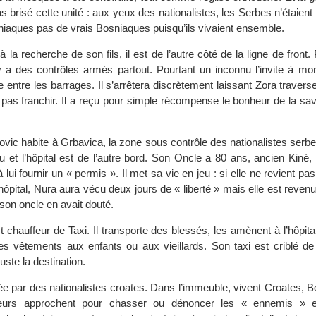
s brisé cette unité : aux yeux des nationalistes, les Serbes n’étaient
niaques pas de vrais Bosniaques puisqu’ils vivaient ensemble.
 la recherche de son fils, il est de l’autre côté de la ligne de front
 y a des contrôles armés partout. Pourtant un inconnu l’invite à mo
e entre les barrages. Il s’arrêtera discrètement laissant Zora traverser
 pas franchir. Il a reçu pour simple récompense le bonheur de la sav
c habite à Grbavica, la zone sous contrôle des nationalistes serbes
 et l’hôpital est de l’autre bord. Son Oncle a 80 ans, ancien Kiné, 
lui fournir un « permis ». Il met sa vie en jeu : si elle ne revient pas,
’hôpital, Nura aura vécu deux jours de « liberté » mais elle est reven
on oncle en avait douté.
t chauffeur de Taxi. Il transporte des blessés, les amènent à l’hôpita
des vêtements aux enfants ou aux vieillards. Son taxi est criblé de 
uste la destination.
pée par des nationalistes croates. Dans l’immeuble, vivent Croates, 
leurs approchent pour chasser ou dénoncer les « ennemis » et