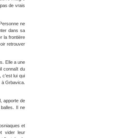
 pas de vrais
. Personne ne
nter dans sa
 la frontière
oir retrouver
. Elle a une
il connaît du
 c’est lui qui
u à Grbavica.
l, apporte de
balles. Il ne
Bosniaques et
 vider leur