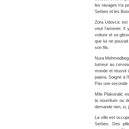
les ravages n’a pa
Serbes et les Bos
Zora Udovcic est à
veut l’amener. Il
voiture et se gliss
que lui ne pouvait
son fils.
Nura Mehmedbegovi
tumeur au cerveau
monde et réussit à 
paiera. Soigné à l
Pas une seconde s
Mile Plakovalic es
la nourriture ou 
demande rien, si, j
La ville est occu
Serbes. Des pil