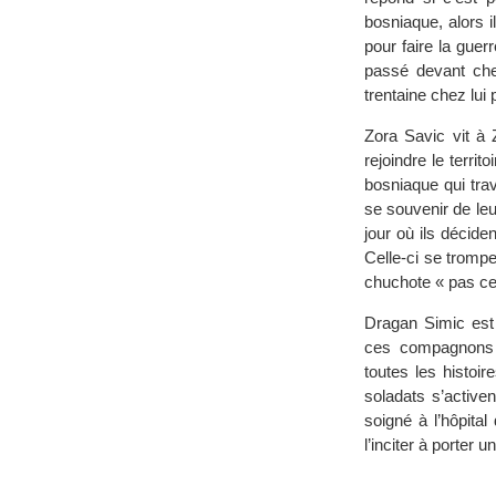
bosniaque, alors il
pour faire la guerr
passé devant che
trentaine chez lui
Zora Savic vit à 
rejoindre le terri
bosniaque qui trava
se souvenir de le
jour où ils décide
Celle-ci se trompe
chuchote « pas cel
Dragan Simic est
ces compagnons l
toutes les histoi
soladats s’active
soigné à l’hôpital
l’inciter à porter un