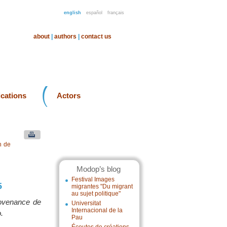
english
español
français
about
|
authors
|
contact us
ications
Actors
n de
Modop’s blog
Festival Images
5
migrantes "Du migrant
au sujet politique"
rovenance de
Universitat
Internacional de la
.
Pau