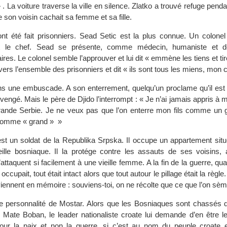
 . La voiture traverse la ville en silence. Zlatko a trouvé refuge pend
ue son voisin cachait sa femme et sa fille.
t été fait prisonniers. Sead Setic est la plus connue. Un colonel
 le chef. Sead se présente, comme médecin, humaniste et 
aires. Le colonel semble l’approuver et lui dit « emmène les tiens et tire
ers l’ensemble des prisonniers et dit « ils sont tous les miens, mon c
ns une embuscade. A son enterrement, quelqu’un proclame qu’il est 
a vengé. Mais le père de Djido l’interrompt : « Je n’ai jamais appris à 
rande Serbie. Je ne veux pas que l’on enterre mon fils comme un 
omme « grand » »
t un soldat de la Republika Srpska. Il occupe un appartement sit
eille bosniaque. Il la protége contre les assauts de ses voisins,
’attaquent si facilement à une vieille femme. A la fin de la guerre, qua
 occupait, tout était intact alors que tout autour le pillage était la règl
viennent en mémoire : souviens-toi, on ne récolte que ce que l’on sèm
 personnalité de Mostar. Alors que les Bosniaques sont chassés d
e, Mate Boban, le leader nationaliste croate lui demande d’en être l
pour la paix et non la guerre, si c’est au nom du peuple croate 