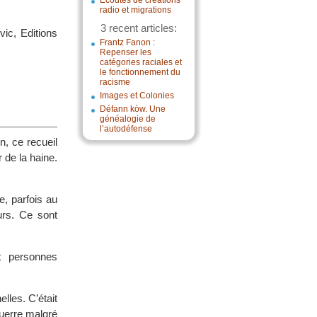
Écoutes de créations
radio et migrations
3 recent articles:
ic, Editions
Frantz Fanon :
Repenser les
catégories raciales et
le fonctionnement du
racisme
Images et Colonies
Défann kòw. Une
généalogie de
l’autodéfense
, ce recueil
 de la haine.
e, parfois au
urs. Ce sont
x personnes
elles. C’était
guerre malgré