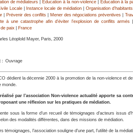
tion de médiateurs
|
Education à la non-violence
|
Education à la p
ivile Locale
|
Instance locale de médiation
|
Organisation d'habitants
ur
|
Prévenir des conflits
|
Mener des négociations préventives
|
Trav
ite à une catastrophe afin d'éviter l'explosion de conflits armés
de paix
|
France
arles Léoplold Mayer, Paris, 2000
s
t : Ouvrage
 dédient la décennie 2000 à la promotion de la non-violence et de 
le monde.
réalisé par l’association Non-violence actualité apporte sa contr
oposant une réflexion sur les pratiques de médiation.
ente sous la forme d’un recueil de témoignages d’acteurs issus d’h
selon des modalités différentes, dans des missions de médiation.
rs témoignages, l’association souligne d’une part, l’utilité de la média