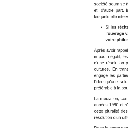
société soumise à
et, d’autre part,
lesquels elle interv
Si les réci
l’ouvrage v
voire philo
Après avoir rappel
impact négatif, le
d’une résolution 
cultures. En tran
engage les partie
l’idée qu’une sol
préférable à la pou
La médiation, com
années 1980 et s’
cette pluralité d
résolution d’un dif
Dans le cadre sco