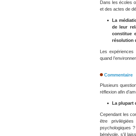
Dans les écoles ou
et des actes de d
La médiati
de leur re
constitue 
résolution d
Les expériences 
quand l’environne
Commentaire
Plusieurs questio
réflexion afin d’am
La plupart 
Cependant les conc
être privilégié
psychologiques ? 
bénévole, s’il la