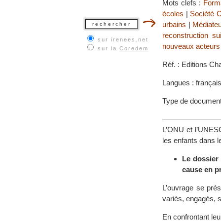
Mots clefs :
Forma
écoles
|
Société C
urbains
|
Médiate
reconstruction su
sur irenees.net
nouveaux acteurs 
sur la
Coredem
Réf. : Editions Ch
Langues : françai
Type de documen
L’ONU et l’UNESCO
les enfants dans 
Le dossier 
cause en pr
L’ouvrage se prés
variés, engagés, 
En confrontant leu