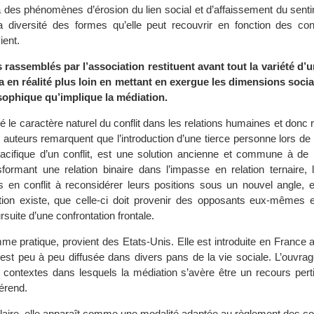
 des phénomènes d’érosion du lien social et d’affaissement du senti
 la diversité des formes qu’elle peut recouvrir en fonction des co
ient.
ts rassemblés par l’association restituent avant tout la variété d’
a en réalité plus loin en mettant en exergue les dimensions social
sophique qu’implique la médiation.
é le caractère naturel du conflit dans les relations humaines et donc r
s auteurs remarquent que l’introduction d’une tierce personne lors de
pacifique d’un conflit, est une solution ancienne et commune à d
sformant une relation binaire dans l’impasse en relation ternaire, 
s en conflit à reconsidérer leurs positions sous un nouvel angle, e
ution existe, que celle-ci doit provenir des opposants eux-mêmes et
rsuite d’une confrontation frontale.
me pratique, provient des Etats-Unis. Elle est introduite en France 
est peu à peu diffusée dans divers pans de la vie sociale. L’ouvrag
es contextes dans lesquels la médiation s’avère être un recours pert
férend.
laire, elle apparaît comme une modalité adaptée au règlement des con