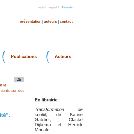
english
español
français
présentation
|
auteurs
|
contact
Publications
Acteurs
r le
uments sur des
En librairie
Transformation de
conflit
, de Karine
té".
Gatelier, Claske
Dijkema et Herrick
Mouafo