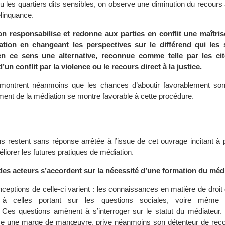
 les quartiers dits sensibles, on observe une diminution du recours 
élinquance.
on responsabilise et redonne aux parties en conflit une maîtri
lation en changeant les perspectives sur le différend qui les 
en ce sens une alternative, reconnue comme telle par les cit
’un conflit par la violence ou le recours direct à la justice.
montrent néanmoins que les chances d’aboutir favorablement sont
ment de la médiation se montre favorable à cette procédure.
ns restent sans réponse arrêtée à l’issue de cet ouvrage incitant à 
éliorer les futures pratiques de médiation.
des acteurs s’accordent sur la nécessité d’une formation du médi
eptions de celle-ci varient : les connaissances en matière de droit 
es à celles portant sur les questions sociales, voire même 
Ces questions amènent à s’interroger sur le statut du médiateur. 
isse une marge de manœuvre, prive néanmoins son détenteur de rec