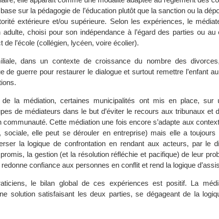
base sur la pédagogie de l’éducation plutôt que la sanction ou la dé
torité extérieure et/ou supérieure. Selon les expériences, le médiat
n adulte, choisi pour son indépendance à l’égard des parties ou au 
t de l’école (collégien, lycéen, voire écolier).
iliale, dans un contexte de croissance du nombre des divorces
e de guerre pour restaurer le dialogue et surtout remettre l’enfant au
ions.
 de la médiation, certaines municipalités ont mis en place, sur un
upes de médiateurs dans le but d’éviter le recours aux tribunaux et d
 en communauté. Cette médiation une fois encore s’adapte aux context
le, sociale, elle peut se dérouler en entreprise) mais elle a toujours 
er la logique de confrontation en rendant aux acteurs, par le di
omis, la gestion (et la résolution réfléchie et pacifique) de leur pr
 redonne confiance aux personnes en conflit et rend la logique d’assist
ticiens, le bilan global de ces expériences est positif. La média
ne solution satisfaisant les deux parties, se dégageant de la logiq