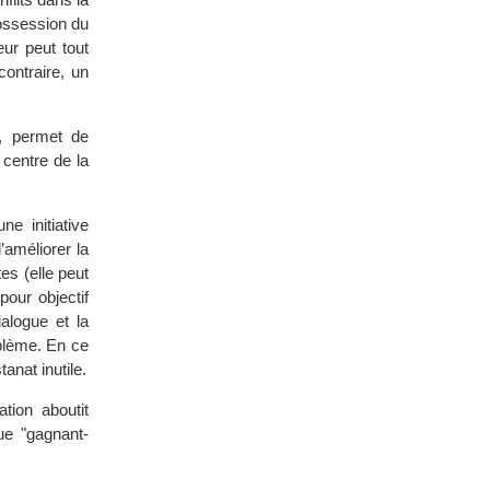
possession du
eur peut tout
contraire, un
, permet de
 centre de la
e initiative
’améliorer la
es (elle peut
pour objectif
alogue et la
oblème. En ce
anat inutile.
tion aboutit
ue "gagnant-