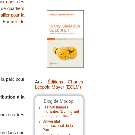
aix dans des
 de quartiers
ailler pour la
|
Former de
la paix pour
Aux
Éditions Charles
Léopold Mayer (ECLM)
ibution à la
Blog de Modop
Festival Images
migrantes "Du migrant
orizons très
au sujet politique"
Universitat
Internacional de la
Pau
tion dans une