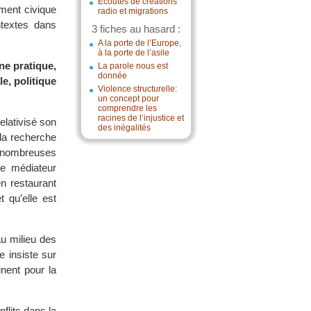
Écoutes de créations
ment civique
radio et migrations
ntextes dans
3 fiches au hasard :
A la porte de l’Europe,
à la porte de l’asile
une pratique,
La parole nous est
donnée
e, politique
Violence structurelle:
un concept pour
comprendre les
racines de l’injustice et
elativisé son
des inégalités
 la recherche
e nombreuses
le médiateur
n restaurant
 qu’elle est
au milieu des
e insiste sur
inent pour la
flits dans la