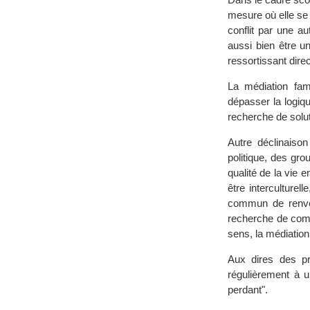
mesure où elle se 
conflit par une au
aussi bien être u
ressortissant direc
La médiation fam
dépasser la logiqu
recherche de solut
Autre déclinaison
politique, des gro
qualité de la vie
être interculturel
commun de renvers
recherche de compr
sens, la médiation
Aux dires des pra
régulièrement à u
perdant".