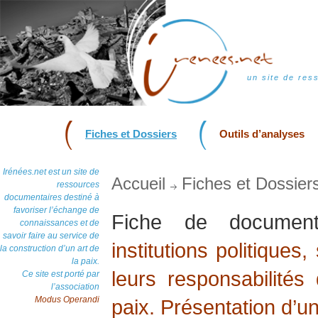
un site de res
Fiches et Dossiers
Outils d’analyses
Irénées.net est un site de
Accueil
Fiches et Dossier
ressources
documentaires destiné à
favoriser l’échange de
Fiche de docume
connaissances et de
savoir faire au service de
institutions politiques
la construction d’un art de
la paix.
leurs responsabilités
Ce site est porté par
l’association
Modus Operandi
paix. Présentation d’u