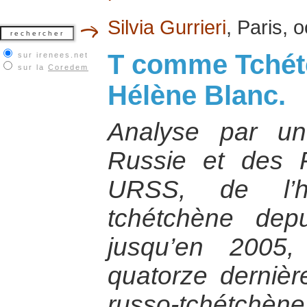
Silvia Gurrieri
, Paris, 
T comme Tchétc
sur irenees.net
sur la
Coredem
Hélène Blanc.
Analyse par un
Russie et des R
URSS, de l’hi
tchétchène depu
jusqu’en 2005,
quatorze derniè
russo-tchétchèn