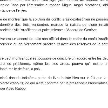
 de Taba par l’émissaire européen Miguel Angel Moratinos) aid
tance de l’enjeu.
te de montrer que la solution du conflit israélo-palestinien ne passe
 dernière des trois rencontres marque la naissance d’une initia
société civile israélienne et palestinienne : l’Accord de Genève.
nève est un accord de paix non officiel dans le cadre du conflit israélo
politique du gouvernement israélien et avec des réserves de la part 
e veut montrer qu’il est possible de conclure un accord entre les de
dre les problèmes, même les plus ardus, pourvu qu’il existe u
onté réelle de faire la paix.
elaté dans la troisième partie du livre insiste bien sur le fait que la
olonté d’aboutir, ce qui a été confirmé par la présence à l’Assemblée
asser Abed Rabbo.