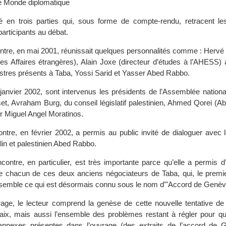
e Monde diplomatique
sé en trois parties qui, sous forme de compte-rendu, retracent les
participants au débat.
ntre, en mai 2001, réunissait quelques personnalités comme : Hervé 
des Affaires étrangères), Alain Joxe (directeur d’études à l’AHESS) 
stres présents à Taba, Yossi Sarid et Yasser Abed Rabbo.
janvier 2002, sont intervenus les présidents de l’Assemblée natio
et, Avraham Burg, du conseil législatif palestinien, Ahmed Qorei (Ab
 Miguel Angel Moratinos.
ontre, en février 2002, a permis au public invité de dialoguer avec 
ilin et palestinien Abed Rabbo.
contre, en particulier, est très importante parce qu’elle a permis d’
de chacun de ces deux anciens négociateurs de Taba, qui, le prem
semble ce qui est désormais connu sous le nom d’"Accord de Genèv
rage, le lecteur comprend la genèse de cette nouvelle tentative de
aix, mais aussi l’ensemble des problèmes restant à régler pour qu
 annexes présentes dans l’ouvrage (des extraits de l’accord de 