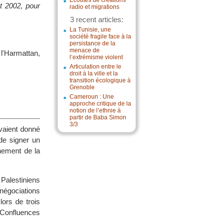
Écoutes de créations
t 2002, pour
radio et migrations
3 recent articles:
La Tunisie, une
société fragile face à la
persistance de la
menace de
l'Harmattan,
l’extrémisme violent
Articulation entre le
droit à la ville et la
transition écologique à
Grenoble
Cameroun : Une
approche critique de la
notion de l’ethnie à
partir de Baba Simon
3/3
avaient donné
 de signer un
chement de la
Palestiniens
négociations
lors de trois
 Confluences