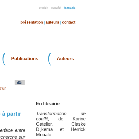
english
español
français
présentation
|
auteurs
|
contact
Publications
Acteurs
d’un
En librairie
à partir
Transformation de
conflit
, de Karine
Gatelier, Claske
Dijkema et Herrick
erface entre
Mouafo
recherche sur