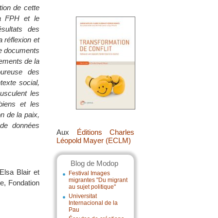
ion de cette
la FPH et le
sultats des
 réflexion et
 de documents
dements de la
oureuse des
exte social,
usculent les
biens et les
 de la paix,
 de données
Aux
Éditions Charles
Léopold Mayer (ECLM)
Blog de Modop
lsa Blair et
Festival Images
migrantes "Du migrant
e, Fondation
au sujet politique"
Universitat
Internacional de la
Pau