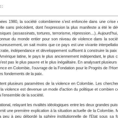
 :
ées 1980, la société colombienne s’est enfoncée dans une crise
urelle sans précédent, dont l’expression la plus manifeste a été le 
siques (assassinats, tortures, terrorisme, répression…). Aujourd’hui
onnue du monde entier pour son niveau de violence dans la sociét
heureusement, on sait moins que ce pays est une vivante interpellati
atie, indépendance et développement suffisent à construire la paix .
Amérique latine, le pays le plus anciennement indépendant, le plus
’est pas le plus pauvre et le plus inégalitaire. En analysant plusieur
olence en Colombie, l’ouvrage de la Fondation pour le Progrès de l’
les fondements de la paix.
tent plusieurs paramètres de la violence en Colombie. Les cherche
la violence est devenue un mode d’action du politique et combien ce
à l’ensemble de la société.
ational, relayant les rivalités idéologiques entre les deux grandes pui
rnit une première explication à la situation actuelle de la Colombie. Ma
peu à peu débordé la sphère institutionnelle de l’Etat sous sa f