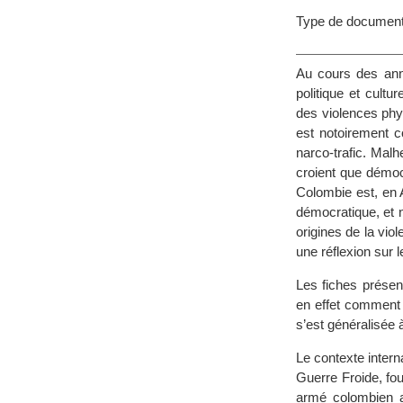
Type de document
Au cours des ann
politique et cult
des violences phy
est notoirement c
narco-trafic. Mal
croient que démocr
Colombie est, en 
démocratique, et n
origines de la vi
une réflexion sur 
Les fiches présen
en effet comment 
s’est généralisée 
Le contexte intern
Guerre Froide, fou
armé colombien a 