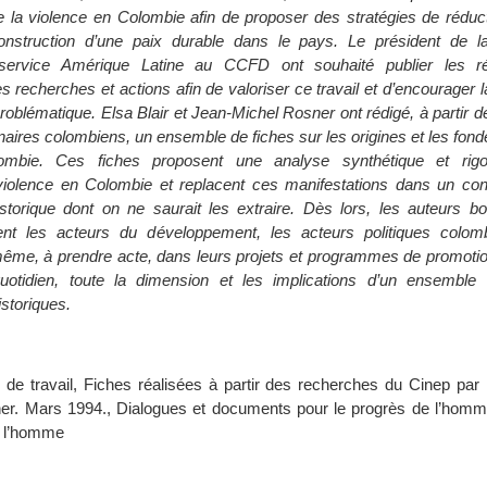
 la violence en Colombie afin de proposer des stratégies de réduct
onstruction d’une paix durable dans le pays. Le président de 
service Amérique Latine au CCFD ont souhaité publier les ré
recherches et actions afin de valoriser ce travail et d’encourager la
 problématique. Elsa Blair et Jean-Michel Rosner ont rédigé, à partir
naires colombiens, un ensemble de fiches sur les origines et les fon
ombie. Ces fiches proposent une analyse synthétique et rig
olence en Colombie et replacent ces manifestations dans un cont
torique dont on ne saurait les extraire. Dès lors, les auteurs bo
lent les acteurs du développement, les acteurs politiques colom
me, à prendre acte, dans leurs projets et programmes de promotion
otidien, toute la dimension et les implications d’un ensemble
istoriques.
de travail, Fiches réalisées à partir des recherches du Cinep par E
er. Mars 1994., Dialogues et documents pour le progrès de l’homm
e l’homme
s