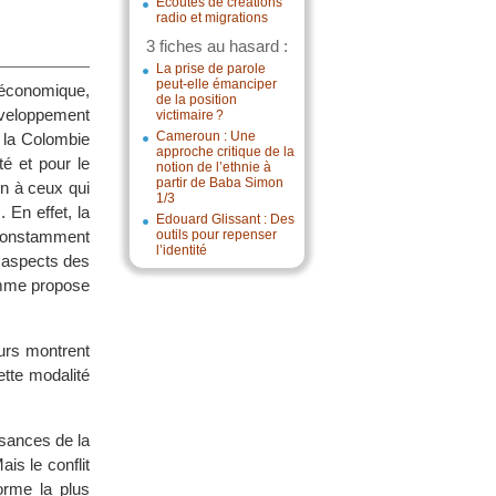
Écoutes de créations
radio et migrations
3 fiches au hasard :
La prise de parole
peut-elle émanciper
 économique,
de la position
développement
victimaire ?
Cameroun : Une
, la Colombie
approche critique de la
é et pour le
notion de l’ethnie à
partir de Baba Simon
on à ceux qui
1/3
 En effet, la
Edouard Glissant : Des
 constamment
outils pour repenser
l’identité
s aspects des
Homme propose
urs montrent
tte modalité
ssances de la
is le conflit
orme la plus