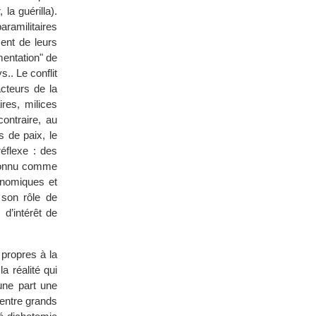
la guérilla).
aramilitaires
ment de leurs
mentation" de
s.. Le conflit
cteurs de la
ires, milices
ontraire, au
 de paix, le
éflexe : des
econnu comme
conomiques et
 son rôle de
 d’intérêt de
 propres à la
 réalité qui
une part une
 entre grands