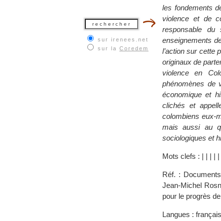
les fondements de
violence et de c
responsable du 
enseignements des 
sur irenees.net
sur la
Coredem
l’action sur cette
originaux de parte
violence en Col
phénomènes de vi
économique et his
clichés et appel
colombiens eux-mê
mais aussi au qu
sociologiques et h
Mots clefs :
|
|
|
|
|
Réf. : Documents 
Jean-Michel Rosn
pour le progrès d
Langues : françai