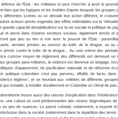
défense de l’Etat : les militaires et pour chercher à avoir le pouvoir, 
t bien que les logiques et les mobiles d’après lesquels les groupes p
es différentes scènes où se déroule leur action diffèrent, le croise
autres acteurs armés engendre des effets indéniables sur la "rétroali
e grande capacité destabilisatrice sur la vie sociale et politique du pay
itué et ancré dans d’autres secteurs sociaux, également armés et a
n’ont que peu ou rien à voir avec le pouvoir de l’Etat : paramilita
quants, armées privées au service du trafic de la drogue, ou au c
s privés contre le trafic de la drogue… Au sein même des périodes
lence comme moyen de règlement des différends est demeuré un r
 aux groupes para-militaires, la violence est devenue un langage, r
politiques d’apaisement, de pacification nationale et de réformes é
oir politique colombien n’est pas parvenu, affaibli, de facto, dans
iolence légitime", et se heurtant aux velléités de différents groupes
ut quo instable, à installer durablement en Colombie un climat de paix.
olombienne trouve aussi des raisons d’explication dans l’intolérance
ne, une culture où sont prédominantes des visions dogmatiques de la
s ou peu de nuances. Le passé colonial, notamment, a exporté d’
n/inclusion dans la société (notamment dans la répartition des terres