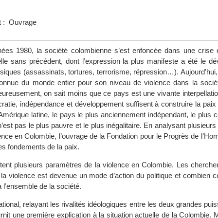
s
t : Ouvrage
ées 1980, la société colombienne s’est enfoncée dans une crise
urelle sans précédent, dont l’expression la plus manifeste a été le 
siques (assassinats, tortures, terrorisme, répression…). Aujourd’hui
onnue du monde entier pour son niveau de violence dans la sociét
heureusement, on sait moins que ce pays est une vivante interpellati
atie, indépendance et développement suffisent à construire la paix .
Amérique latine, le pays le plus anciennement indépendant, le plus
’est pas le plus pauvre et le plus inégalitaire. En analysant plusieur
olence en Colombie, l’ouvrage de la Fondation pour le Progrès de l’
les fondements de la paix.
tent plusieurs paramètres de la violence en Colombie. Les cherche
la violence est devenue un mode d’action du politique et combien ce
à l’ensemble de la société.
ational, relayant les rivalités idéologiques entre les deux grandes pui
rnit une première explication à la situation actuelle de la Colombie. Ma