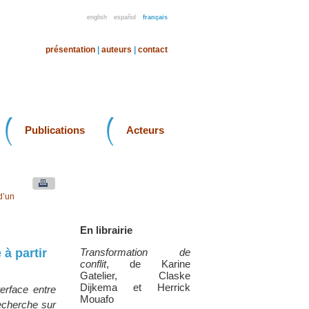
english
español
français
présentation
|
auteurs
|
contact
Publications
Acteurs
d’un
En librairie
à partir
Transformation de
conflit
, de Karine
Gatelier, Claske
Dijkema et Herrick
erface entre
Mouafo
recherche sur