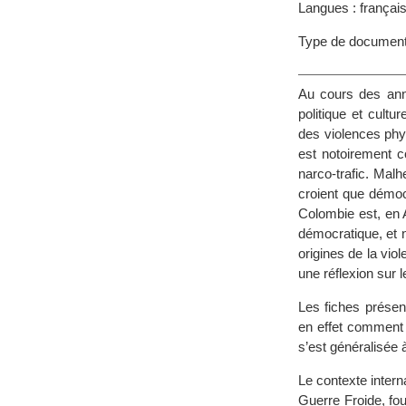
Langues : françai
Type de documen
Au cours des ann
politique et cult
des violences phy
est notoirement c
narco-trafic. Mal
croient que démocr
Colombie est, en 
démocratique, et n
origines de la vi
une réflexion sur 
Les fiches présen
en effet comment 
s’est généralisée 
Le contexte intern
Guerre Froide, fou