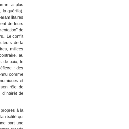
orme la plus
la guérilla).
aramilitaires
ment de leurs
mentation" de
s.. Le conflit
cteurs de la
ires, milices
ontraire, au
 de paix, le
éflexe : des
econnu comme
conomiques et
 son rôle de
 d’intérêt de
 propres à la
 réalité qui
une part une