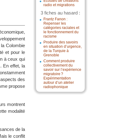
Écoutes de créations
radio et migrations
3 fiches au hasard :
Frantz Fanon :
Repenser les
catégories raciales et
 économique,
le fonctionnement du
racisme
développement
Produire des savoirs
, la Colombie
en situation d’urgence,
de la Turquie à
é et pour le
Grenoble
on à ceux qui
Comment produire
 En effet, la
collectivement du
savoir sur l’expérience
 constamment
migratoire ?
Expérimentation
s aspects des
autour d’un atelier
Homme propose
radiophonique
urs montrent
tte modalité
ssances de la
is le conflit