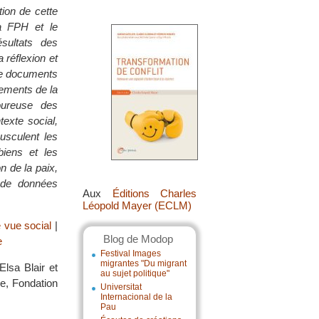
ion de cette
la FPH et le
sultats des
 réflexion et
 de documents
dements de la
oureuse des
exte social,
usculent les
biens et les
 de la paix,
 de données
Aux
Éditions Charles
Léopold Mayer (ECLM)
e vue social
|
Blog de Modop
e
Festival Images
migrantes "Du migrant
lsa Blair et
au sujet politique"
e, Fondation
Universitat
Internacional de la
Pau