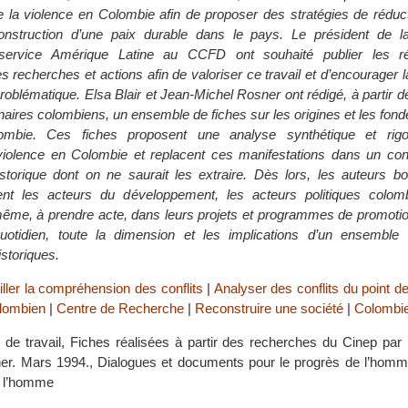
 la violence en Colombie afin de proposer des stratégies de réduct
onstruction d’une paix durable dans le pays. Le président de 
service Amérique Latine au CCFD ont souhaité publier les ré
recherches et actions afin de valoriser ce travail et d’encourager la
 problématique. Elsa Blair et Jean-Michel Rosner ont rédigé, à partir
naires colombiens, un ensemble de fiches sur les origines et les fon
ombie. Ces fiches proposent une analyse synthétique et rig
olence en Colombie et replacent ces manifestations dans un cont
torique dont on ne saurait les extraire. Dès lors, les auteurs bo
lent les acteurs du développement, les acteurs politiques colom
me, à prendre acte, dans leurs projets et programmes de promotion
otidien, toute la dimension et les implications d’un ensemble
istoriques.
iller la compréhension des conflits
|
Analyser des conflits du point d
lombien
|
Centre de Recherche
|
Reconstruire une société
|
Colombi
de travail, Fiches réalisées à partir des recherches du Cinep par E
er. Mars 1994., Dialogues et documents pour le progrès de l’homm
e l’homme