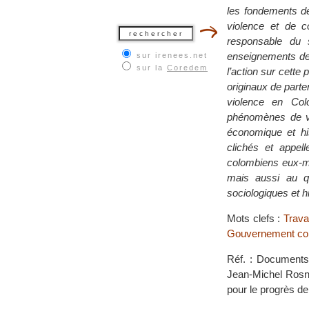
les fondements de
violence et de c
responsable du 
enseignements des 
sur irenees.net
sur la
Coredem
l’action sur cette
originaux de parte
violence en Col
phénomènes de vi
économique et his
clichés et appel
colombiens eux-mê
mais aussi au qu
sociologiques et h
Mots clefs :
Trava
Gouvernement co
Réf. : Documents 
Jean-Michel Rosn
pour le progrès d