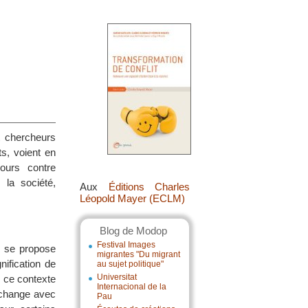
t chercheurs
ts, voient en
cours contre
 la société,
Aux
Éditions Charles
Léopold Mayer (ECLM)
Blog de Modop
Festival Images
, se propose
migrantes "Du migrant
nification de
au sujet politique"
Universitat
s ce contexte
Internacional de la
 échange avec
Pau