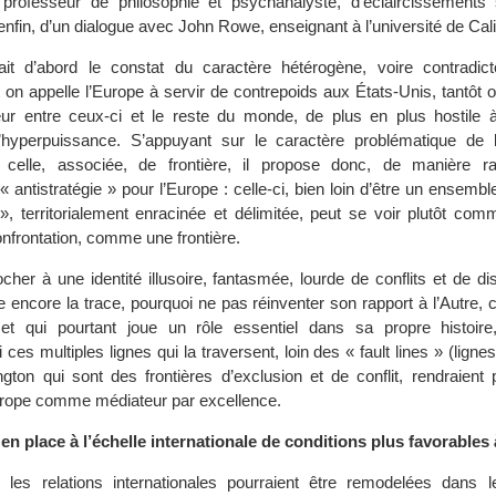
 professeur de philosophie et psychanalyste, d’éclaircissements 
enfin, d’un dialogue avec John Rowe, enseignant à l’université de Cali
fait d’abord le constat du caractère hétérogène, voire contradic
on appelle l’Europe à servir de contrepoids aux États-Unis, tantôt o
ur entre ceux-ci et le reste du monde, de plus en plus hostile à 
 l’hyperpuissance. S’appuyant sur le caractère problématique de 
celle, associée, de frontière, il propose donc, de manière ra
« antistratégie » pour l’Europe : celle-ci, bien loin d’être un ensem
 », territorialement enracinée et délimitée, peut se voir plutôt com
onfrontation, comme une frontière.
cher à une identité illusoire, fantasmée, lourde de conflits et de di
rte encore la trace, pourquoi ne pas réinventer son rapport à l’Autre, 
r et qui pourtant joue un rôle essentiel dans sa propre histoire
 ces multiples lignes qui la traversent, loin des « fault lines » (ligne
ton qui sont des frontières d’exclusion et de conflit, rendraient 
’Europe comme médiateur par excellence.
e en place à l’échelle internationale de conditions plus favorables 
les relations internationales pourraient être remodelées dans 