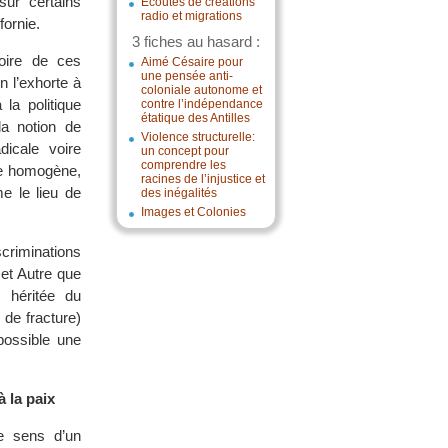
sur certains
Écoutes de créations
radio et migrations
fornie.
3 fiches au hasard :
toire de ces
Aimé Césaire pour
une pensée anti-
n l’exhorte à
coloniale autonome et
la politique
contre l’indépendance
étatique des Antilles
la notion de
Violence structurelle:
dicale voire
un concept pour
comprendre les
ble homogène,
racines de l’injustice et
me le lieu de
des inégalités
Images et Colonies
scriminations
cet Autre que
, héritée du
s de fracture)
possible une
à la paix
le sens d’un