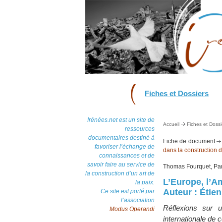
Fiches et Dossiers
Irénées.net est un site de
Accueil
Fiches et Dossi
ressources
documentaires destiné à
Fiche de document
favoriser l’échange de
dans la construction 
connaissances et de
savoir faire au service de
Thomas Fourquet, Par
la construction d’un art de
L’Europe, l’A
la paix.
Auteur : Étie
Ce site est porté par
l’association
Réflexions sur u
Modus Operandi
internationale de c