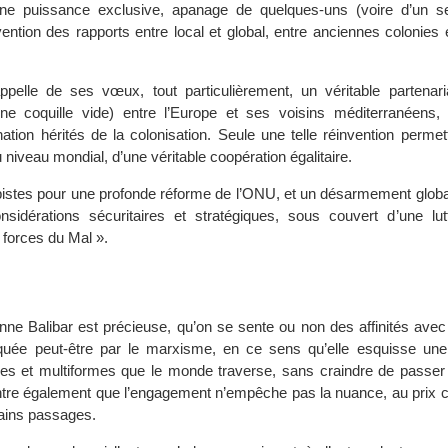
e puissance exclusive, apanage de quelques-uns (voire d’un se
vention des rapports entre local et global, entre anciennes colonies
ppelle de ses vœux, tout particulièrement, un véritable partenaria
une coquille vide) entre l’Europe et ses voisins méditerranéens
ation hérités de la colonisation. Seule une telle réinvention permet
u niveau mondial, d’une véritable coopération égalitaire.
 pistes pour une profonde réforme de l’ONU, et un désarmement global
sidérations sécuritaires et stratégiques, sous couvert d’une lut
« forces du Mal ».
ienne Balibar est précieuse, qu’on se sente ou non des affinités av
rquée peut-être par le marxisme, en ce sens qu’elle esquisse une
es et multiformes que le monde traverse, sans craindre de passer 
ntre également que l’engagement n’empêche pas la nuance, au prix 
tains passages.