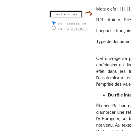
Mots clefs :
|
|
|
|
|
Réf. : Auteur : Et
sur irenees.net
sur la
Coredem
Langues : françai
Type de document
Cet ouvrage se p
américains en dir
effet dans les t
l’unilatéralisme 
l’emprise des vale
Du rôle int
Étienne Balibar,
d’amorcer une réfl
l’« Europe », sur 
nouveau. Au texte