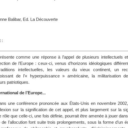
ienne Balibar, Ed. La Découverte
s
 :
résente comme une réponse à l’appel de plusieurs intellectuels e
ection de l’Europe : ceux-ci, venus d’horizons idéologiques différen
raditions intellectuelles, les valeurs du vieux continent, un re
croissant de l’« hyperpuissance » américaine, la militarisation de
urs patriotiques.
ernational de l’Europe...
 dans une conférence prononcée aux États-Unis en novembre 2002
exion sur la signification de cet appel, et plus largement sur la sig
le rôle que celle-ci, une fois définie, pourrait être amenée à jouer dan
 de l’allocution font suite trois prolongements, sous la forme d’un