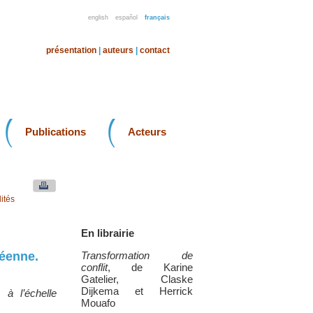
english
español
français
présentation
|
auteurs
|
contact
Publications
Acteurs
ités
En librairie
péenne.
Transformation de
conflit
, de Karine
Gatelier, Claske
Dijkema et Herrick
 à l’échelle
Mouafo