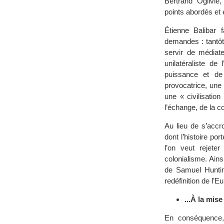
Bertrand Ogilvie,
points abordés et 
Étienne Balibar 
demandes : tantôt 
servir de médiate
unilatéraliste de
puissance et de 
provocatrice, une 
une « civilisation
l’échange, de la c
Au lieu de s’accro
dont l’histoire po
l’on veut rejete
colonialisme. Ainsi
de Samuel Hunting
redéfinition de l
...À la mis
En conséquence, 