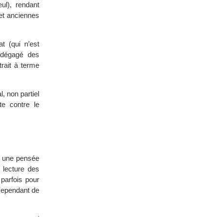
ul), rendant
 et anciennes
t (qui n’est
, dégagé des
trait à terme
, non partiel
te contre le
ec une pensée
 lecture des
parfois pour
cependant de