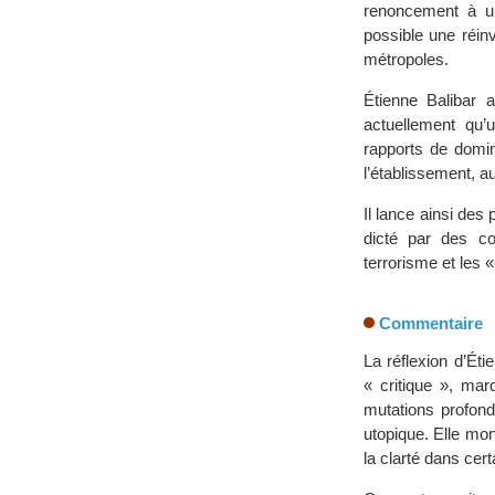
renoncement à un
possible une réin
métropoles.
Étienne Balibar a
actuellement qu’
rapports de domin
l’établissement, a
Il lance ainsi des
dicté par des con
terrorisme et les 
Commentaire
La réflexion d’Ét
« critique », ma
mutations profond
utopique. Elle mo
la clarté dans cer