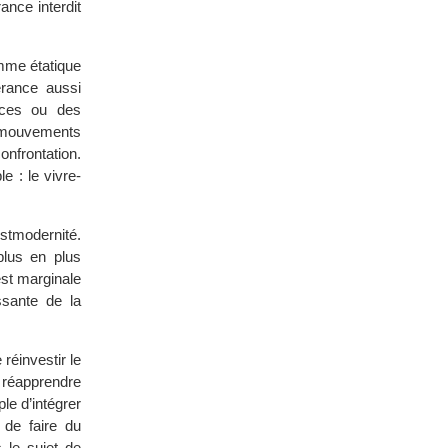
ance interdit
amme étatique
érance aussi
nces ou des
s mouvements
onfrontation.
e : le vivre-
ostmodernité.
plus en plus
est marginale
ssante de la
réinvestir le
a réapprendre
le d’intégrer
 de faire du
 le sujet de