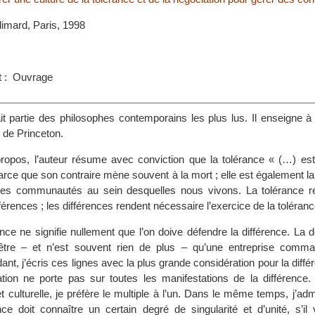
llimard, Paris, 1998
s
t : Ouvrage
t partie des philosophes contemporains les plus lus. Il enseigne à l’
de Princeton.
opos, l’auteur résume avec conviction que la tolérance « (…) est 
rce que son contraire mène souvent à la mort ; elle est également la
e des communautés au sein desquelles nous vivons. La tolérance r
fférences ; les différences rendent nécessaire l’exercice de la toléranc
nce ne signifie nullement que l’on doive défendre la différence. La 
’être – et n’est souvent rien de plus – qu’une entreprise comm
nt, j’écris ces lignes avec la plus grande considération pour la dif
ation ne porte pas sur toutes les manifestations de la différence.
 et culturelle, je préfère le multiple à l’un. Dans le même temps, j’ad
ce doit connaître un certain degré de singularité et d’unité, s’il 