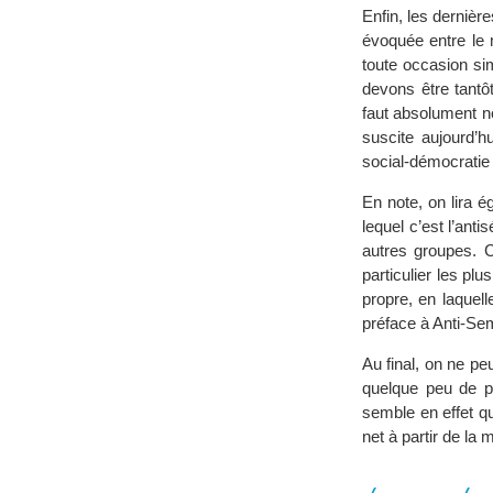
Enfin, les dernièr
évoquée entre le 
toute occasion si
devons être tantôt
faut absolument no
suscite aujourd’h
social-démocratie 
En note, on lira 
lequel c’est l’ant
autres groupes. 
particulier les pl
propre, en laquell
préface à Anti-Se
Au final, on ne pe
quelque peu de pe
semble en effet q
net à partir de la