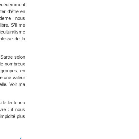
 précédemment
ter d’être en
derne ; nous
ibre. S’il me
iculturalisme
iblesse de la
 Sartre selon
à de nombreux
 groupes, en
té une valeur
elle. Voir ma
 le lecteur a
re : il nous
impidité plus