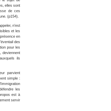
es, elles sont
lesse de ces
une. (p154).
appeler, n’est
sibles et les
 présence en
’éventail des
tion pour les
é, deviennent
auxquels ils
ur parvient
ment simple :
’immigration
défendre les
propos est à
ement servir