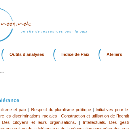
un site de ressources pour la paix
Outils d’analyses
Indice de Paix
Ateliers
ers
tolérance
alisme et paix
|
Respect du pluralisme politique
|
Initiatives pour l
e les discriminations raciales
|
Construction et utilisation de l'identi
 Des citoyens et leurs organisations.
|
Intellectuels. Des gest
er une culture de la tolérance et de la négociation pour gérer des conf