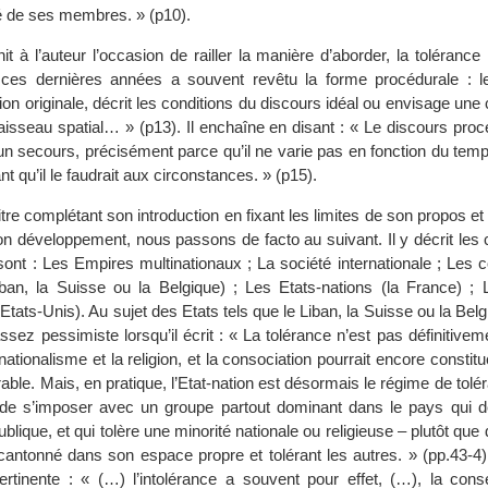
ité de ses membres. » (p10).
rnit à l’auteur l’occasion de railler la manière d’aborder, la tolérance
 ces dernières années a souvent revêtu la forme procédurale : l
ion originale, décrit les conditions du discours idéal ou envisage une
sseau spatial… » (p13). Il enchaîne en disant : « Le discours procé
un secours, précisément parce qu’il ne varie pas en fonction du temps
ant qu’il le faudrait aux circonstances. » (p15).
re complétant son introduction en fixant les limites de son propos et
n développement, nous passons de facto au suivant. Il y décrit les 
sont : Les Empires multinationaux ; La société internationale ; Les 
ban, la Suisse ou la Belgique) ; Les Etats-nations (la France) ; 
Etats-Unis). Au sujet des Etats tels que le Liban, la Suisse ou la Belgi
sez pessimiste lorsqu’il écrit : « La tolérance n’est pas définitivem
nationalisme et la religion, et la consociation pourrait encore constit
rable. Mais, en pratique, l’Etat-nation est désormais le régime de tolér
de s’imposer avec un groupe partout dominant dans le pays qui d
blique, et qui tolère une minorité nationale ou religieuse – plutôt que 
antonné dans son espace propre et tolérant les autres. » (pp.43-4).
rtinente : « (…) l’intolérance a souvent pour effet, (…), la cons