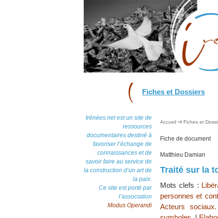
Fiches et Dossiers
Irénées.net est un site de
Accueil
Fiches et Dossi
ressources
documentaires destiné à
Fiche de document
favoriser l’échange de
connaissances et de
Matthieu Damian
savoir faire au service de
Traité sur la 
la construction d’un art de
la paix.
Mots clefs :
Libér
Ce site est porté par
personnes et contr
l’association
Modus Operandi
Acteurs sociaux.
symboles.
|
Elabor