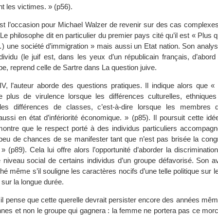
t les victimes. » (p56).
 est l’occasion pour Michael Walzer de revenir sur des cas complexes
Le philosophe dit en particulier du premier pays cité qu’il est « Plus q
) une société d’immigration » mais aussi un Etat nation. Son analys
ividu (le juif est, dans les yeux d’un républicain français, d’abord
pe, reprend celle de Sartre dans La question juive.
IV, l’auteur aborde des questions pratiques. Il indique alors que « 
 plus de virulence lorsque les différences culturelles, ethniques
les différences de classes, c’est-à-dire lorsque les membres 
aussi en état d’infériorité économique. » (p85). Il poursuit cette idé
montre que le respect porté à des individus particuliers accompagn
 peu de chances de se manifester tant que n’est pas brisée la cong
» (p89). Cela lui offre alors l’opportunité d’aborder la discrimination
e niveau social de certains individus d’un groupe défavorisé. Son a
é même s’il souligne les caractères nocifs d’une telle politique sur l
 sur la longue durée.
 il pense que cette querelle devrait persister encore des années même 
nnes et non le groupe qui gagnera : la femme ne portera pas ce morc