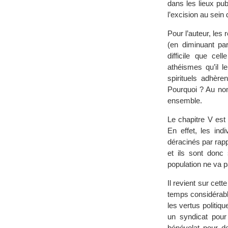
dans les lieux pu
l’excision au sei
Pour l’auteur, les
(en diminuant pa
difficile que ce
athéismes qu’il l
spirituels adhèren
Pourquoi ? Au nom 
ensemble.
Le chapitre V est 
En effet, les in
déracinés par rapp
et ils sont donc 
population ne va 
Il revient sur cett
temps considérable 
les vertus politi
un syndicat pour
bénévolat pour d