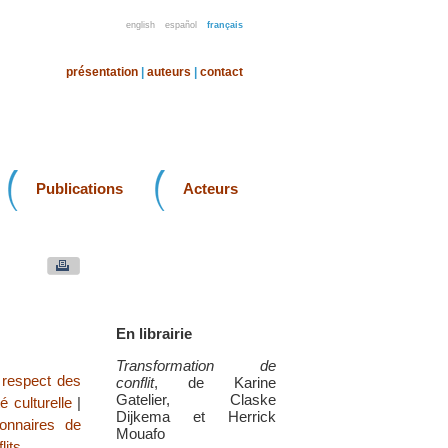
english
español
français
présentation
|
auteurs
|
contact
Publications
Acteurs
En librairie
Transformation de
e respect des
conflit
, de Karine
Gatelier, Claske
té culturelle
|
Dijkema et Herrick
ionnaires de
Mouafo
lits