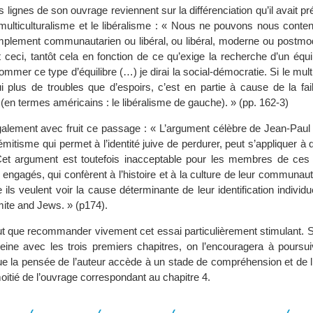
es lignes de son ouvrage reviennent sur la différenciation qu’il avait
multiculturalisme et le libéralisme : « Nous ne pouvons nous conten
mplement communautarien ou libéral, ou libéral, moderne ou postmo
 ceci, tantôt cela en fonction de ce qu’exige la recherche d’un équil
mmer ce type d’équilibre (…) je dirai la social-démocratie. Si le mult
ui plus de troubles que d’espoirs, c’est en partie à cause de la fa
(en termes américains : le libéralisme de gauche). » (pp. 162-3)
également avec fruit ce passage : « L’argument célèbre de Jean-Paul
isémitisme qui permet à l’identité juive de perdurer, peut s’appliquer 
Cet argument est toutefois inacceptable pour les membres de ces
us engagés, qui confèrent à l’histoire et à la culture de leur communau
e ils veulent voir la cause déterminante de leur identification individu
mite and Jews. » (p174).
ut que recommander vivement cet essai particulièrement stimulant. Si
ine avec les trois premiers chapitres, on l’encouragera à poursuiv
ue la pensée de l’auteur accède à un stade de compréhension et de l
 moitié de l’ouvrage correspondant au chapitre 4.