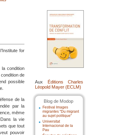
Institute for
la condition
 condition de
end possible
Aux
Éditions Charles
Léopold Mayer (ECLM)
e.
défense de la
Blog de Modop
andée par la
Festival Images
migrantes "Du migrant
férence, même
au sujet politique"
 Dans la vie
Universitat
mets que tout
Internacional de la
Pau
veut pouvoir