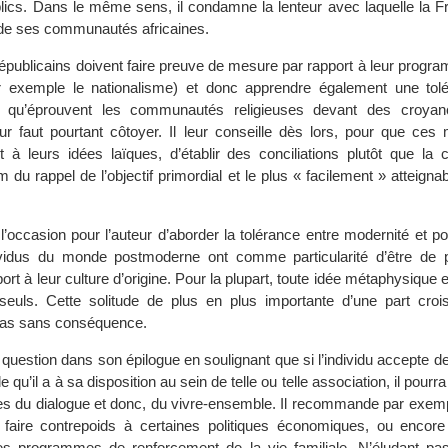
blics. Dans le même sens, il condamne la lenteur avec laquelle la Fr
n de ses communautés africaines.
 républicains doivent faire preuve de mesure par rapport à leur progr
r exemple le nationalisme) et donc apprendre également une tol
lle qu’éprouvent les communautés religieuses devant des croya
eur faut pourtant côtoyer. Il leur conseille dès lors, pour que ce
t à leurs idées laïques, d’établir des conciliations plutôt que la c
du rappel de l’objectif primordial et le plus « facilement » atteignabl
l’occasion pour l’auteur d’aborder la tolérance entre modernité et p
dividus du monde postmoderne ont comme particularité d’être de 
ort à leur culture d’origine. Pour la plupart, toute idée métaphysique 
seuls. Cette solitude de plus en plus importante d’une part croi
pas sans conséquence.
e question dans son épilogue en soulignant que si l’individu accepte de 
qu’il a à sa disposition au sein de telle ou telle association, il pourr
ques du dialogue et donc, du vivre-ensemble. Il recommande par exemp
 faire contrepoids à certaines politiques économiques, ou encore
es programmes de renforcement de la vie familiale. N’éludant pas