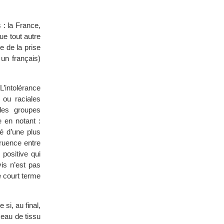
 : la France,
ue tout autre
e de la prise
 un français)
L’intolérance
 ou raciales
des groupes
e en notant :
é d’une plus
ruence entre
 positive qui
vis n’est pas
e court terme
si, au final,
eau de tissu