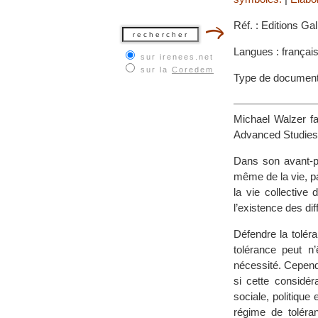
Réf. : Editions Ga
Langues : françai
sur irenees.net
sur la
Coredem
Type de documen
Michael Walzer fai
Advanced Studies 
Dans son avant-pr
même de la vie, pa
la vie collectiv
l’existence des di
Défendre la toléra
tolérance peut n
nécessité. Cependa
si cette considér
sociale, politique
régime de toléran