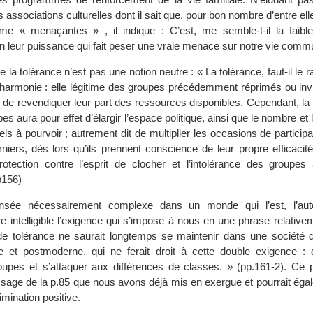
s associations culturelles dont il sait que, pour bon nombre d’entre ell
e « menaçantes » , il indique : C’est, me semble-t-il la faib
on leur puissance qui fait peser une vraie menace sur notre vie comm
ue la tolérance n’est pas une notion neutre : « La tolérance, faut-il le r
’harmonie : elle légitime des groupes précédemment réprimés ou invi
de revendiquer leur part des ressources disponibles. Cependant, la
s aura pour effet d’élargir l’espace politique, ainsi que le nombre et l
nels à pourvoir ; autrement dit de multiplier les occasions de participa
rniers, dès lors qu’ils prennent conscience de leur propre efficacit
rotection contre l’esprit de clocher et l’intolérance des groupes 
p156)
nsée nécessairement complexe dans un monde qui l’est, l’aute
e intelligible l’exigence qui s’impose à nous en une phrase relative
e tolérance ne saurait longtemps se maintenir dans une société d
e et postmoderne, qui ne ferait droit à cette double exigence : 
oupes et s’attaquer aux différences de classes. » (pp.161-2). Ce 
sage de la p.85 que nous avons déjà mis en exergue et pourrait égal
rimination positive.