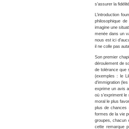
s’assurer la fidél
L’introduction fou
philosophique de
imagine une situat
menée dans un vai
nous est ici d’auc
il ne colle pas aut
Son premier chapit
déroulement de so
de tolérance que 
(exemples : le Li
d’immigration (les 
exprime un avis as
où s’expriment le 
moral le plus favo
plus de chances 
formes de la vie pu
groupes, chacun c
cette remarque pe