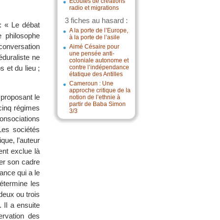
Écoutes de créations
radio et migrations
3 fiches au hasard :
 : « Le débat
A la porte de l’Europe,
e philosophe
à la porte de l’asile
 conversation
Aimé Césaire pour
une pensée anti-
duraliste ne
coloniale autonome et
 et du lieu ;
contre l’indépendance
étatique des Antilles
Cameroun : Une
approche critique de la
 proposant le
notion de l’ethnie à
partir de Baba Simon
cinq régimes
3/3
consociations
Les sociétés
que, l’auteur
ent exclue là
uer son cadre
ance qui a le
étermine les
deux ou trois
 Il a ensuite
ervation des