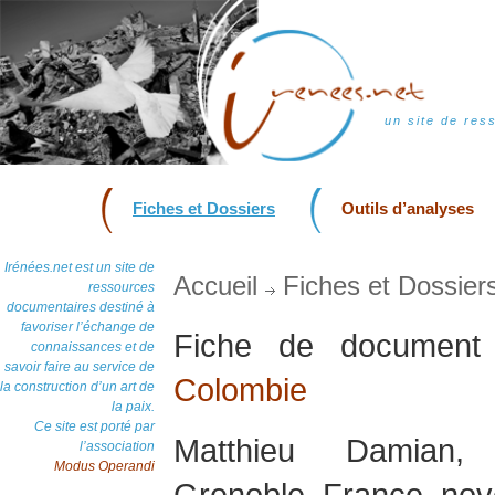
un site de res
Fiches et Dossiers
Outils d’analyses
Irénées.net est un site de
Accueil
Fiches et Dossier
ressources
documentaires destiné à
favoriser l’échange de
Fiche de documen
connaissances et de
savoir faire au service de
Colombie
la construction d’un art de
la paix.
Ce site est porté par
Matthieu Damian
l’association
Modus Operandi
Grenoble, France, no