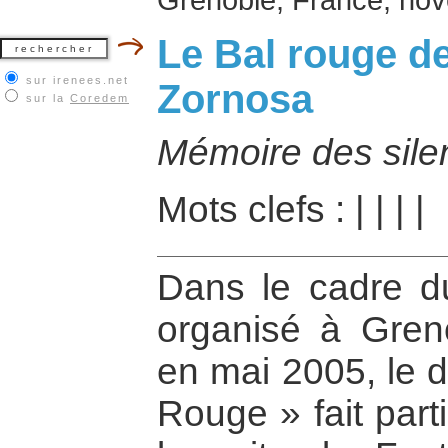
Le Bal rouge d
sur irenees.net
Zornosa
sur la
Coredem
Mémoire des sile
Mots clefs :
|
|
|
|
Dans le cadre d
organisé à Gren
en mai 2005, le 
Rouge » fait part