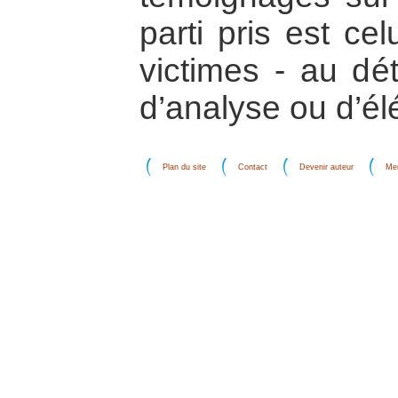
parti pris est ce
victimes - au dé
d’analyse ou d’él
Plan du site
Contact
Devenir auteur
Men