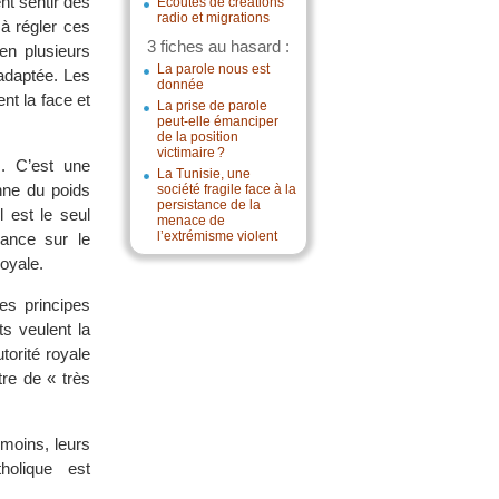
nt sentir des
Écoutes de créations
radio et migrations
 à régler ces
3 fiches au hasard :
en plusieurs
La parole nous est
 adaptée. Les
donnée
nt la face et
La prise de parole
peut-elle émanciper
de la position
victimaire ?
s. C’est une
La Tunisie, une
nne du poids
société fragile face à la
persistance de la
l est le seul
menace de
l’extrémisme violent
ance sur le
royale.
es principes
ts veulent la
torité royale
re de « très
nmoins, leurs
holique est