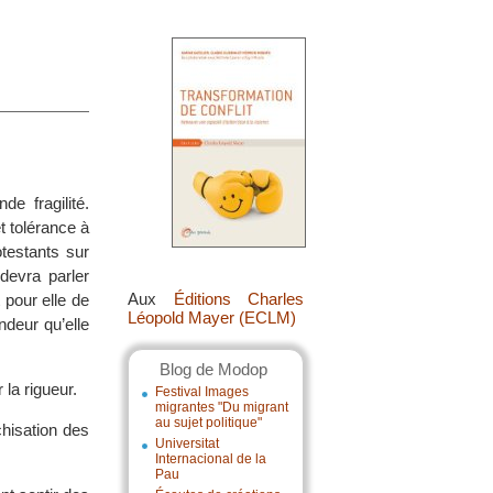
e fragilité.
t tolérance à
otestants sur
 devra parler
Aux
Éditions Charles
 pour elle de
Léopold Mayer (ECLM)
ndeur qu’elle
Blog de Modop
la rigueur.
Festival Images
migrantes "Du migrant
au sujet politique"
chisation des
Universitat
Internacional de la
Pau