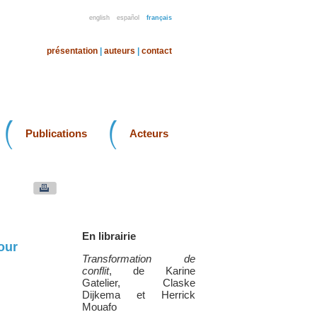
english
español
français
présentation
|
auteurs
|
contact
Publications
Acteurs
En librairie
our
Transformation de
conflit
, de Karine
Gatelier, Claske
Dijkema et Herrick
Mouafo