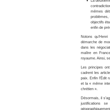
La deuxième 
contradicti
mêmes détai
problèmes, d
objectifs ét
enfin de pré
Notons qu’Henri I
démarche de modes
dans les négociati
maître en Franc
royaume. Ainsi, se 
Les principes ont
cadrent les articl
paix. Enfin l’Édit
et la « même inte
chrétien ».
Désormais, il s’ag
justifications 
géographiquement u