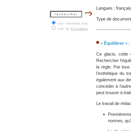
Langues : françai
Type de document
sur irenees.net
sur la
Coredem
« Équilibrer » 
Ce glacis, cette 
Rechercher l’équil
la règle. Par tous
l’esthétique du t
également aux deux
concéder à l’autre
peut trouver à trai
Le travail de réda
Premièrement
normes, qu’i