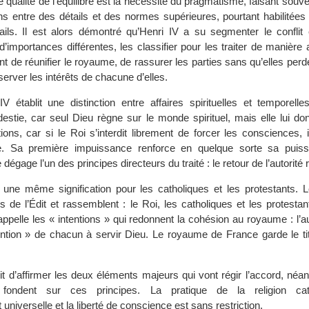
qualité de l’équilibre est la nécessité du pragmatisme, faisant souve
ons entre des détails et des normes supérieures, pourtant habilitées
ls. Il est alors démontré qu’Henri IV a su segmenter le conflit 
’importances différentes, les classifier pour les traiter de manière
ant de réunifier le royaume, de rassurer les parties sans qu’elles perde
server les intérêts de chacune d’elles.
V établit une distinction entre affaires spirituelles et temporelle
tie, car seul Dieu règne sur le monde spirituel, mais elle lui do
ons, car si le Roi s’interdit librement de forcer les consciences, i
e. Sa première impuissance renforce en quelque sorte sa puiss
dégage l’un des principes directeurs du traité : le retour de l’autorité 
 une même signification pour les catholiques et les protestants. L
es de l’Édit et rassemblent : le Roi, les catholiques et les protestan
 rappelle les « intentions » qui redonnent la cohésion au royaume : l’au
ntion » de chacun à servir Dieu. Le royaume de France garde le tit
it d’affirmer les deux éléments majeurs qui vont régir l’accord, néa
se fondent sur ces principes. La pratique de la religion cat
niverselle et la liberté de conscience est sans restriction.