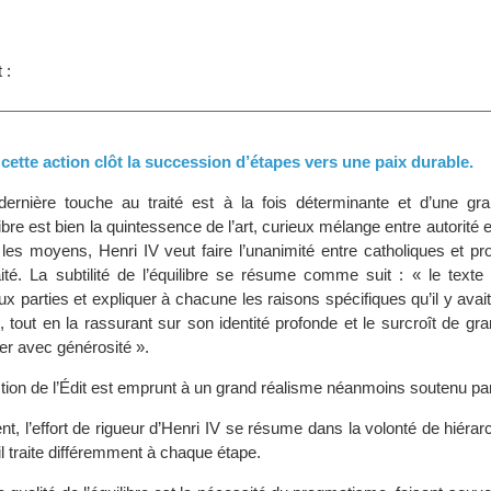
s
 :
: cette action clôt la succession d’étapes vers une paix durable.
dernière touche au traité est à la fois déterminante et d’une grand
ibre est bien la quintessence de l’art, curieux mélange entre autorité e
 les moyens, Henri IV veut faire l’unanimité entre catholiques et pr
raité. La subtilité de l’équilibre se résume comme suit : « le texte
 parties et expliquer à chacune les raisons spécifiques qu’il y avait
, tout en la rassurant sur son identité profonde et le surcroît de gra
ter avec générosité ».
ction de l’Édit est emprunt à un grand réalisme néanmoins soutenu par 
, l’effort de rigueur d’Henri IV se résume dans la volonté de hiérar
l traite différemment à chaque étape.