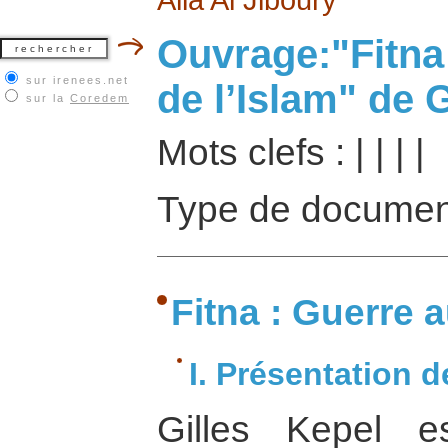
Ouvrage:"Fitna
sur irenees.net
de l’Islam" de 
sur la
Coredem
Mots clefs :
|
|
|
|
Type de documen
Fitna : Guerre a
I. Présentation de
Gilles Kepel e