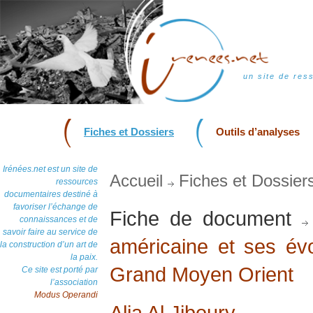
un site de res
Fiches et Dossiers
Outils d’analyses
Irénées.net est un site de
Accueil
Fiches et Dossier
ressources
documentaires destiné à
favoriser l’échange de
Fiche de document
connaissances et de
savoir faire au service de
américaine et ses évo
la construction d’un art de
la paix.
Grand Moyen Orient
Ce site est porté par
l’association
Modus Operandi
Alia Al Jiboury