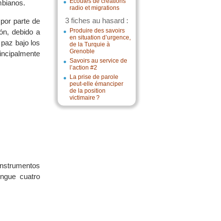
Écoutes de créations
mbianos.
radio et migrations
3 fiches au hasard :
por parte de
Produire des savoirs
ón, debido a
en situation d’urgence,
 paz bajo los
de la Turquie à
Grenoble
rincipalmente
Savoirs au service de
l’action #2
La prise de parole
peut-elle émanciper
de la position
victimaire ?
instrumentos
ingue cuatro