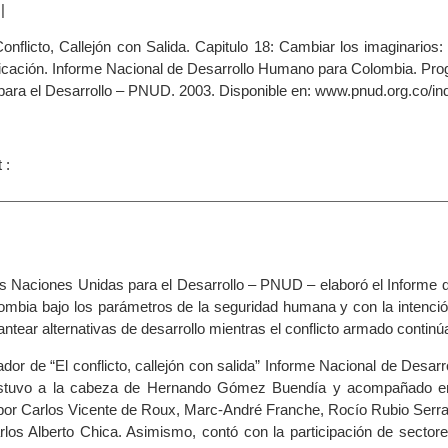
|
|
Conflicto, Callejón con Salida. Capitulo 18: Cambiar los imaginarios
cación. Informe Nacional de Desarrollo Humano para Colombia. Pro
ara el Desarrollo – PNUD. 2003. Disponible en: www.pnud.org.co/i
 :
s Naciones Unidas para el Desarrollo – PNUD – elaboró el Informe d
bia bajo los parámetros de la seguridad humana y con la intenció
antear alternativas de desarrollo mientras el conflicto armado continúa
ador de “El conflicto, callejón con salida” Informe Nacional de Desa
estuvo a la cabeza de Hernando Gómez Buendía y acompañado en
por Carlos Vicente de Roux, Marc-André Franche, Rocío Rubio Serra
los Alberto Chica. Asimismo, contó con la participación de sectore