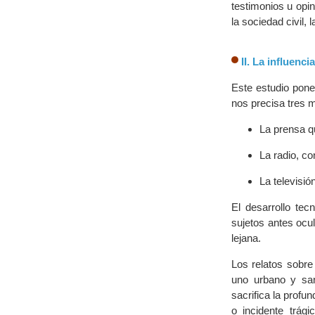
testimonios u opi
la sociedad civil,
II. La influenc
Este estudio pone
nos precisa tres
La prensa qu
La radio, co
La televisió
El desarrollo tec
sujetos antes ocu
lejana.
Los relatos sobre 
uno urbano y sang
sacrifica la profu
o incidente trág