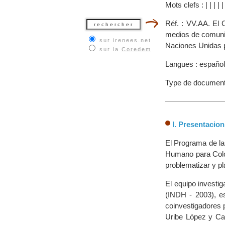
Mots clefs :
|
|
|
|
Réf. : VV.AA. El 
medios de comuni
sur irenees.net
Naciones Unidas p
sur la
Coredem
Langues : español
Type de document
I. Presentacion
El Programa de la
Humano para Colom
problematizar y pl
El equipo investig
(INDH - 2003), 
coinvestigadores 
Uribe López y Car