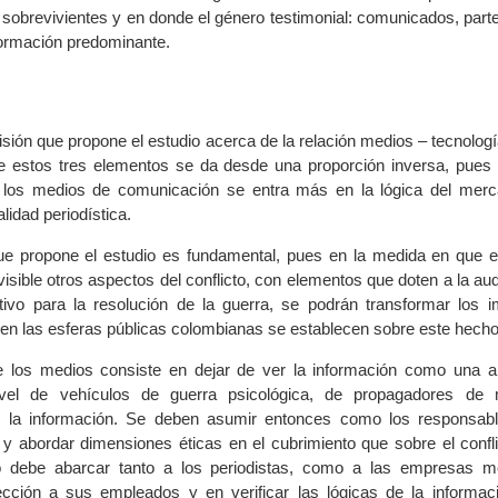
 sobrevivientes y en donde el género testimonial: comunicados, part
nformación predominante.
isión que propone el estudio acerca de la relación medios – tecnología
de estos tres elementos se da desde una proporción inversa, pues
a los medios de comunicación se entra más en la lógica del mer
lidad periodística.
e propone el estudio es fundamental, pues en la medida en que e
isible otros aspectos del conflicto, con elementos que doten a la au
ivo para la resolución de la guerra, se podrán transformar los i
en las esferas públicas colombianas se establecen sobre este hecho
de los medios consiste en dejar de ver la información como una 
ivel de vehículos de guerra psicológica, de propagadores de
 la información. Se deben asumir entonces como los responsabl
 y abordar dimensiones éticas en el cubrimiento que sobre el confli
 debe abarcar tanto a los periodistas, como a las empresas me
ección a sus empleados y en verificar las lógicas de la informac