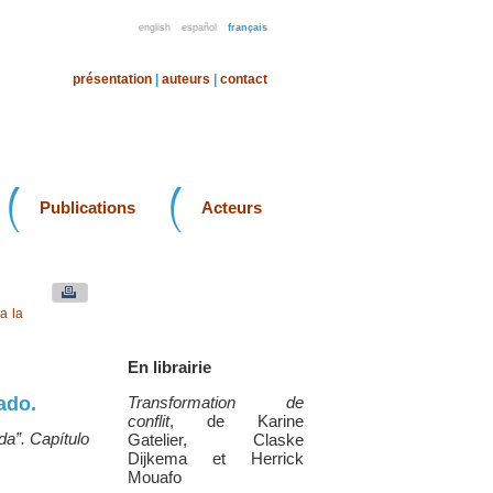
english
español
français
présentation
|
auteurs
|
contact
Publications
Acteurs
a la
En librairie
ado.
Transformation de
conflit
, de Karine
da”. Capítulo
Gatelier, Claske
Dijkema et Herrick
Mouafo