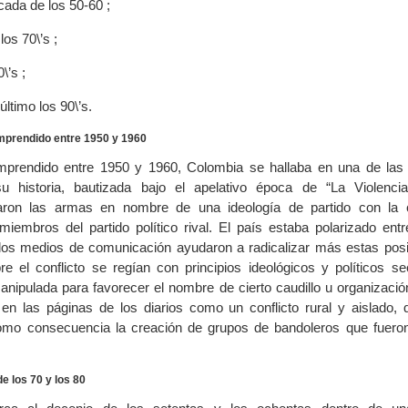
cada de los 50-60 ;
los 70\’s ;
\’s ;
último los 90\’s.
mprendido entre 1950 y 1960
mprendido entre 1950 y 1960, Colombia se hallaba en una de la
u historia, bautizada bajo el apelativo época de “La Violenci
ron las armas en nombre de una ideología de partido con la 
miembros del partido político rival. El país estaba polarizado entr
los medios de comunicación ayudaron a radicalizar más estas pos
e el conflicto se regían con principios ideológicos y políticos sec
anipulada para favorecer el nombre de cierto caudillo u organizació
en las páginas de los diarios como un conflicto rural y aislado,
omo consecuencia la creación de grupos de bandoleros que fuero
de los 70 y los 80