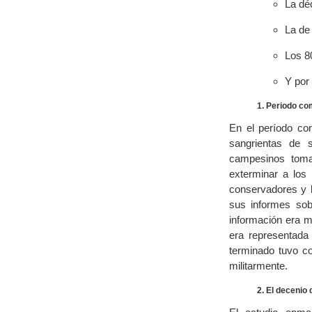
La dé
La de 
Los 80
Y por 
1. Periodo co
En el período co
sangrientas de s
campesinos toma
exterminar a los 
conservadores y 
sus informes sobr
información era m
era representada 
terminado tuvo c
militarmente.
2. El decenio 