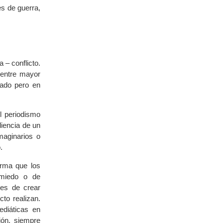
es de guerra,
 – conflicto.
 entre mayor
cado pero en
l periodismo
diencia de un
maginarios o
.
arma que los
 miedo o de
es de crear
cto realizan.
diáticas en
ión, siempre