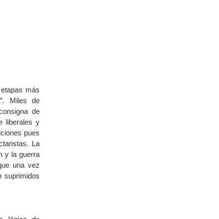
s etapas más
a”. Miles de
consigna de
e liberales y
iciones pues
taristas. La
n y la guerra
 que una vez
n suprimidos