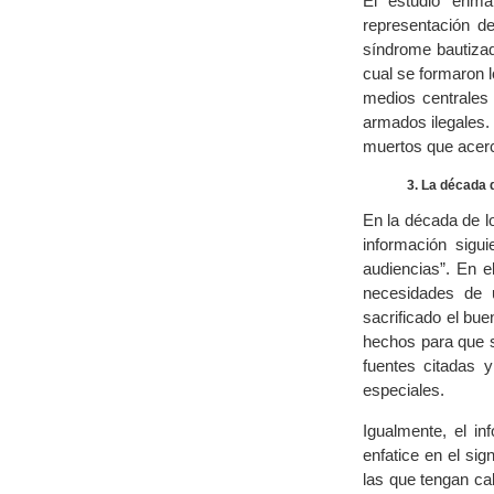
El estudio enma
representación de
síndrome bautizad
cual se formaron l
medios centrales 
armados ilegales.
muertos que acerca
3. La década 
En la década de l
información sigu
audiencias”. En e
necesidades de 
sacrificado el bue
hechos para que s
fuentes citadas y
especiales.
Igualmente, el i
enfatice en el sig
las que tengan ca