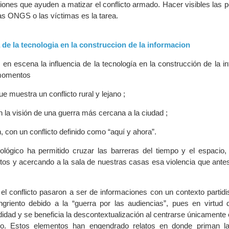
niones que ayuden a matizar el conflicto armado. Hacer visibles las 
 las ONGS o las víctimas es la tarea.
ia de la tecnologia en la construccion de la informacion
 en escena la influencia de la tecnología en la construcción de la i
 momentos
e muestra un conflicto rural y lejano ;
n la visión de una guerra más cercana a la ciudad ;
n, con un conflicto definido como “aquí y ahora”.
nológico ha permitido cruzar las barreras del tiempo y el espacio, 
ltos y acercando a la sala de nuestras casas esa violencia que ante
el conflicto pasaron a ser de informaciones con un contexto partidis
riento debido a la “guerra por las audiencias”, pues en virtud d
ndidad y se beneficia la descontextualización al centrarse únicamente
ico. Estos elementos han engendrado relatos en donde priman l