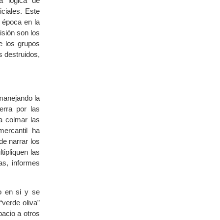
a lógica de
ciales. Este
 época en la
isión son los
e los grupos
s destruidos,
manejando la
erra por las
a colmar las
ercantil ha
de narrar los
ipliquen las
tas, informes
o en si y se
“verde oliva”
acio a otros