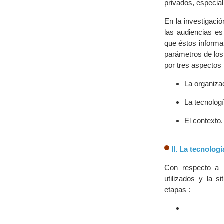
privados, especial
En la investigaci
las audiencias es
que éstos informan
parámetros de los 
por tres aspectos 
La organizac
La tecnologí
El contexto.
II. La tecnologi
Con respecto a la
utilizados y la s
etapas :