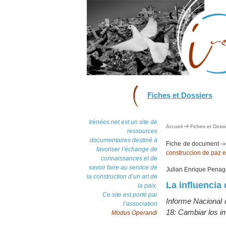
Fiches et Dossiers
Irénées.net est un site de
Accueil
Fiches et Dossi
ressources
documentaires destiné à
Fiche de document
favoriser l’échange de
construccion de paz 
connaissances et de
savoir faire au service de
Julian Enrique Pena
la construction d’un art de
La influencia 
la paix.
Ce site est porté par
Informe Nacional 
l’association
18: Cambiar los i
Modus Operandi