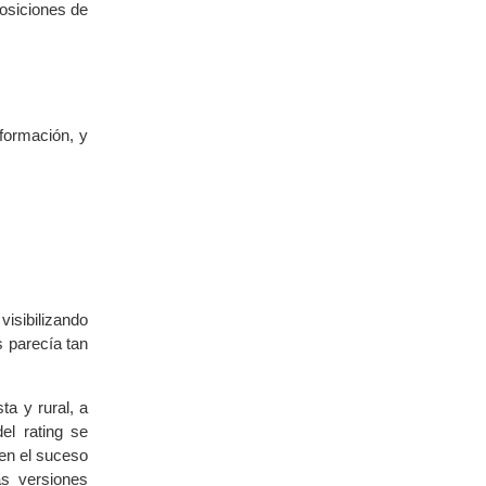
posiciones de
nformación, y
visibilizando
s parecía tan
ta y rural, a
el rating se
 en el suceso
as versiones