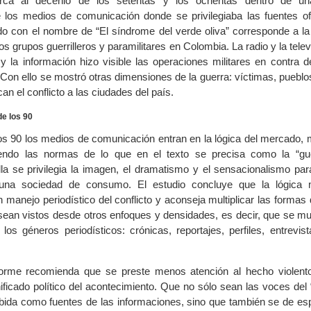
rca al decenio de los setentas y los ochentas dentro de un
 los medios de comunicación donde se privilegiaba las fuentes ofi
o con el nombre de “El síndrome del verde oliva” corresponde a la
os grupos guerrilleros y paramilitares en Colombia. La radio y la telev
y la información hizo visible las operaciones militares en contra d
 Con ello se mostró otras dimensiones de la guerra: víctimas, pueblo
n el conflicto a las ciudades del país.
de los 90
os 90 los medios de comunicación entran en la lógica del mercado, 
iendo las normas de lo que en el texto se precisa como la “gu
lla se privilegia la imagen, el dramatismo y el sensacionalismo par
una sociedad de consumo. El estudio concluye que la lógica m
n manejo periodístico del conflicto y aconseja multiplicar las formas 
ean vistos desde otros enfoques y densidades, es decir, que se mult
 los géneros periodísticos: crónicas, reportajes, perfiles, entrevis
nforme recomienda que se preste menos atención al hecho violent
nificado político del acontecimiento. Que no sólo sean las voces del 
bida como fuentes de las informaciones, sino que también se de esp