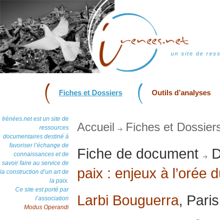
un site de res
Fiches et Dossiers
Outils d’analyses
Irénées.net est un site de
Accueil
Fiches et Dossier
ressources
documentaires destiné à
favoriser l’échange de
Fiche de document
D
connaissances et de
savoir faire au service de
paix : enjeux à l’orée 
la construction d’un art de
la paix.
Ce site est porté par
Larbi Bouguerra
, Pari
l’association
Modus Operandi