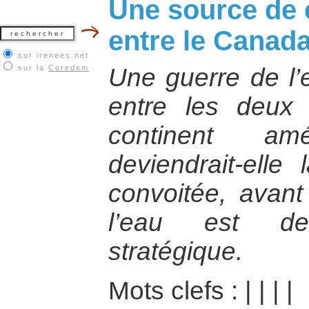
Une source de c
entre le Canada
sur irenees.net
sur la
Coredem
Une guerre de l’e
entre les deux
continent am
deviendrait-elle
convoitée, avant 
l’eau est d
stratégique.
Mots clefs :
|
|
|
|