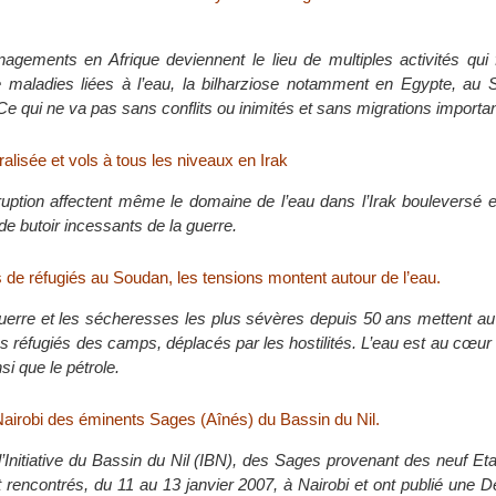
gements en Afrique deviennent le lieu de multiples activités qui f
e maladies liées à l’eau, la bilharziose notamment en Egypte, au
Ce qui ne va pas sans conflits ou inimités et sans migrations importa
alisée et vols à tous les niveaux en Irak
rruption affectent même le domaine de l’eau dans l’Irak bouleversé 
e butoir incessants de la guerre.
de réfugiés au Soudan, les tensions montent autour de l’eau.
guerre et les sécheresses les plus sévères depuis 50 ans mettent au
es réfugiés des camps, déplacés par les hostilités. L’eau est au cœu
i que le pétrole.
Nairobi des éminents Sages (Aînés) du Bassin du Nil.
e l’Initiative du Bassin du Nil (IBN), des Sages provenant des neuf 
 rencontrés, du 11 au 13 janvier 2007, à Nairobi et ont publié une D