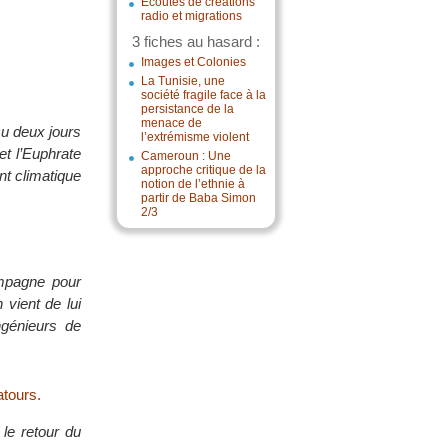
Écoutes de créations
radio et migrations
3 fiches au hasard :
Images et Colonies
La Tunisie, une
société fragile face à la
persistance de la
menace de
cu deux jours
l’extrémisme violent
et l’Euphrate
Cameroun : Une
approche critique de la
t climatique
notion de l’ethnie à
partir de Baba Simon
2/3
mpagne pour
 vient de lui
ngénieurs de
atours.
le retour du