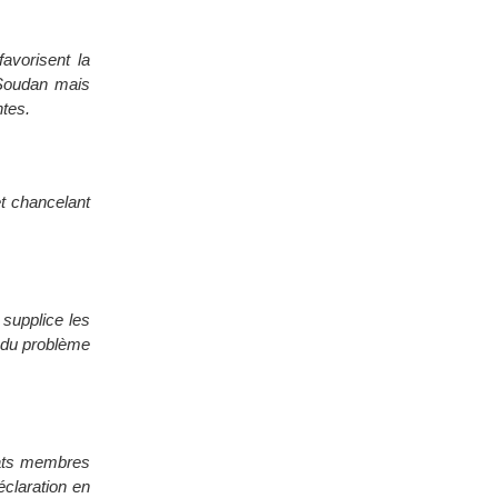
avorisent la
 Soudan mais
ntes.
et chancelant
 supplice les
r du problème
Etats membres
éclaration en