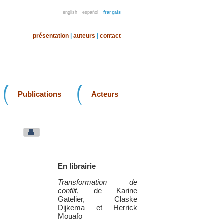
english
español
français
présentation
|
auteurs
|
contact
Publications
Acteurs
En librairie
Transformation de
conflit
, de Karine
Gatelier, Claske
Dijkema et Herrick
Mouafo