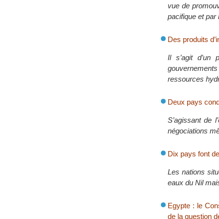
vue de promouvo
pacifique et par 
Des produits d’i
Il s’agit d’un 
gouvernements ri
ressources hydri
Deux pays cond
S’agissant de l
négociations mêm
Dix pays font d
Les nations sit
eaux du Nil mais
Egypte : le Cons
de la question de