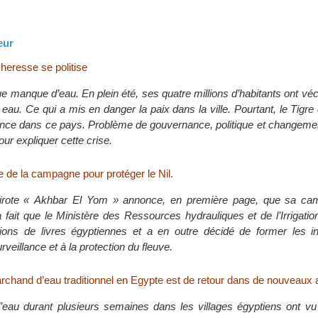
eur
heresse se politise
ue manque d’eau. En plein été, ses quatre millions d’habitants ont vé
eau. Ce qui a mis en danger la paix dans la ville. Pourtant, le Tigre 
nce dans ce pays. Problème de gouvernance, politique et changemen
ur expliquer cette crise.
e de la campagne pour protéger le Nil.
airote « Akhbar El Yom » annonce, en première page, que sa ca
a fait que le Ministère des Ressources hydrauliques et de l’Irrigation
lions de livres égyptiennes et a en outre décidé de former les i
surveillance et à la protection du fleuve.
rchand d’eau traditionnel en Egypte est de retour dans de nouveaux 
eau durant plusieurs semaines dans les villages égyptiens ont vu 