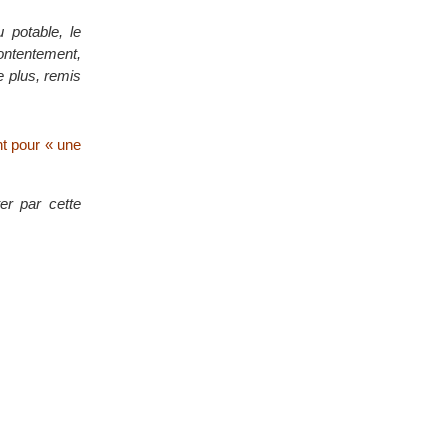
 potable, le
ontentement,
de plus, remis
nt pour « une
er par cette