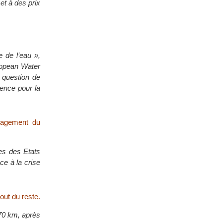
et à des prix
e de l’eau »,
ropean Water
a question de
uence pour la
énagement du
es des Etats
ce à la crise
out du reste.
170 km, après