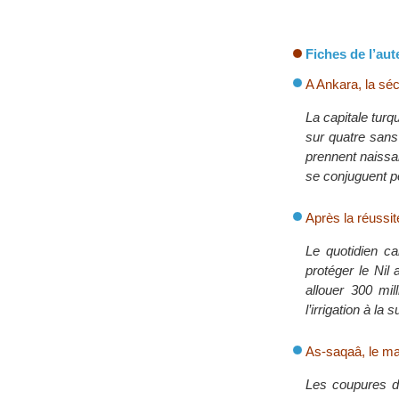
Fiches de l’aut
A Ankara, la séc
La capitale turq
sur quatre sans 
prennent naissa
se conjuguent po
Après la réussit
Le quotidien c
protéger le Nil 
allouer 300 mil
l’irrigation à la 
As-saqaâ, le ma
Les coupures d’