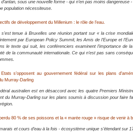
d’antan, sous une nouvelle forme - qui n’en pas moins dangereuse - 
ne population nécessiteuse.
jectifs de développement du Millenium : le rôle de l’eau.
 s’est tenue à Bruxelles une réunion portant sur « la crise mondial
intement par European Policy Summit, les Amis de l’Europe et l’Eu
ns le texte qui suit, les conférenciers examinent l’importance de l
anté de la communauté internationale. Ce qui n’est pas sans conséq
hommes.
s Etats s’opposent au gouvernement fédéral sur les plans d’am
du Murray-Darling
déral australien est en désaccord avec les quatre Premiers Ministr
nt du Murray-Darling sur les plans soumis à discussion pour faire fa
 région.
perdu 80 % de ses poissons et la « marée rouge » risque de venir à b
 marais et cours d’eau à la fois - écosystème unique s’étendant sur 