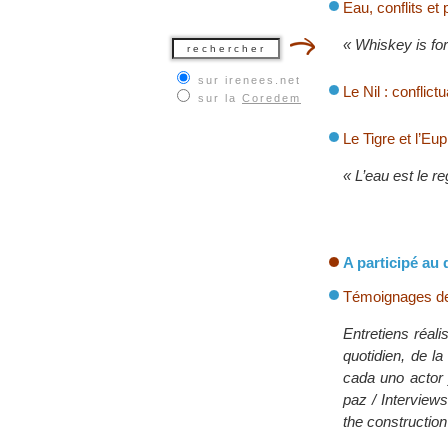
Eau, conflits et
« Whiskey is for
sur irenees.net
Le Nil : conflictu
sur la
Coredem
Le Tigre et l’Eup
« L’eau est le r
A participé au 
Témoignages de 
Entretiens réal
quotidien, de l
cada uno actor 
paz / Interviews
the construction