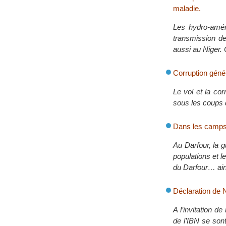
maladie.
Les hydro-aména
transmission d
aussi au Niger. 
Corruption génér
Le vol et la co
sous les coups d
Dans les camps 
Au Darfour, la 
populations et l
du Darfour… ains
Déclaration de 
A l’invitation d
de l’IBN se sont