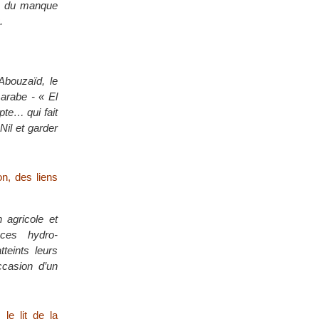
re, du manque
.
Abouzaïd, le
 arabe - « El
pte… qui fait
Nil et garder
on, des liens
 agricole et
 ces hydro-
teints leurs
ccasion d’un
le lit de la