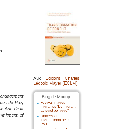
rd
Aux
Éditions Charles
Léopold Mayer (ECLM)
ur engagement
Blog de Modop
sanos de Paz,
Festival Images
migrantes "Du migrant
n Arte de la
au sujet politique"
ommitment, of
Universitat
Internacional de la
Pau