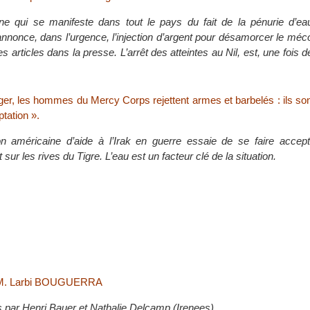
e qui se manifeste dans tout le pays du fait de la pénurie d’eau
nonce, dans l’urgence, l’injection d’argent pour désamorcer le méc
les articles dans la presse. L’arrêt des atteintes au Nil, est, une fois 
ger, les hommes du Mercy Corps rejettent armes et barbelés : ils so
ptation ».
n américaine d’aide à l’Irak en guerre essaie de se faire accept
t sur les rives du Tigre. L’eau est un facteur clé de la situation.
c M. Larbi BOUGUERRA
s par Henri Bauer et Nathalie Delcamp (Irenees).