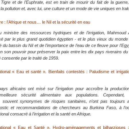
 Tigre et de l’Euphrate, est en train de mourir du fait de la guer
 la pollution et, avec lui, une culture et un mode de vie uniques en Irak
e : l’Afrique et nous… le Nil et la sécurité en eau
 ministre des ressources hydriques et de l’irrigation, Mahmoud 
sé par le plus grand quotidien égyptien - et le plus vieux du monde
é du bassin du Nil et de l’importance de l’eau de ce fleuve pour l’Egy
en son pouvoir pour préserver la paix entre les dix pays riverains du 
té consentie par le traité de 1959.
tional « Eau et santé ». Bienfaits contestés : Paludisme et irrigati
s africains ont misé sur l’irrigation pour accroître la production
eilleure sécurité alimentaire aux populations. Cependant,
souvent synonymes de risques sanitaires, n’ont pas toujours at
gnostic et recommandations de chercheurs au Burkina Faso, à l’o
ional consacré à l’irrigation et la santé en Afrique.
national « Eau et Santé ». Hydro-aménagements et bilharzioses : 