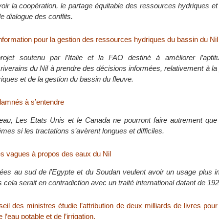
ir la coopération, le partage équitable des ressources hydriques et 
le dialogue des conflits.
nformation pour la gestion des ressources hydriques du bassin du Nil 
projet soutenu par l’Italie et la FAO destiné à améliorer l’apti
verains du Nil à prendre des décisions informées, relativement à la 
ques et de la gestion du bassin du fleuve.
amnés à s’entendre
’eau, Les Etats Unis et le Canada ne pourront faire autrement que 
es si les tractations s’avèrent longues et difficiles.
es vagues à propos des eaux du Nil
uées au sud de l’Egypte et du Soudan veulent avoir un usage plus i
 cela serait en contradiction avec un traité international datant de 192
eil des ministres étudie l’attribution de deux milliards de livres pour 
 l’eau potable et de l’irrigation.