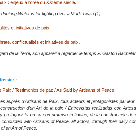
 paix : enjeux à l’orée du XXIème siècle.
 drinking Water is for fighting over » Mark Twain (1)
alités et initiatives de paix
hrate, conflictualités et initiatives de paix.
egard de la Terre, son appareil à regarder le temps ». Gaston Bachela
dossier :
Paix / Testimonios de paz / As Said by Artisans of Peace
isés auprès d’Artisans de Paix, tous acteurs et protagonistes par le
a construction d’un Art de la paix / Entrevistas realizadas con Arte
y protagonista en su compromiso cotidiano, de la construcción de u
 conducted with Artisans of Peace, all actors, through their daily c
 of an Art of Peace.