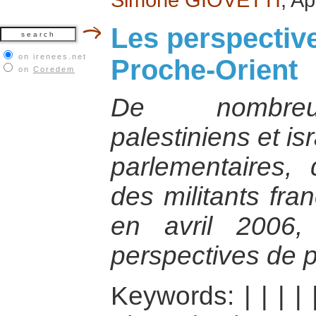
Les perspectiv
on irenees.net
Proche-Orient
on
Coredem
De nombreux
palestiniens et is
parlementaires, 
des militants fra
en avril 2006,
perspectives de 
Keywords:
|
|
|
|