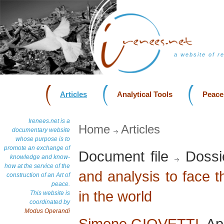
a website of r
Articles
Analytical Tools
Peace
Irenees.net is a
Home
Articles
documentary website
whose purpose is to
promote an exchange of
Document file
Dossi
knowledge and know-
how at the service of the
and analysis to face 
construction of an Art of
peace.
in the world
This website is
coordinated by
Modus Operandi
Simone GIOVETTI
, Ap