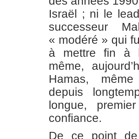
des années 1990,
Israël ; ni le le
successeur M
« modéré » qui fu
à mettre fin à l
même, aujourd’h
Hamas, même s
depuis longte
longue, premie
confiance.
De ce point d