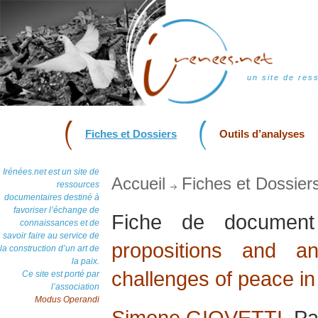
un site de res
Fiches et Dossiers
Outils d’analyses
Irénées.net est un site de
Accueil
Fiches et Dossier
ressources
documentaires destiné à
favoriser l’échange de
Fiche de docume
connaissances et de
savoir faire au service de
propositions and a
la construction d’un art de
la paix.
challenges of peace in
Ce site est porté par
l’association
Modus Operandi
Simone GIOVETTI
, Pa