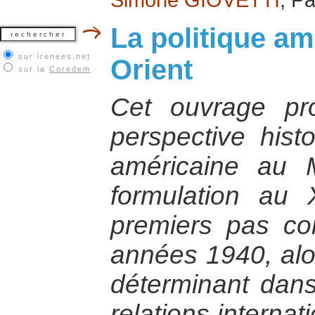
La politique a
sur irenees.net
Orient
sur la
Coredem
Cet ouvrage p
perspective histo
américaine au 
formulation au 
premiers pas co
années 1940, alor
déterminant dans
relations internat