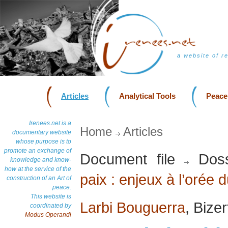
a website of r
Articles
Analytical Tools
Peace
Irenees.net is a
Home
Articles
documentary website
whose purpose is to
promote an exchange of
Document file
Doss
knowledge and know-
how at the service of the
paix : enjeux à l’orée 
construction of an Art of
peace.
This website is
Larbi Bouguerra
, Bize
coordinated by
Modus Operandi