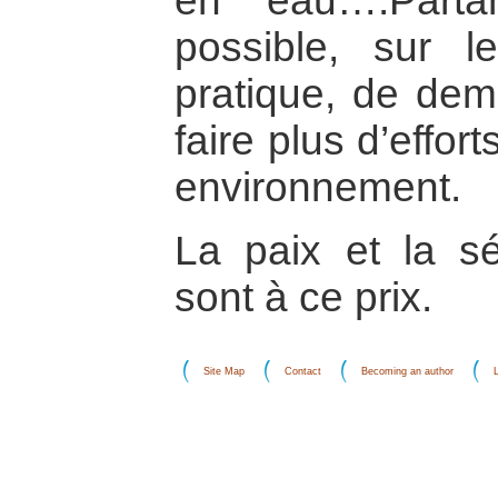
en eau….Parta
possible, sur l
pratique, de de
faire plus d’effor
environnement.
La paix et la sé
sont à ce prix.
Site Map
Contact
Becoming an author