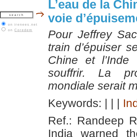
L’eau de la Chin
voie d’épuisem
on irenees.net
on
Coredem
Pour Jeffrey Sa
train d’épuiser s
Chine et l’Inde 
souffrir. La pr
mondiale serait 
Keywords:
|
|
|
In
Ref.: Randeep 
India warned th