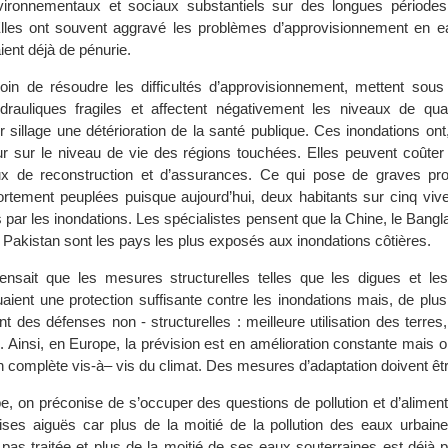
ironnementaux et sociaux substantiels sur des longues période
lles ont souvent aggravé les problèmes d’approvisionnement en 
ient déjà de pénurie.
loin de résoudre les difficultés d’approvisionnement, mettent sous
ydrauliques fragiles et affectent négativement les niveaux de qual
 sillage une détérioration de la santé publique. Ces inondations ont
r sur le niveau de vie des régions touchées. Elles peuvent coûter 
ux de reconstruction et d’assurances. Ce qui pose de graves p
fortement peuplées puisque aujourd’hui, deux habitants sur cinq viv
ar les inondations. Les spécialistes pensent que la Chine, le Bangla
 Pakistan sont les pays les plus exposés aux inondations côtières.
ensait que les mesures structurelles telles que les digues et le
uaient une protection suffisante contre les inondations mais, de plus
t des défenses non - structurelles : meilleure utilisation des terres,
e. Ainsi, en Europe, la prévision est en amélioration constante mais 
ion complète vis-à– vis du climat. Des mesures d’adaptation doivent êt
e, on préconise de s’occuper des questions de pollution et d’alimen
ses aiguës car plus de la moitié de la pollution des eaux urbaine
pas traitée et plus de la moitié de ses eaux souterraines est déjà 