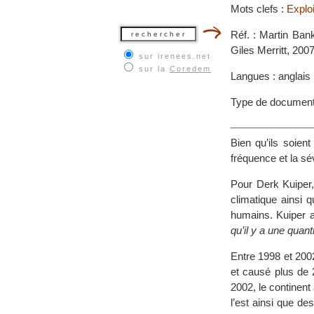
Mots clefs :
Exploi
Réf. : Martin Bank
Giles Merritt, 200
sur irenees.net
sur la
Coredem
Langues : anglais
Type de documen
Bien qu’ils soien
fréquence et la sé
Pour Derk Kuiper
climatique ainsi
humains. Kuiper a
qu’il y a une quanti
Entre 1998 et 200
et causé plus de 
2002, le continen
l’est ainsi que d