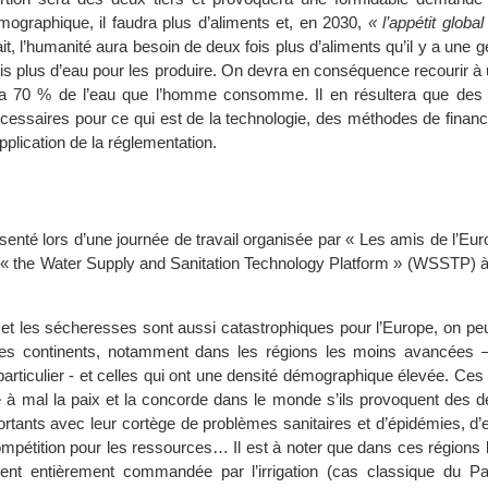
mographique, il faudra plus d’aliments et, en 2030,
« l’appétit global
it, l’humanité aura besoin de deux fois plus d’aliments qu’il y a une g
fois plus d’eau pour les produire. On devra en conséquence recourir à u
ra 70 % de l’eau que l’homme consomme. Il en résultera que des
cessaires pour ce qui est de la technologie, des méthodes de financ
’application de la réglementation.
senté lors d’une journée de travail organisée par « Les amis de l’Eur
« the Water Supply and Sanitation Technology Platform » (WSSTP) à 
 et les sécheresses sont aussi catastrophiques pour l’Europe, on peu
tres continents, notamment dans les régions les moins avancées –
particulier - et celles qui ont une densité démographique élevée. C
e à mal la paix et la concorde dans le monde s’ils provoquent des 
ortants avec leur cortège de problèmes sanitaires et d’épidémies, d’
ompétition pour les ressources… Il est à noter que dans ces régions 
vent entièrement commandée par l’irrigation (cas classique du Pa