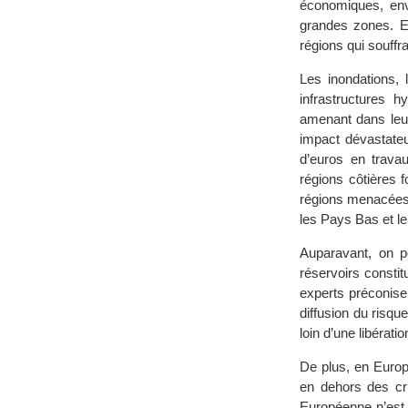
économiques, env
grandes zones. E
régions qui souffra
Les inondations, 
infrastructures h
amenant dans leur
impact dévastateu
d’euros en trava
régions côtières 
régions menacées p
les Pays Bas et le
Auparavant, on p
réservoirs constit
experts préconisen
diffusion du risqu
loin d’une libérat
De plus, en Europ
en dehors des cri
Européenne n’est 