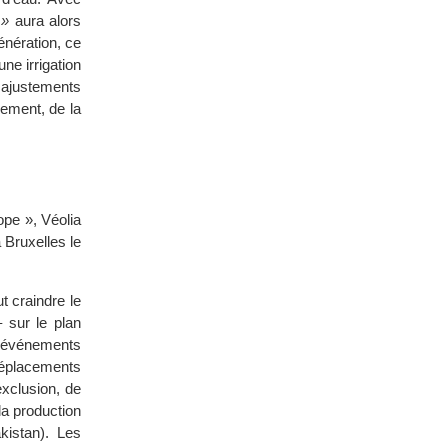
 »
aura alors
énération, ce
ne irrigation
 ajustements
ement, de la
ope », Véolia
Bruxelles le
t craindre le
 sur le plan
es événements
déplacements
exclusion, de
la production
kistan). Les