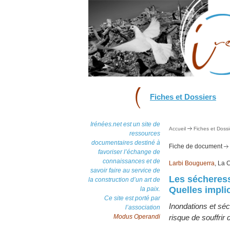
Fiches et Dossiers
Irénées.net est un site de
Accueil
Fiches et Dossi
ressources
documentaires destiné à
Fiche de document
favoriser l’échange de
connaissances et de
Larbi Bouguerra
, La 
savoir faire au service de
Les sécheress
la construction d’un art de
Quelles impli
la paix.
Ce site est porté par
Inondations et sé
l’association
Modus Operandi
risque de souffrir