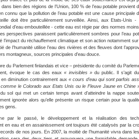
, dans bien des régions de l’Union, 100 % de l’eau potable provient 
ien connu que la pollution de l’eau potable est une cause principale 
eille doit être particulièrement surveillée. Ainsi, aux Etats-Unis -
ial d’eau embouteillée - cette eau est régie par des normes moins 
 Les perspectives paraissent particulièrement sombres pour l’eau po
 l’impact du réchauffement climatique et son action notamment sur l
tié de l’humanité utilise l’eau des rivières et des fleuves dont l’appr
iers montagneux, sources principales d’eau douce.
e du Parlement finlandais et vice – présidente du comité du Parlem
ment, évoque le cas des eaux
« invisibles »
du public. Il s’agit d
t en diminution contrairement aux
« cours d’eau qui sont parfois as
r comme le Colorado aux Etats Unis ou le Fleuve Jaune en Chine »
n du sol qui met un certain temps avant d’atteindre la nappe souter
lement ignorée alors qu’elle présente un risque certain pour la qualit
des gens.
me par le passé, le développement et la réalisation des tech
nt en eau et en assainissement ont toujours été catalysés par la cr
 records de nos jours. En 2007, la moitié de l’humanité vivra dans les 
ortion sera des deux tiers et provoquera une formidable demande