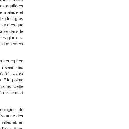
des aquifères
de maladie et
 le plus gros
strictes que
table dans le
es glaciers.
ovisionnement
ent européen
u niveau des
séchés avant
.
Elle pointe
raine. Cette
é de l’eau et
nologies de
oissance des
villes et, en
 d’eau. Avec