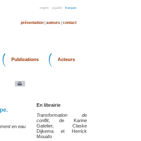
english
español
français
présentation
|
auteurs
|
contact
Publications
Acteurs
En librairie
pe.
Transformation de
conflit
, de Karine
Gatelier, Claske
ement en eau
Dijkema et Herrick
Mouafo