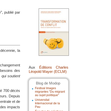
”, publié par
décennie, la
u changement
Aux
Éditions Charles
 besoins des
Léopold Mayer (ECLM)
qui soutient
Blog de Modop
Festival Images
qué 700 décès
migrantes "Du migrant
au sujet politique"
eurs. Depuis
Universitat
ntrale et de
Internacional de la
 des impacts
Pau