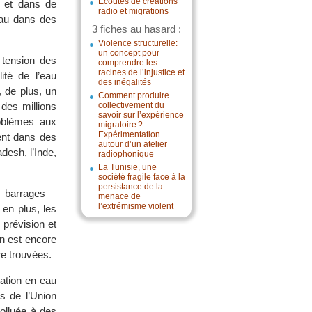
Écoutes de créations
s et dans de
radio et migrations
eau dans des
3 fiches au hasard :
Violence structurelle:
un concept pour
 tension des
comprendre les
racines de l’injustice et
ité de l’eau
des inégalités
, de plus, un
Comment produire
des millions
collectivement du
savoir sur l’expérience
roblèmes aux
migratoire ?
Expérimentation
ent dans des
autour d’un atelier
desh, l’Inde,
radiophonique
La Tunisie, une
société fragile face à la
persistance de la
s barrages –
menace de
l’extrémisme violent
 en plus, les
 prévision et
on est encore
re trouvées.
tation en eau
s de l’Union
polluée à des