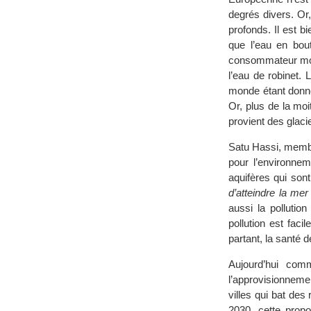
degrés divers. Or
profonds. Il est b
que l’eau en bout
consommateur mond
l’eau de robinet.
monde étant donné
Or, plus de la moi
provient des glac
Satu Hassi, membr
pour l’environne
aquifères qui son
d’atteindre la me
aussi la pollutio
pollution est faci
partant, la santé 
Aujourd’hui com
l’approvisionneme
villes qui bat des
2030, cette prop