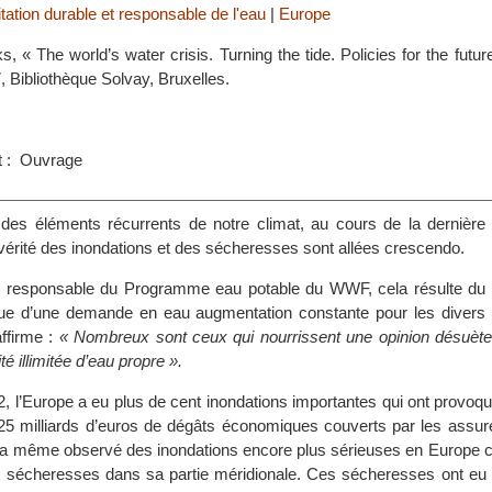
tation durable et responsable de l'eau
|
Europe
s, « The world’s water crisis. Turning the tide. Policies for the future
7, Bibliothèque Solvay, Bruxelles.
t : Ouvrage
t des éléments récurrents de notre climat, au cours de la dernière 
vérité des inondations et des sécheresses sont allées crescendo.
, responsable du Programme eau potable du WWF, cela résulte d
 que d’une demande en eau augmentation constante pour les divers
ffirme :
« Nombreux sont ceux qui nourrissent une opinion désuète 
té illimitée d’eau propre ».
2, l’Europe a eu plus de cent inondations importantes qui ont provo
25 milliards d’euros de dégâts économiques couverts par les assur
t a même observé des inondations encore plus sérieuses en Europe ce
es sécheresses dans sa partie méridionale. Ces sécheresses ont eu