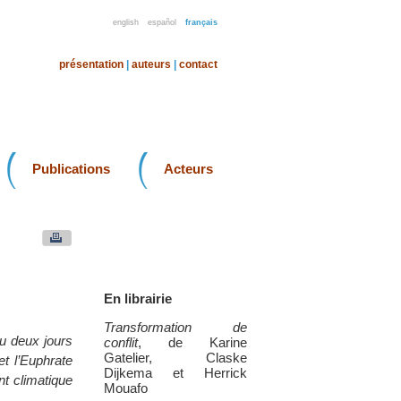
english
español
français
présentation
|
auteurs
|
contact
Publications
Acteurs
En librairie
Transformation de
cu deux jours
conflit
, de Karine
Gatelier, Claske
et l’Euphrate
Dijkema et Herrick
t climatique
Mouafo