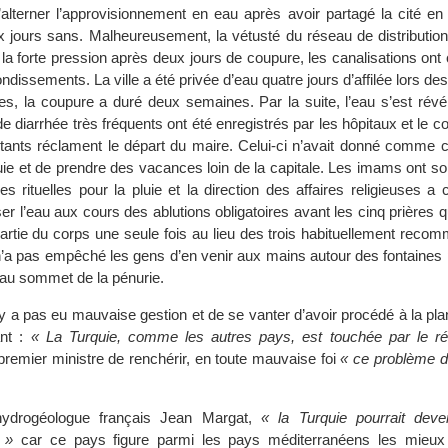
’alterner l’approvisionnement en eau après avoir partagé la cité en
x jours sans. Malheureusement, la vétusté du réseau de distribution
de la forte pression après deux jours de coupure, les canalisations ont 
ndissements. La ville a été privée d’eau quatre jours d’affilée lors des
les, la coupure a duré deux semaines. Par la suite, l’eau s’est révé
 de diarrhée très fréquents ont été enregistrés par les hôpitaux et le c
tants réclament le départ du maire. Celui-ci n’avait donné comme 
luie et de prendre des vacances loin de la capitale. Les imams ont s
s rituelles pour la pluie et la direction des affaires religieuses a 
er l’eau aux cours des ablutions obligatoires avant les cinq prières q
artie du corps une seule fois au lieu des trois habituellement reco
i n’a pas empêché les gens d’en venir aux mains autour des fontaines
, au sommet de la pénurie.
n’y a pas eu mauvaise gestion et de se vanter d’avoir procédé à la pla
ant :
« La Turquie, comme les autres pays, est touchée par le r
premier ministre de renchérir, en toute mauvaise foi
« ce problème d
’hydrogéologue français Jean Margat,
« la Turquie pourrait dev
 »
car ce pays figure parmi les pays méditerranéens les mieux