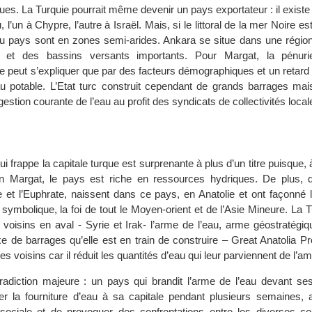
es. La Turquie pourrait même devenir un pays exportateur : il existe
, l’un à Chypre, l’autre à Israël. Mais, si le littoral de la mer Noire es
du pays sont en zones semi-arides. Ankara se situe dans une régio
 et des bassins versants importants. Pour Margat, la pénuri
ne peut s’expliquer que par des facteurs démographiques et un retard 
u potable. L’Etat turc construit cependant de grands barrages ma
estion courante de l’eau au profit des syndicats de collectivités local
ui frappe la capitale turque est surprenante à plus d’un titre puisque, 
n Margat, le pays est riche en ressources hydriques. De plus, 
e et l’Euphrate, naissent dans ce pays, en Anatolie et ont façonné la
a symbolique, la foi de tout le Moyen-orient et de l’Asie Mineure. La Tu
oisins en aval - Syrie et Irak- l’arme de l’eau, arme géostratégique
 de barrages qu’elle est en train de construire – Great Anatolia Pr
es voisins car il réduit les quantités d’eau qui leur parviennent de l’am
adiction majeure : un pays qui brandit l’arme de l’eau devant ses
er la fourniture d’eau à sa capitale pendant plusieurs semaines, 
sociale et de provoquer des confrontations entre les diverses c