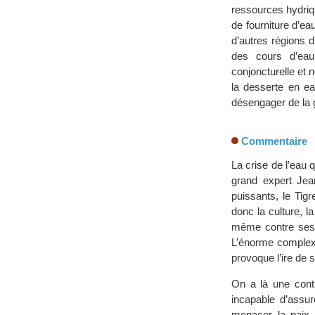
ressources hydriqu
de fourniture d’eau
d’autres régions 
des cours d’eau
conjoncturelle et 
la desserte en ea
désengager de la g
Commentaire
La crise de l’eau q
grand expert Jea
puissants, le Tigr
donc la culture, l
même contre ses v
L’énorme complexe
provoque l’ire de s
On a là une contr
incapable d’assur
menacer la paix 