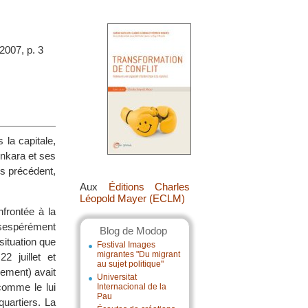
2007, p. 3
 la capitale,
Ankara et ses
ns précédent,
Aux
Éditions Charles
Léopold Mayer (ECLM)
frontée à la
ésespérément
Blog de Modop
situation que
Festival Images
migrantes "Du migrant
2 juillet et
au sujet politique"
pement) avait
Universitat
 comme le lui
Internacional de la
Pau
quartiers. La