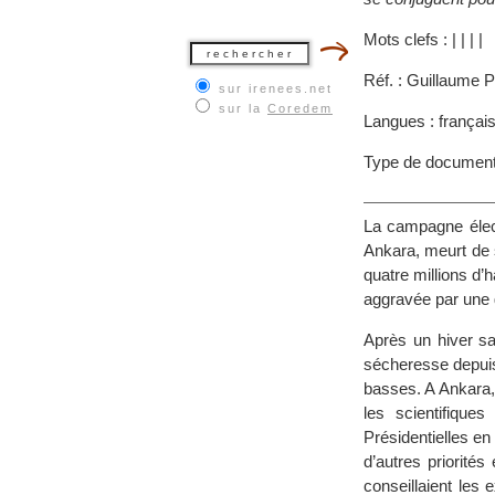
Mots clefs :
|
|
|
|
Réf. : Guillaume P
sur irenees.net
sur la
Coredem
Langues : françai
Type de document
La campagne élect
Ankara, meurt de s
quatre millions d
aggravée par une 
Après un hiver sa
sécheresse depuis
basses. A Ankara,
les scientifiques
Présidentielles en
d’autres priorité
conseillaient les