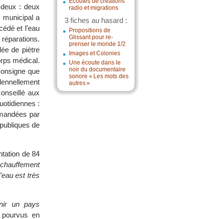
Écoutes de créations
 deux : deux
radio et migrations
 municipal a
3 fiches au hasard :
cédé et l’eau
Propositions de
Glissant pour re-
 réparations.
prenser le monde 1/2
lée de piètre
Images et Colonies
orps médical.
Une écoute dans le
noir du documentaire
consigne que
sonore « Les mots des
olennellement
autres »
conseillé aux
uotidiennes :
mmandées par
 publiques de
ntation de 84
échauffement
’eau est très
enir un pays
 pourvus en