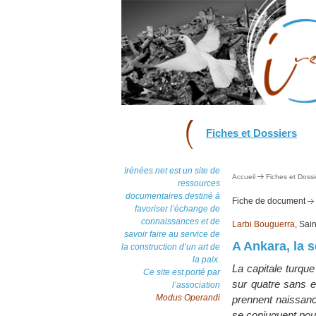
Fiches et Dossiers
Irénées.net est un site de
Accueil
Fiches et Dossi
ressources
documentaires destiné à
Fiche de document
favoriser l’échange de
connaissances et de
Larbi Bouguerra
, Sai
savoir faire au service de
A Ankara, la 
la construction d’un art de
la paix.
La capitale turqu
Ce site est porté par
sur quatre sans ea
l’association
Modus Operandi
prennent naissan
se conjuguent pour