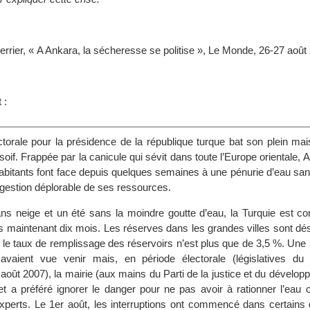
errier, « A Ankara, la sécheresse se politise », Le Monde, 26-27 août 
s
 :
orale pour la présidence de la république turque bat son plein mais
oif. Frappée par la canicule qui sévit dans toute l’Europe orientale, 
’habitants font face depuis quelques semaines à une pénurie d’eau sa
gestion déplorable de ses ressources.
ns neige et un été sans la moindre goutte d’eau, la Turquie est con
 maintenant dix mois. Les réserves dans les grandes villes sont d
 le taux de remplissage des réservoirs n’est plus que de 3,5 %. Une 
 avaient vue venir mais, en période électorale (législatives du 2
 août 2007), la mairie (aux mains du Parti de la justice et du dévelop
s et a préféré ignorer le danger pour ne pas avoir à rationner l’eau
 experts. Le 1er août, les interruptions ont commencé dans certains 