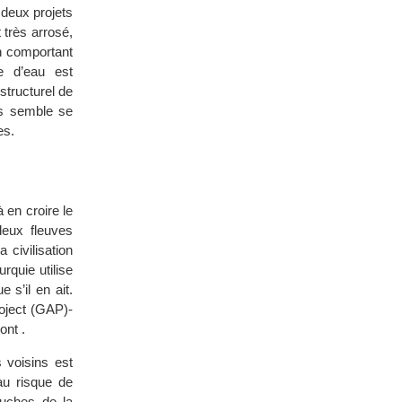
 deux projets
t très arrosé,
n comportant
e d’eau est
structurel de
is semble se
es.
à en croire le
deux fleuves
 civilisation
rquie utilise
 s’il en ait.
oject (GAP)-
ont .
 voisins est
au risque de
ouches de la