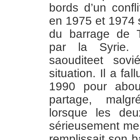
bords d’un confl
en 1975 et 1974 s
du barrage de T
par la Syrie. 
saouditeet sovi
situation. Il a fa
1990 pour abou
partage, malgr
lorsque les deu
sérieusement me
remplissait son b