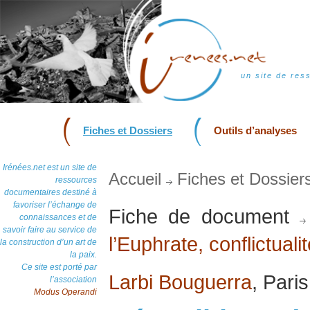
un site de res
Fiches et Dossiers
Outils d’analyses
Irénées.net est un site de
Accueil
Fiches et Dossier
ressources
documentaires destiné à
favoriser l’échange de
Fiche de document
connaissances et de
savoir faire au service de
l’Euphrate, conflictualit
la construction d’un art de
la paix.
Ce site est porté par
Larbi Bouguerra
, Pari
l’association
Modus Operandi