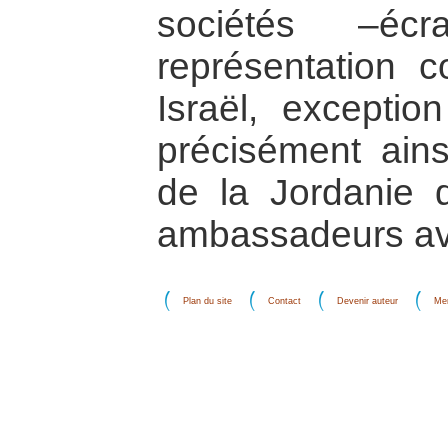
sociétés –éc
représentation 
Israël, exceptio
précisément ains
de la Jordanie 
ambassadeurs ave
Plan du site
Contact
Devenir auteur
Men