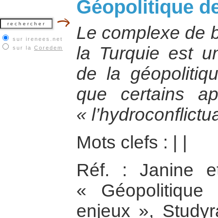
Géopolitique de 
Le complexe de b
sur irenees.net
la Turquie est un
sur la
Coredem
de la géopolitiq
que certains ap
« l’hydroconflictua
Mots clefs :
|
|
Réf. : Janine e
« Géopolitique 
enjeux », Studyr