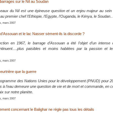
barrages sur le Nil au Soudan
eaux du Nil est une épineuse question et un enjeu majeur au sein 
se au premier chef l’Ethiopie, l’Egypte, l’Ouganda, le Kénya, le Soudan
is, mars 2007
 d’Assouan et le lac Nasser sèment-ils la discorde ?
ction en 1967, le barrage d’Assouan a été l’objet d’un intense 
ntinuent….plus paisibles et moins habitées par la passion et l
is, mars 2007
eurtrière que la guerre
Programme des Nations Unies pour le développement (PNUD) pour 2
cès à l’eau demeure une question de vie et de mort et commande, en
aix sur notre planète.
is, mars 2007
gement concernant le Balighar ne règle pas tous les détails