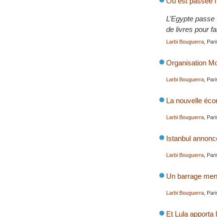
Où est passée l
L’Egypte passe p
de livres pour f
Larbi Bouguerra
, Par
Organisation Mo
Larbi Bouguerra
, Par
La nouvelle éco
Larbi Bouguerra
, Par
Istanbul annonc
Larbi Bouguerra
, Par
Un barrage mena
Larbi Bouguerra
, Par
Et Lula apporta 