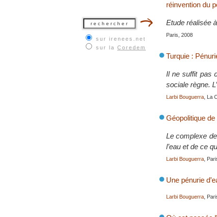
réinvention du po
Etude réalisée 
Paris, 2008
sur irenees.net
sur la
Coredem
Turquie : Pénur
Il ne suffit pas
sociale règne. L’
Larbi Bouguerra
, La 
Géopolitique de l
Le complexe de b
l’eau et de ce qu
Larbi Bouguerra
, Par
Une pénurie d’e
Larbi Bouguerra
, Par