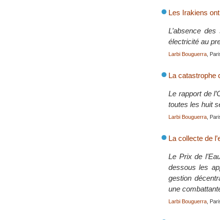
Les Irakiens ont 
L’absence des 
électricité au p
Larbi Bouguerra
, Pari
La catastrophe 
Le rapport de l
toutes les huit s
Larbi Bouguerra
, Pari
La collecte de l
Le Prix de l’Ea
dessous les app
gestion décentr
une combattante
Larbi Bouguerra
, Pari