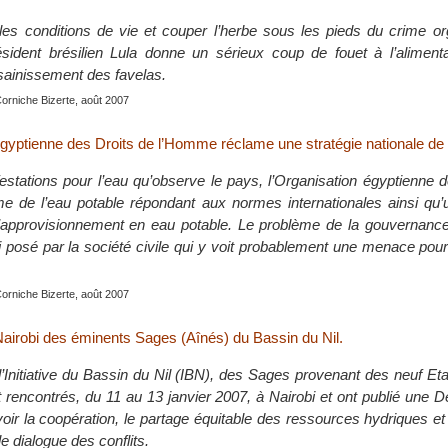
les conditions de vie et couper l’herbe sous les pieds du crime or
ésident brésilien Lula donne un sérieux coup de fouet à l’aliment
ssainissement des favelas.
Corniche Bizerte, août 2007
égyptienne des Droits de l’Homme réclame une stratégie nationale de 
stations pour l’eau qu’observe le pays, l’Organisation égyptienne 
 de l’eau potable répondant aux normes internationales ainsi qu’u
l’approvisionnement en eau potable. Le problème de la gouvernance
 posé par la société civile qui y voit probablement une menace pour 
Corniche Bizerte, août 2007
Nairobi des éminents Sages (Aînés) du Bassin du Nil.
e l’Initiative du Bassin du Nil (IBN), des Sages provenant des neuf 
 rencontrés, du 11 au 13 janvier 2007, à Nairobi et ont publié une D
ir la coopération, le partage équitable des ressources hydriques et 
le dialogue des conflits.