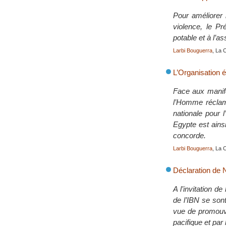
Pour améliorer 
violence, le Pr
potable et à l’a
Larbi Bouguerra
, La 
L’Organisation 
Face aux manife
l’Homme réclame
nationale pour 
Egypte est ainsi
concorde.
Larbi Bouguerra
, La 
Déclaration de 
A l’invitation d
de l’IBN se sont
vue de promouvo
pacifique et par 