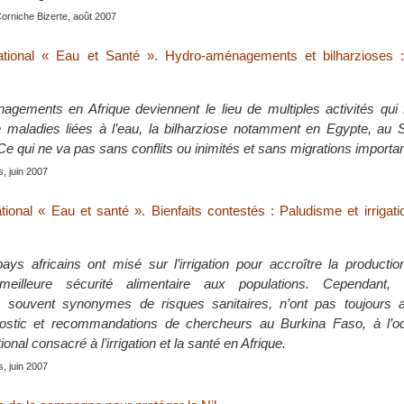
Corniche Bizerte, août 2007
national « Eau et Santé ». Hydro-aménagements et bilharzioses : 
gements en Afrique deviennent le lieu de multiples activités qui f
e maladies liées à l’eau, la bilharziose notamment en Egypte, au
Ce qui ne va pas sans conflits ou inimités et sans migrations importa
s, juin 2007
tional « Eau et santé ». Bienfaits contestés : Paludisme et irrigati
s africains ont misé sur l’irrigation pour accroître la production
eilleure sécurité alimentaire aux populations. Cependant,
souvent synonymes de risques sanitaires, n’ont pas toujours at
gnostic et recommandations de chercheurs au Burkina Faso, à l’o
ional consacré à l’irrigation et la santé en Afrique.
s, juin 2007