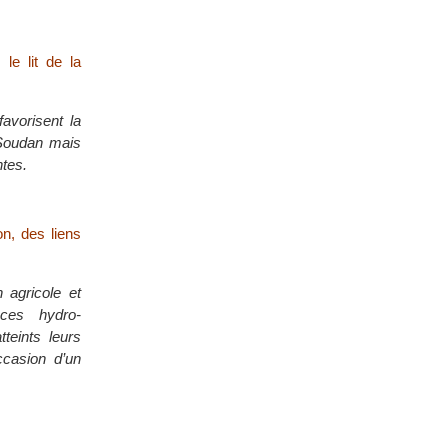
le lit de la
avorisent la
 Soudan mais
ntes.
on, des liens
 agricole et
 ces hydro-
teints leurs
ccasion d’un