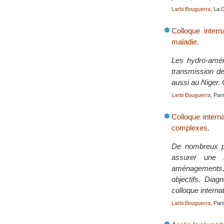
Larbi Bouguerra
, La 
Colloque inter
maladie.
Les hydro-aména
transmission d
aussi au Niger. 
Larbi Bouguerra
, Pari
Colloque interna
complexes.
De nombreux pay
assurer une m
aménagements, 
objectifs. Dia
colloque internat
Larbi Bouguerra
, Pari