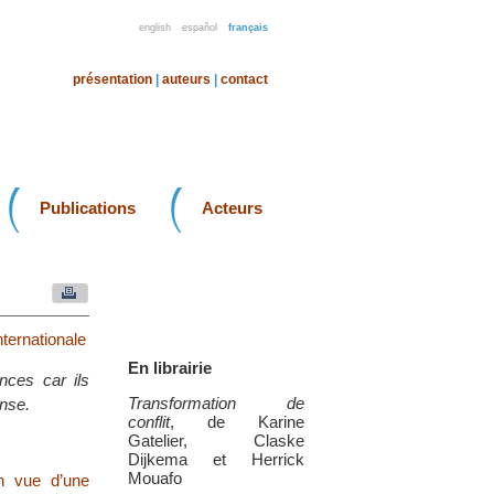
english
español
français
présentation
|
auteurs
|
contact
Publications
Acteurs
nternationale
En librairie
nces car ils
Transformation de
nse.
conflit
, de Karine
Gatelier, Claske
Dijkema et Herrick
Mouafo
en vue d’une