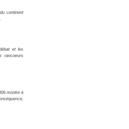
du continent
…
débat et les
es rancoeurs
006 montre à
 conséquence,