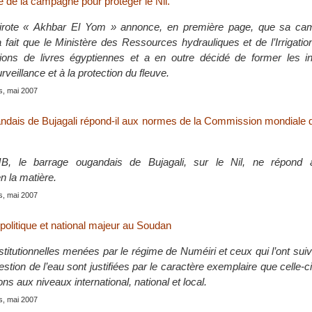
e de la campagne pour protéger le Nil.
airote « Akhbar El Yom » annonce, en première page, que sa ca
a fait que le Ministère des Ressources hydrauliques et de l’Irrigation
lions de livres égyptiennes et a en outre décidé de former les i
surveillance et à la protection du fleuve.
is, mai 2007
ndais de Bujagali répond-il aux normes de la Commission mondiale 
B, le barrage ougandais de Bujagali, sur le Nil, ne répond
en la matière.
is, mai 2007
politique et national majeur au Soudan
titutionnelles menées par le régime de Numéiri et ceux qui l’ont suivi
estion de l’eau sont justifiées par le caractère exemplaire que celle-ci
ons aux niveaux international, national et local.
is, mai 2007