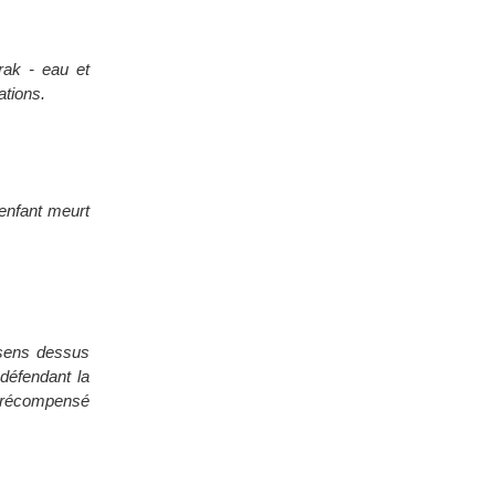
rak - eau et
ations.
 enfant meurt
 sens dessus
 défendant la
 a récompensé