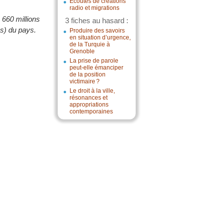
Écoutes de créations
radio et migrations
 660 millions
3 fiches au hasard :
es) du pays.
Produire des savoirs
en situation d’urgence,
de la Turquie à
Grenoble
La prise de parole
peut-elle émanciper
de la position
victimaire ?
Le droit à la ville,
résonances et
appropriations
contemporaines