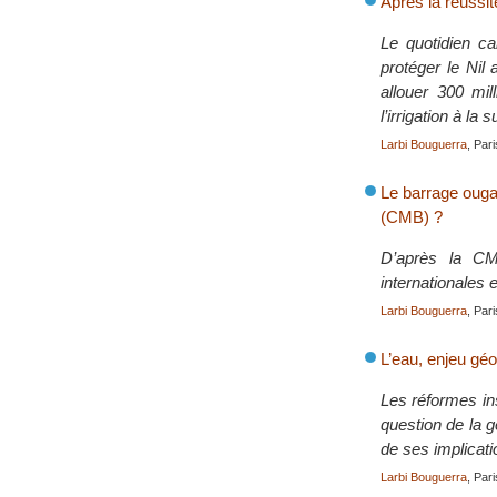
Après la réussit
Le quotidien c
protéger le Nil 
allouer 300 mil
l’irrigation à la 
Larbi Bouguerra
, Par
Le barrage ouga
(CMB) ?
D’après la CM
internationales 
Larbi Bouguerra
, Par
L’eau, enjeu géo
Les réformes ins
question de la g
de ses implicati
Larbi Bouguerra
, Par