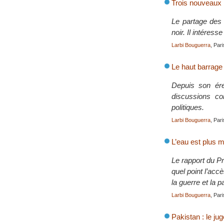
Trois nouveaux 
Le partage des 
noir. Il intéres
Larbi Bouguerra
, Par
Le haut barrage
Depuis son ére
discussions co
politiques.
Larbi Bouguerra
, Par
L’eau est plus m
Le rapport du 
quel point l’ac
la guerre et la p
Larbi Bouguerra
, Par
Pakistan : le ju