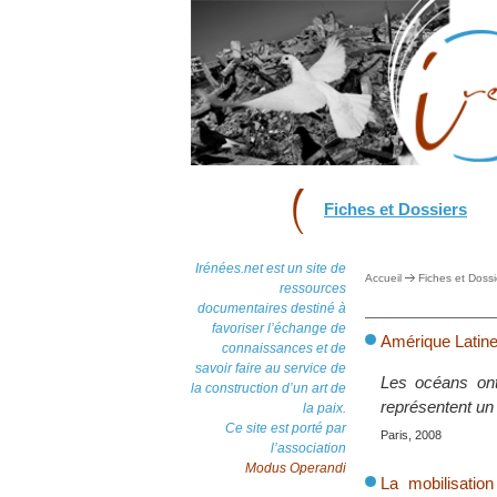
Fiches et Dossiers
Irénées.net est un site de
Accueil
Fiches et Dossi
ressources
documentaires destiné à
favoriser l’échange de
Amérique Latine 
connaissances et de
savoir faire au service de
Les océans ont
la construction d’un art de
représentent un
la paix.
Ce site est porté par
Paris, 2008
l’association
Modus Operandi
La mobilisatio