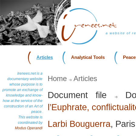
a website of r
Articles
Analytical Tools
Peace
Irenees.net is a
Home
Articles
documentary website
whose purpose is to
promote an exchange of
Document file
Do
knowledge and know-
how at the service of the
l’Euphrate, conflictualit
construction of an Art of
peace.
This website is
Larbi Bouguerra
, Pari
coordinated by
Modus Operandi