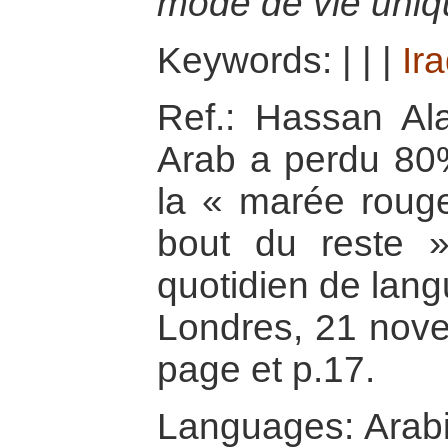
mode de vie uniq
Keywords:
|
|
|
Ir
Ref.: Hassan Al
Arab a perdu 80
la « marée rouge
bout du reste »
quotidien de lang
Londres, 21 nov
page et p.17.
Languages: Arab