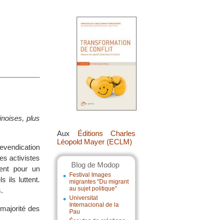
inoises, plus
Aux
Éditions Charles
Léopold Mayer (ECLM)
vendication
es activistes
Blog de Modop
ent pour un
Festival Images
 ils luttent.
migrantes "Du migrant
au sujet politique"
.
Universitat
Internacional de la
 majorité des
Pau