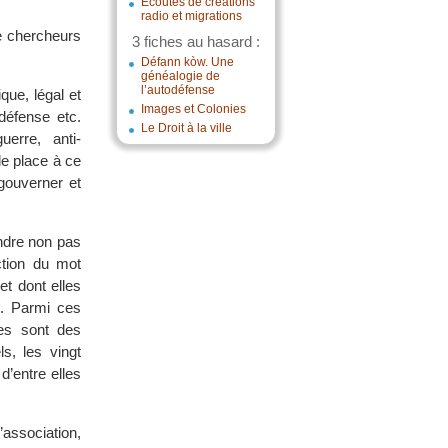
Écoutes de créations
radio et migrations
e chercheurs
3 fiches au hasard :
Défann kòw. Une
généalogie de
l’autodéfense
que, légal et
Images et Colonies
 défense etc.
Le Droit à la ville
erre, anti-
 de place à ce
 gouverner et
ndre non pas
ction du mot
et dont elles
s. Parmi ces
es sont des
s, les vingt
 d’entre elles
’association,