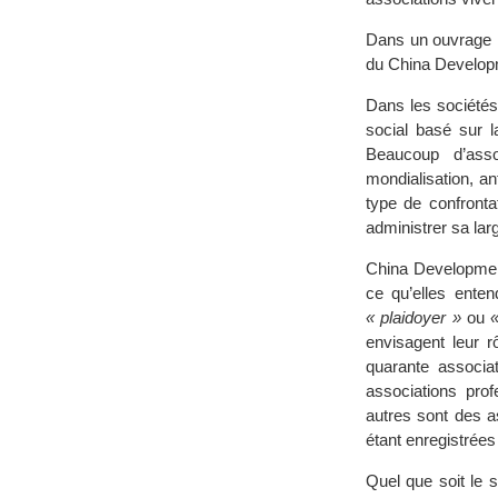
Dans un ouvrage
du China Developm
Dans les sociétés
social basé sur l
Beaucoup d’asso
mondialisation, ant
type de confrontat
administrer sa lar
China Development
ce qu’elles ente
« plaidoyer »
ou
envisagent leur 
quarante associ
associations prof
autres sont des 
étant enregistrées 
Quel que soit le s