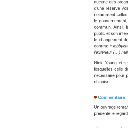
aucune des organis
d’une réserve voi
notamment celles 
le gouvernement,
commun. Ainsi, l
public et son inté
le changement de 
comme
« lobbyis
l’extérieur (…) mil
Nick Young et s
lesquelles celle 
nécessaire pour p
chinoise.
Commentaire
Un ouvrage remarq
présente le regard