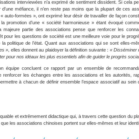
ations interviewées n’a exprimé de sentiment dissident. Si cela peut
r d’une méfiance, il n’en reste pas moins que la plupart de ces ass
« auto-formées », ont exprimé leur désir de travailler de façon cons
 la promotion d’une « société harmonieuse » étant évoqué comme
a majeure partie des associations pense que renforcer les conn
rêt pour les questions de société est une meilleure voie pour le progr
la politique de l’état. Quant aux associations qui se sont elles-mê
tes »
, elles donnent au plaidoyer la définition suivante :
« Disséminer 
iter pour nos idéaux les plus essentiels afin de guider le progrès social
on équipe concluent ce rapport par un ensemble de recommanda
de renforcer les échanges entre les associations et les autorités, 
ermettre à chacun de définir ensemble l’espace associatif au sein d
uable et extrêmement didactique qui, à travers cette question du pl
 que les associations chinoises portent sur elles-mêmes et leur identi