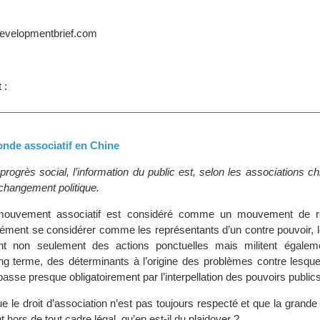
developmentbrief.com
 :
onde associatif en Chine
rogrès social, l’information du public est, selon les associations ch
 changement politique.
 mouvement associatif est considéré comme un mouvement de re
cément se considérer comme les représentants d’un contre pouvoir, l
nt non seulement des actions ponctuelles mais militent égalem
g terme, des déterminants à l’origine des problèmes contre lesquels
passe presque obligatoirement par l’interpellation des pouvoirs publics
e le droit d’association n’est pas toujours respecté et que la grande
 hors de tout cadre légal, qu’en est-il du plaidoyer ?