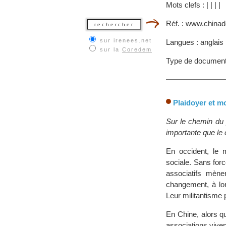
Mots clefs :
|
|
|
|
Réf. : www.china
sur irenees.net
Langues : anglais
sur la
Coredem
Type de document
Plaidoyer et m
Sur le chemin du p
importante que le
En occident, le
sociale. Sans for
associatifs mène
changement, à lon
Leur militantisme 
En Chine, alors qu
associations vivent