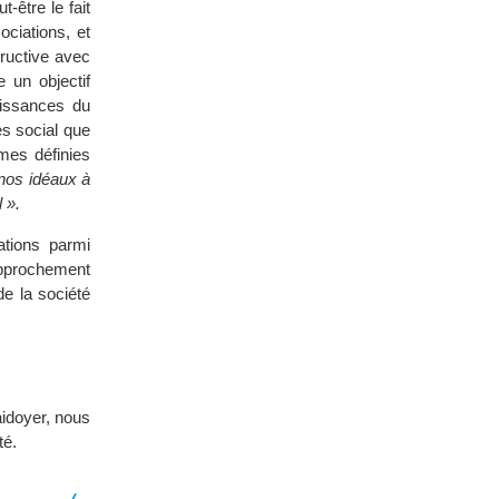
-être le fait
ociations, et
tructive avec
 un objectif
aissances du
ès social que
mes définies
nos idéaux à
 ».
tions parmi
rapprochement
e la société
aidoyer, nous
té.