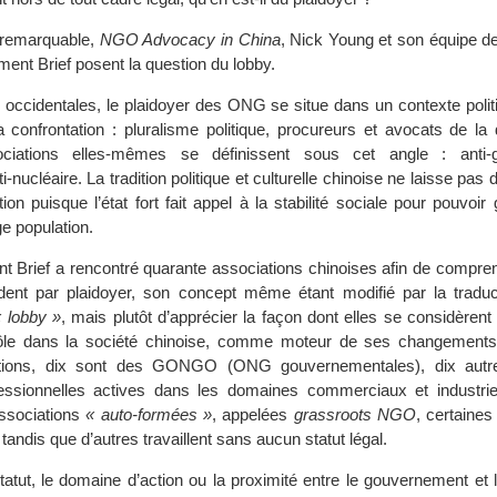
 remarquable,
NGO Advocacy in China
, Nick Young et son équipe d
ent Brief posent la question du lobby.
 occidentales, le plaidoyer des ONG se situe dans un contexte politi
a confrontation : pluralisme politique, procureurs et avocats de la
ciations elles-mêmes se définissent sous cet angle : anti-gu
i-nucléaire. La tradition politique et culturelle chinoise ne laisse pas
ion puisque l’état fort fait appel à la stabilité sociale pour pouvoir
ge population.
 Brief a rencontré quarante associations chinoises afin de compre
ndent par plaidoyer, son concept même étant modifié par la tradu
« lobby »
, mais plutôt d’apprécier la façon dont elles se considèrent 
rôle dans la société chinoise, comme moteur de ses changement
ations, dix sont des GONGO (ONG gouvernementales), dix autr
essionnelles actives dans les domaines commerciaux et industriel
associations
« auto-formées »
, appelées
grassroots NGO
, certaines
tandis que d’autres travaillent sans aucun statut légal.
tatut, le domaine d’action ou la proximité entre le gouvernement et l