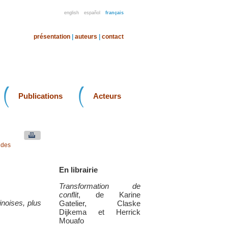
english
español
français
présentation
|
auteurs
|
contact
Publications
Acteurs
 des
En librairie
Transformation de
conflit
, de Karine
inoises, plus
Gatelier, Claske
Dijkema et Herrick
Mouafo