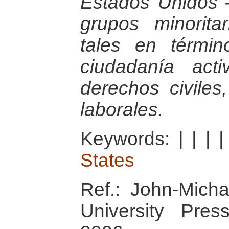
Estados Unidos 
grupos minorita
tales en términ
ciudadanía act
derechos civiles,
laborales.
Keywords:
|
|
|
States
Ref.: John-Mich
University Pre