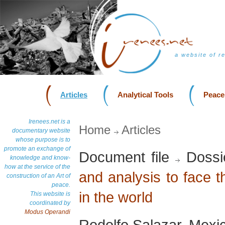
a website of r
Articles
Analytical Tools
Peace
Irenees.net is a
Home
Articles
documentary website
whose purpose is to
promote an exchange of
Document file
Dossi
knowledge and know-
how at the service of the
and analysis to face 
construction of an Art of
peace.
in the world
This website is
coordinated by
Modus Operandi
Rodolfo Salazar, Mexi