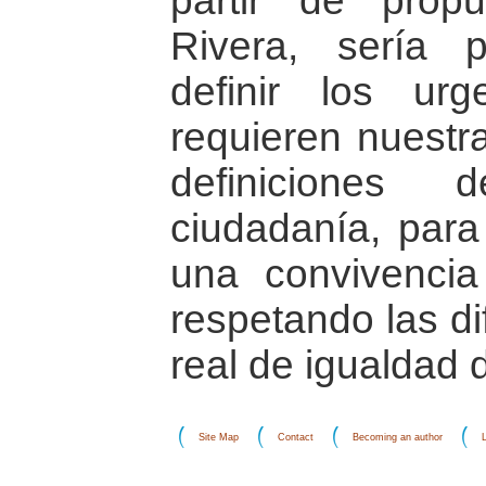
partir de pro
Rivera, sería 
definir los ur
requieren nuestr
definiciones
ciudadanía, para
una convivenci
respetando las di
real de igualdad 
Site Map
Contact
Becoming an author