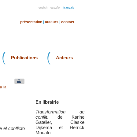
english
español
français
présentation
|
auteurs
|
contact
Publications
Acteurs
a la
En librairie
Transformation de
conflit
, de Karine
Gatelier, Claske
Dijkema et Herrick
el conflicto
Mouafo