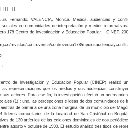
|
|
|
|
|
|
|
|
uis Fernando. VALENCIA, Mónica. Medios, audiencias y confli
 sociales en comunidades de interpretación y medios informativos
ero 178 Centro de Investigación y Educación Popular – CINEP. 20
nsultar e
org.co/revistas/controversia/controversia178/mediosaudienciayconflic
ol
 :
entro de Investigación y Educación Popular (CINEP) realizó un
e las representaciones que los medios y sus audiencias construye
y sus actores. Para ese fin, la investigación efectuó un acercamient
iales (1) : uno, las percepciones e ideas de dos comunidades de in
aestras de primaria de una zona marginal de un municipio del Magd
4 líderes comunitarios de la localidad de San Cristóbal en Bogotá)
ivos de 130 artículos de las ediciones dominicales de dos periódico
 entre agosto y octubre de 1999. El estudio analizó tres tipos de rep