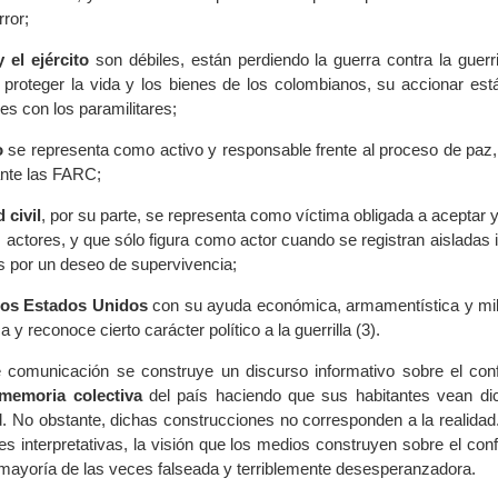
rror;
y el ejército
son débiles, están perdiendo la guerra contra la guerr
proteger la vida y los bienes de los colombianos, su accionar est
es con los paramilitares;
o
se representa como activo y responsable frente al proceso de paz, 
ante las FARC;
 civil
, por su parte, se representa como víctima obligada a aceptar 
 actores, y que sólo figura como actor cuando se registran aisladas i
 por un deseo de supervivencia;
los Estados Unidos
con su ayuda económica, armamentística y mili
ca y reconoce cierto carácter político a la guerrilla (3).
 comunicación se construye un discurso informativo sobre el conf
memoria colectiva
del país haciendo que sus habitantes vean di
. No obstante, dichas construcciones no corresponden a la realidad.
s interpretativas, la visión que los medios construyen sobre el con
a mayoría de las veces falseada y terriblemente desesperanzadora.