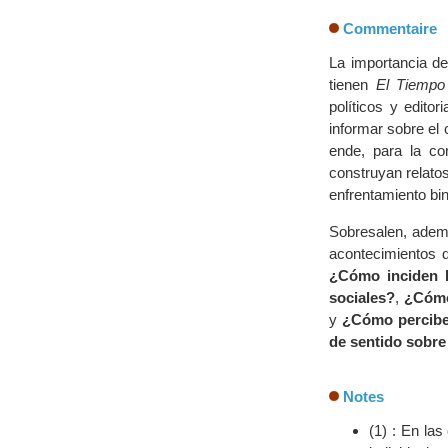
Commentaire
La importancia del
tienen
El Tiempo
políticos y edito
informar sobre el 
ende, para la co
construyan relatos
enfrentamiento bin
Sobresalen, ademá
acontecimientos d
¿Cómo inciden l
sociales?
,
¿Cómo
y
¿Cómo perciben
de sentido sobre
Notes
(1) : En las