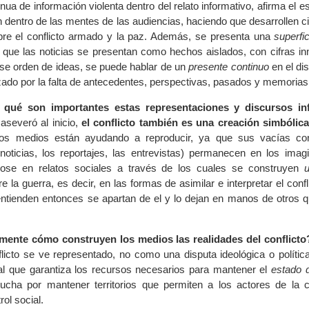
inua de información violenta dentro del relato informativo, afirma el e
 dentro de las mentes de las audiencias, haciendo que desarrollen ci
bre el conflicto armado y la paz. Además, se presenta una
superfic
a que las noticias se presentan como hechos aislados, con cifras i
ese orden de ideas, se puede hablar de un
presente continuo
en el di
zado por la falta de antecedentes, perspectivas, pasados y memorias
 qué son importantes estas representaciones y discursos in
severó al inicio,
el conflicto también es una creación simbólica
los medios están ayudando a reproducir, ya que sus vacías con
 noticias, los reportajes, las entrevistas) permanecen en los imagi
ndose en relatos sociales a través de los cuales se construyen
e la guerra, es decir, en las formas de asimilar e interpretar el confli
entienden entonces se apartan de el y lo dejan en manos de otros 
mente cómo construyen los medios las realidades del conflicto
nflicto se ve representado, no como una disputa ideológica o políti
rial que garantiza los recursos necesarios para mantener el
estado 
lucha por mantener territorios que permiten a los actores de la c
rol social.