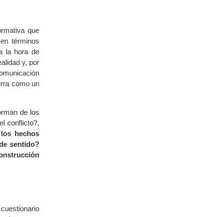
formativa que
 en términos
 a la hora de
alidad y, por
comunicación
uerra como un
orman de los
 conflicto?,
 los hechos
de sentido?
onstrucción
 cuestionario