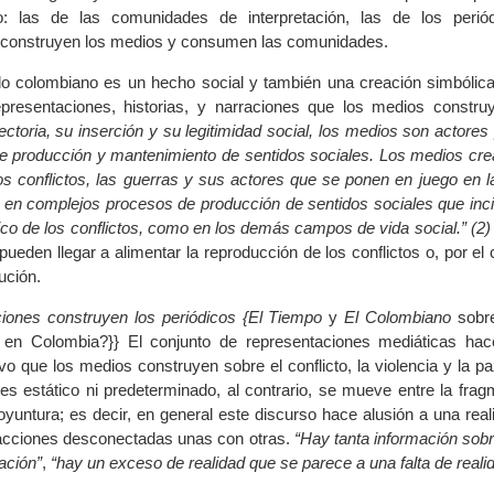
to: las de las comunidades de interpretación, las de los perió
 construyen los medios y consumen las comunidades.
do colombiano es un hecho social y también una creación simbólica; 
presentaciones, historias, y narraciones que los medios constr
ectoria, su inserción y su legitimidad social, los medios son actores 
e producción y mantenimiento de sentidos sociales. Los medios cre
os conflictos, las guerras y sus actores que se ponen en juego en l
ar en complejos procesos de producción de sentidos sociales que inc
tico de los conflictos, como en los demás campos de vida social.” (2)
ueden llegar a alimentar la reproducción de los conflictos o, por el c
ución.
iones construyen los periódicos {El Tiempo
y
El Colombiano
sobre
en Colombia?}} El conjunto de representaciones mediáticas hac
vo que los medios construyen sobre el conflicto, la violencia y la pa
es estático ni predeterminado, al contrario, se mueve entre la frag
oyuntura; es decir, en general este discurso hace alusión a una real
acciones desconectadas unas con otras.
“Hay tanta información sobre
ación”
,
“hay un exceso de realidad que se parece a una falta de reali