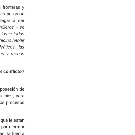
 fronteras y
 es peligroso
legar a ser
rilleros – se
 los estados
vecino hablar
váticos, las
ares y menos
l conflicto?
 posesión de
icipios, para
los procesos
 que le están
s para formar
as, la fuerza