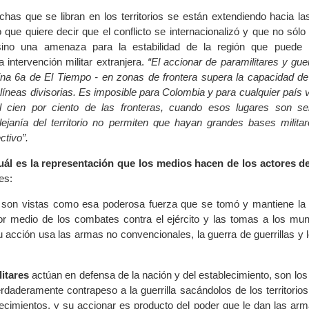
has que se libran en los territorios se están extendiendo hacia las
 que quiere decir que el conflicto se internacionalizó y que no sólo
sino una amenaza para la estabilidad de la región que puede l
 intervención militar extranjera.
“El accionar de paramilitares y guer
ina 6a de El Tiempo - en zonas de frontera supera la capacidad de
líneas divisorias. Es imposible para Colombia y para cualquier país 
l cien por ciento de las fronteras, cuando esos lugares son sel
lejanía del territorio no permiten que hayan grandes bases milit
ctivo”.
uál es la representación que los medios hacen de los actores de
es:
 son vistas como esa poderosa fuerza que se tomó y mantiene la
 por medio de los combates contra el ejército y las tomas a los mun
 acción usa las armas no convencionales, la guerra de guerrillas y 
itares
actúan en defensa de la nación y del establecimiento, son los
rdaderamente contrapeso a la guerrilla sacándolos de los territorio
lecimientos, y su accionar es producto del poder que le dan las arm