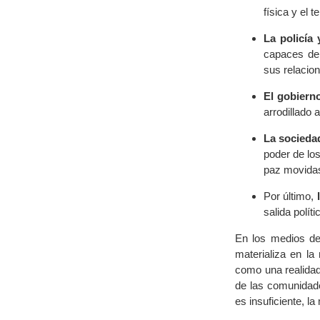
física y el te
La policía 
capaces de 
sus relacion
El gobiern
arrodillado 
La sociedad
poder de los
paz movidas
Por último,
salida políti
En los medios de
materializa en la
como una realidad
de las comunidade
es insuficiente, l