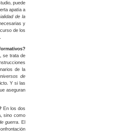
studio, puede
erta apatía a
ialidad de la
nnecesarias y
scurso de los
.
formativos?
, se trata de
strucciones
narios de la
universos de
cto. Y si las
que aseguran
?
En los dos
ca, sino como
de guerra
. El
onfrontación