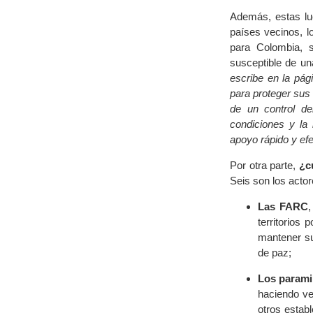
Además, estas luc
países vecinos, lo
para Colombia, 
susceptible de una
escribe en la pág
para proteger sus 
de un control de
condiciones y la 
apoyo rápido y efe
Por otra parte,
¿c
Seis son los actor
Las FARC
,
territorios
mantener su
de paz;
Los paramil
haciendo ve
otros estab