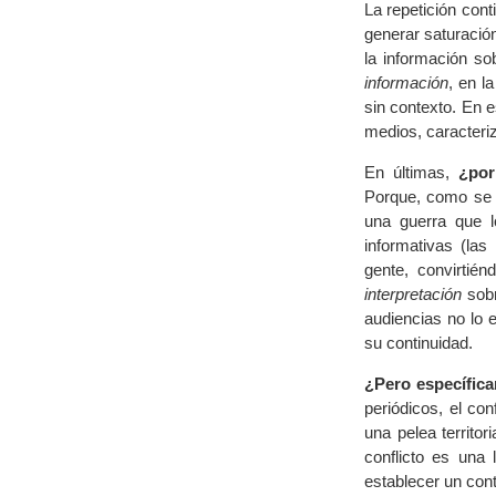
La repetición cont
generar saturación
la información so
información
, en l
sin contexto. En 
medios, caracteri
En últimas,
¿por
Porque, como se a
una guerra que 
informativas (las
gente, convirtié
interpretación
sobr
audiencias no lo 
su continuidad.
¿Pero específica
periódicos, el co
una pelea territo
conflicto es una 
establecer un cont