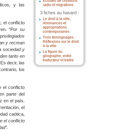
Écoutes de créations
dicos, y las
radio et migrations
3 fiches au hasard :
Le droit à la ville,
el conflicto
résonances et
appropriations
uyen.
“Por su
contemporaines
privilegiados
Trois témoignages -
Réflexions sur le droit
an y recrean
à la ville
a sociedad y
La figure du
iden tanto en
géographe, entre
traducteur et traitre
Es decir, las
ontrario, los
 el conflicto
en parte del
z en el país.
mentación, el
idad caótica,
 el conflicto
dad”.