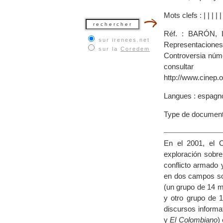
Mots clefs :
|
|
|
|
Réf. : BARÓN, L
sur irenees.net
Representaciones
sur la
Coredem
Controversia núm
co
http://www.cinep.
Langues : espagn
Type de document
En el 2001, el C
exploración sobr
conflicto armado 
en dos campos soc
(un grupo de 14 m
y otro grupo de 1
discursos informat
y
El Colombiano
)