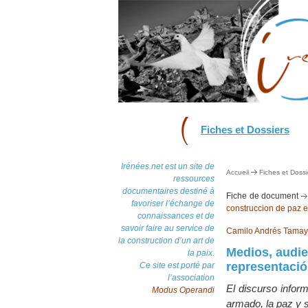
Fiches et Dossiers
Irénées.net est un site de
Accueil
Fiches et Dossi
ressources
documentaires destiné à
Fiche de document
favoriser l’échange de
construccion de paz 
connaissances et de
savoir faire au service de
Camilo Andrés Tama
la construction d’un art de
Medios, audie
la paix.
representació
Ce site est porté par
l’association
El discurso infor
Modus Operandi
armado, la paz y s