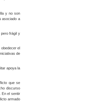
illa y no son
á asociado a
pero frágil y
y obedecer el
niciativas de
tar apoya la
licto que se
cho discurso
 En el sentir
flicto armado