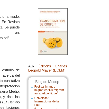
cto armado.
. En Revista
01. Se puede
n:
to.pdf
Aux
Éditions Charles
 estudio de
Léopold Mayer (ECLM)
n acerca del
o cualitativo
Blog de Modop
terpretación
Festival Images
migrantes "Du migrant
alena Medio,
au sujet politique"
, y dos, los
Universitat
Internacional de la
s (
El Tiempo
Pau
resentaciones