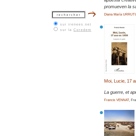
promueven la san
Diana María URRU
sur irenees.net
sur la
Coredem
Moi, Lucie, 17 
La guerre, et ap
Francis VENNAT
, Fr