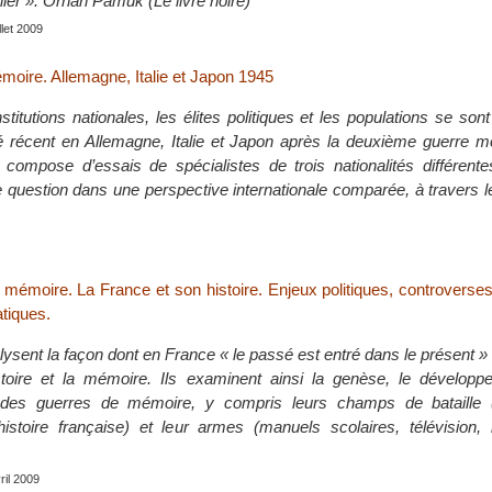
ier ». Orhan Pamuk (Le livre noire)
illet 2009
moire. Allemagne, Italie et Japon 1945
itutions nationales, les élites politiques et les populations se son
 récent en Allemagne, Italie et Japon après la deuxième guerre m
compose d’essais de spécialistes de trois nationalités différent
e question dans une perspective internationale comparée, à travers 
mémoire. La France et son histoire. Enjeux politiques, controverses
atiques.
ysent la façon dont en France « le passé est entré dans le présent » 
stoire et la mémoire. Ils examinent ainsi la genèse, le développ
des guerres de mémoire, y compris leurs champs de bataille 
histoire française) et leur armes (manuels scolaires, télévision
vril 2009