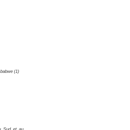
imbabwe (1)
du Sud et au