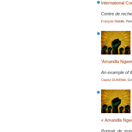
International Co
Centre de recher
François Mabille
, Par
‘Amandla Ngweth
An example of t
Claske DIJKEMA
, G
« Amandla Ngwet
Portrait de tr