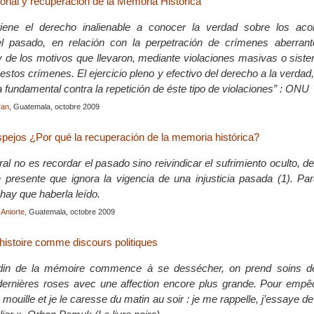
ional y recuperación de la Memoria Histórica
iene el derecho inalienable a conocer la verdad sobre los aco
l pasado, en relación con la perpetración de crímenes aberran
y de los motivos que llevaron, mediante violaciones masivas o siste
estos crímenes. El ejercicio pleno y efectivo del derecho a la verdad
 fundamental contra la repetición de éste tipo de violaciones” : ONU
ran
, Guatemala, octobre 2009
spejos ¿Por qué la recuperación de la memoria histórica?
l no es recordar el pasado sino reivindicar el sufrimiento oculto, d
 presente que ignora la vigencia de una injusticia pasada (1). Pa
hay que haberla leído.
Aniorte
, Guatemala, octobre 2009
’histoire comme discours politiques
din de la mémoire commence à se dessécher, on prend soins de
dernières roses avec une affection encore plus grande. Pour empêc
es mouille et je le caresse du matin au soir : je me rappelle, j’essaye 