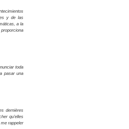
ntecimientos
tes y de las
máticas, a la
, proporciona
enunciar toda
ra pasar una
s dernières
her qu’elles
de me rappeler