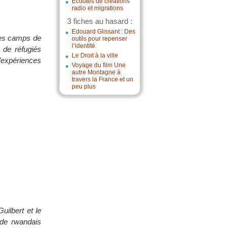
Écoutes de créations
radio et migrations
3 fiches au hasard :
Edouard Glissant : Des
 des camps de
outils pour repenser
l’identité
 de réfugiés
Le Droit à la ville
expériences
Voyage du film Une
autre Montagne à
travers la France et un
peu plus
uilbert et le
ide rwandais