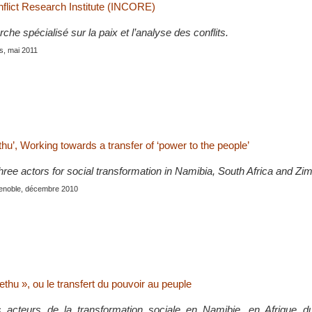
nflict Research Institute (INCORE)
che spécialisé sur la paix et l’analyse des conflits.
is, mai 2011
u’, Working towards a transfer of ‘power to the people’
hree actors for social transformation in Namibia, South Africa and Z
renoble, décembre 2010
hu », ou le transfert du pouvoir au peuple
ois acteurs de la transformation sociale en Namibie, en Afrique 