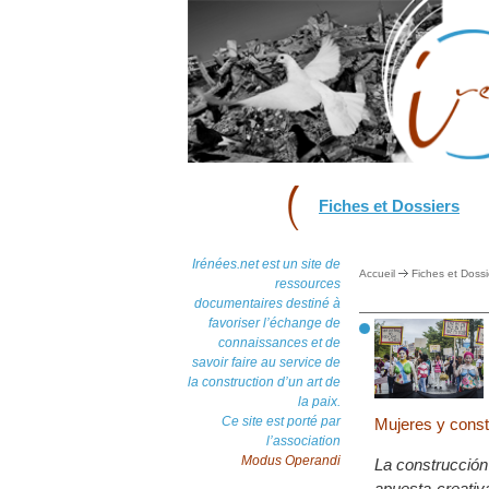
Fiches et Dossiers
Irénées.net est un site de
Accueil
Fiches et Dossi
ressources
documentaires destiné à
favoriser l’échange de
connaissances et de
savoir faire au service de
la construction d’un art de
la paix.
Ce site est porté par
Mujeres y const
l’association
Modus Operandi
La construcción
apuesta creativ