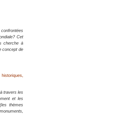
t confrontées
ondiale? Cet
es cherche à
le concept de
 historiques,
à travers les
ement et les
(les thèmes
, monuments,