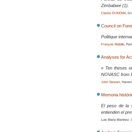
Zimbabwe (1).
Claske DIJKEMA
, G
Council on Fore
Politique intern
François Mabille
, Par
Analyses for Ac
« Ten theses on
NOVASC from H
John Stewart
, Harare
Memoria históri
El peso de la 
entienden el pr
Luis Mario Martinez,