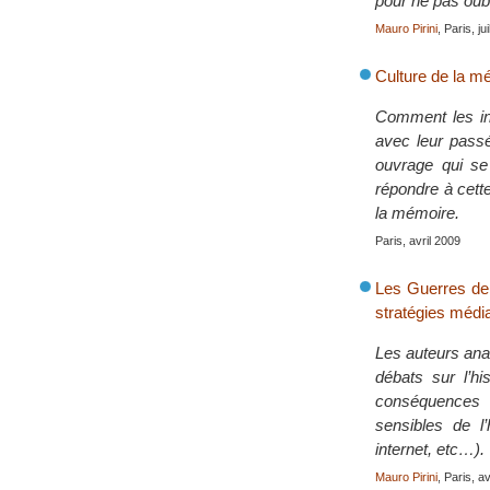
pour ne pas oubl
Mauro Pirini
, Paris, ju
Culture de la mé
Comment les inst
avec leur passé
ouvrage qui se 
répondre à cett
la mémoire.
Paris, avril 2009
Les Guerres de 
stratégies médi
Les auteurs anal
débats sur l’hi
conséquences 
sensibles de l’
internet, etc…).
Mauro Pirini
, Paris, a