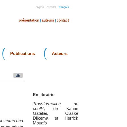
english
español
français
présentation
|
auteurs
|
contact
Publications
Acteurs
En librairie
Transformation de
conflit
, de Karine
Gatelier, Claske
Dijkema et Herrick
ido como una
Mouafo
que en efecto