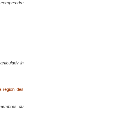
e comprendre
rticularly in
a région des
 membres du