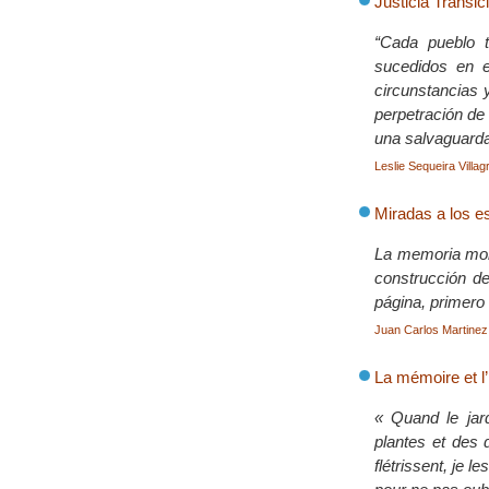
Justicia Transic
“Cada pueblo t
sucedidos en e
circunstancias 
perpetración de 
una salvaguarda
Leslie Sequeira Villag
Miradas a los e
La memoria mora
construcción de
página, primero 
Juan Carlos Martinez 
La mémoire et l
« Quand le jar
plantes et des 
flétrissent, je l