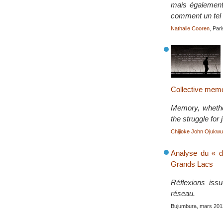
mais également 
comment un tel 
Nathalie Cooren
, Par
Collective memo
Memory, whether
the struggle for
Chijioke John Ojukwu
Analyse du « d
Grands Lacs
Réflexions iss
réseau.
Bujumbura, mars 201