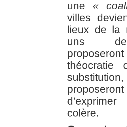
une
« coali
villes devie
lieux de la 
uns des 
proposero
théocratie
substituti
proposeront
d’exprime
colère.