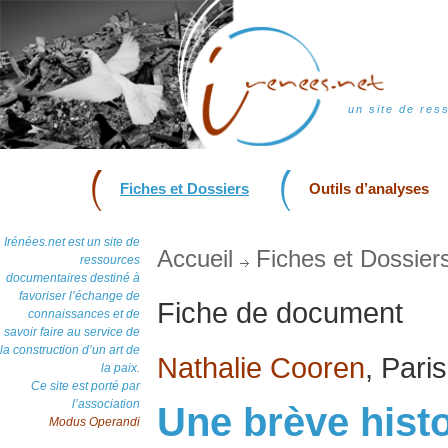
un site de res
Fiches et Dossiers
Outils d’analyses
Irénées.net est un site de
Accueil
Fiches et Dossier
ressources
documentaires destiné à
favoriser l’échange de
Fiche de document
connaissances et de
savoir faire au service de
la construction d’un art de
Nathalie Cooren
, Pari
la paix.
Ce site est porté par
l’association
Une brève histoi
Modus Operandi