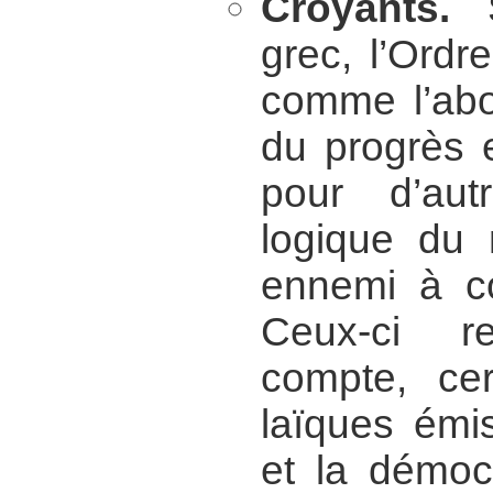
Croyants.
S
grec, l’Ord
comme l’abo
du progrès e
pour d’aut
logique du 
ennemi à co
Ceux-ci r
compte, cer
laïques émi
et la démoc