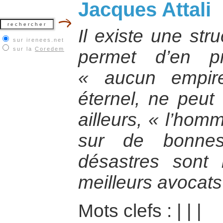
Jacques Attali
Il existe une stru
sur irenees.net
sur la
Coredem
permet d’en p
« aucun empire
éternel, ne peut 
ailleurs, « l’hom
sur de bonnes
désastres sont 
meilleurs avocat
Mots clefs :
|
|
|