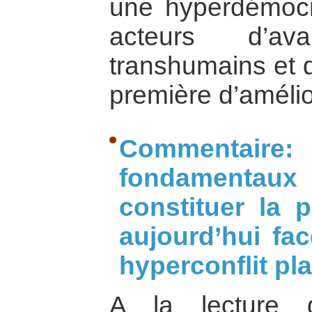
une hyperdémocr
acteurs d’av
transhumains et q
première d’amélio
Commentair
fondamenta
constituer la 
aujourd’hui fa
hyperconflit pl
A la lecture 