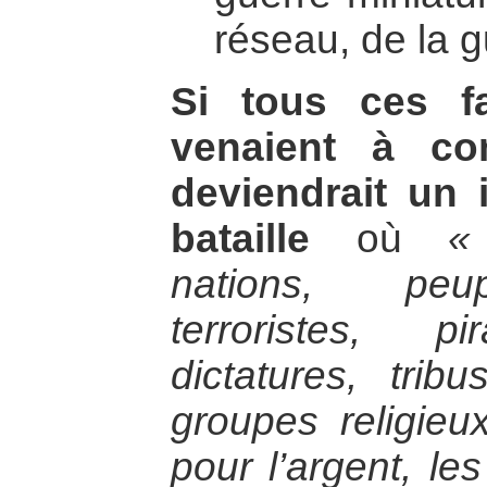
réseau, de la g
Si tous ces fa
venaient à co
deviendrait u
bataille
où
«
nations, peup
terroristes, pi
dictatures, trib
groupes religieu
pour l’argent, les