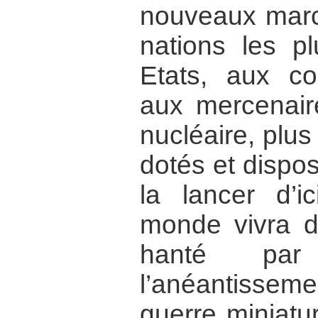
nouveaux marc
nations les pl
Etats, aux cor
aux mercenair
nucléaire, plu
dotés et dispo
la lancer d’i
monde vivra d
hanté pa
l’anéantissem
guerre miniatu