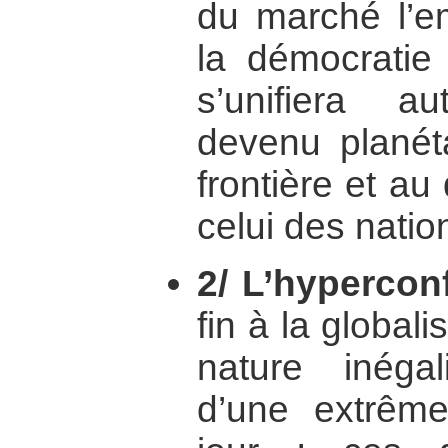
du marché l’em
la démocratie
s’unifiera 
devenu planéta
frontière et a
celui des natio
2/ L’hyperconfl
fin à la global
nature inégal
d’une extrême