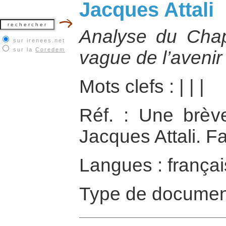
Jacques Attali
Analyse du Chap
sur irenees.net
sur la
Coredem
vague de l’avenir :
Mots clefs :
|
|
|
Réf. : Une brève 
Jacques Attali. F
Langues : françai
Type de documen