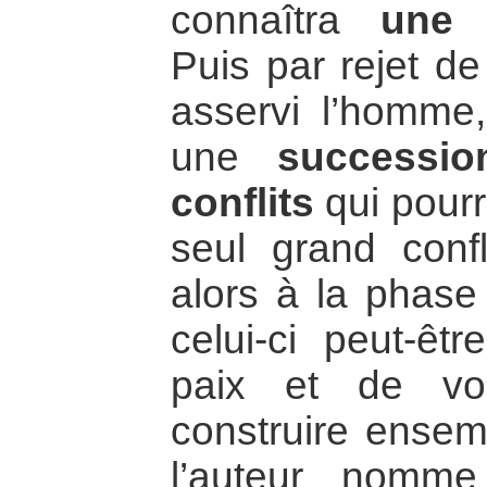
connaîtra
une 
Puis par rejet d
asservi l’homme
une
successio
conflits
qui pourr
seul grand confl
alors à la phas
celui-ci peut-êt
paix et de vo
construire ensemb
l’auteur nom