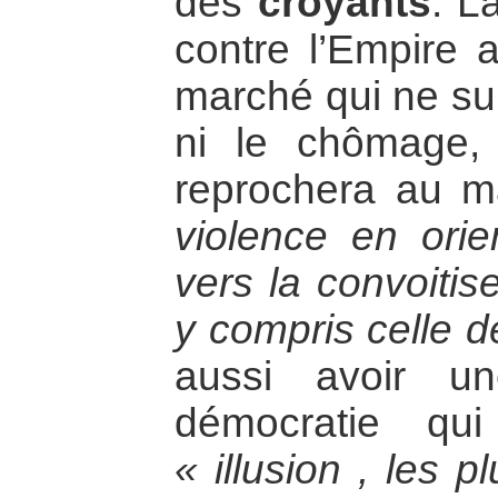
des
croyants
. L
contre l’Empire a
marché qui ne sup
ni le chômage, n
reprochera au 
violence en orie
vers la convoitis
y compris celle 
aussi avoir u
démocratie qu
« illusion , les 