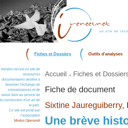
un site de res
Fiches et Dossiers
Outils d’analyses
Irénées.net est un site de
Accueil
Fiches et Dossier
ressources
documentaires destiné à
favoriser l’échange de
Fiche de document
connaissances et de
savoir faire au service de
la construction d’un art de
Sixtine Jaureguiberry
,
la paix.
Ce site est porté par
l’association
Une brève histoi
Modus Operandi