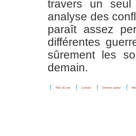
travers un seul
analyse des confl
paraît assez per
différentes guerr
sûrement les so
demain.
Plan du site
Contact
Devenir auteur
Men