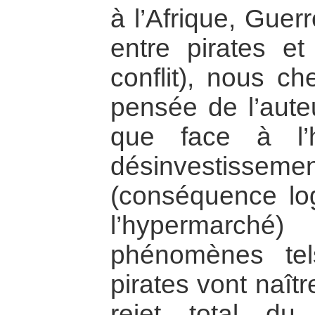
à l’Afrique, Guer
entre pirates et
conflit), nous ch
pensée de l’aute
que face à l’
désinvestiss
(conséquence lo
l’hypermarch
phénomènes te
pirates vont naîtr
rejet total d