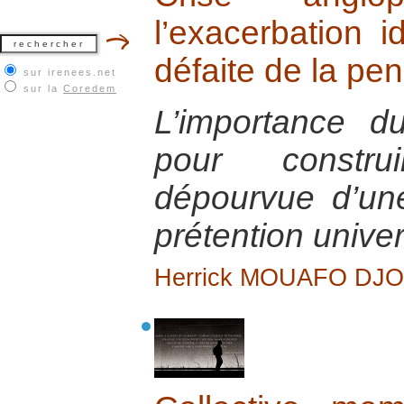
l’exacerbation i
défaite de la pe
sur irenees.net
sur la
Coredem
L’importance du
pour constr
dépourvue d’un
prétention univer
Herrick MOUAFO DJ