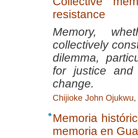
Collective me
resistance
Memory, wheth
collectively con
dilemma, particu
for justice and
change.
Chijioke John Ojukwu
,
Memoria históric
memoria en Gua