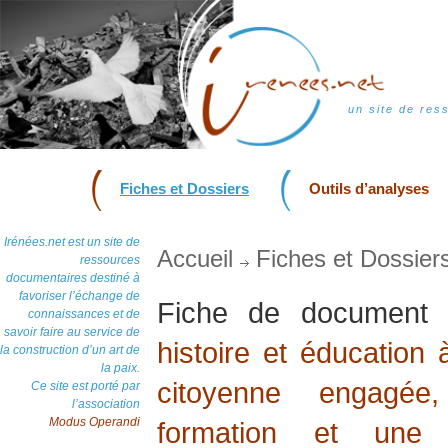
un site de res
Fiches et Dossiers
Outils d’analyses
Irénées.net est un site de
Accueil
Fiches et Dossier
ressources
documentaires destiné à
favoriser l’échange de
Fiche de document
connaissances et de
savoir faire au service de
histoire et éducation 
la construction d’un art de
la paix.
citoyenne engagée
Ce site est porté par
l’association
Modus Operandi
formation et une 