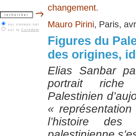
changement.
Mauro Pirini
, Paris, av
sur irenees.net
sur la
Coredem
Figures du Pale
des origines, i
Elias Sanbar p
portrait riche
Palestinien d’aujo
« représentatio
l’histoire des 
palestinienne s’e