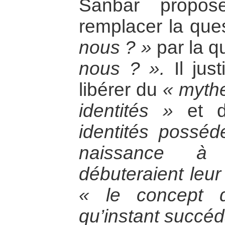
Sanbar propos
remplacer la que
nous ? »
par la q
nous ? ».
Il just
libérer du
« mythe
identités »
et 
identités posséd
naissance à p
débuteraient leur 
« le concept 
qu’instant succéd