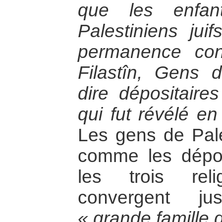
que les enfan
Palestiniens jui
permanence co
Filastîn, Gens d
dire dépositaire
qui fut révélé e
Les gens de Pale
comme les dépos
les trois reli
convergent ju
« grande famille d