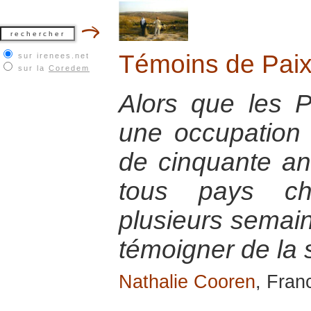
Témoins de Paix
sur irenees.net
sur la
Coredem
Alors que les P
une occupation 
de cinquante an
tous pays cho
plusieurs semain
témoigner de la s
Nathalie Cooren
, Fran