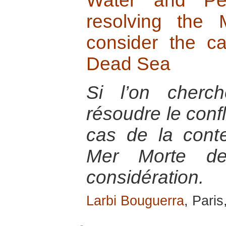
Water and Pe
resolving the M
consider the c
Dead Sea
Si l’on cherc
résoudre le confl
cas de la conte
Mer Morte dev
considération.
Larbi Bouguerra
, Pari