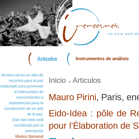
un sitio web d
Articulos
Instrumentos de análisis
Irenees.net es un sitio de
Inicio
Articulos
recursos para la paz
elaborado para promover
el intercambio de
Mauro Pirini
, Paris, e
conocimientos y
experiencias para la
construcción de un arte
Eido-Idea : pôle de 
de la paz.
Este sitio web está
pour l’Élaboration de S
coordinado por la
asociación
Modus Operandi