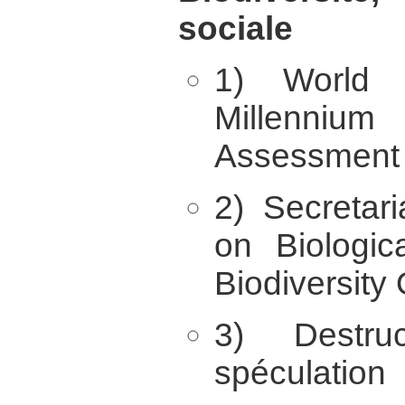
sociale
1) World R
Millenn
Assessment
2) Secretar
on Biologic
Biodiversity
3) Destruc
spéculation