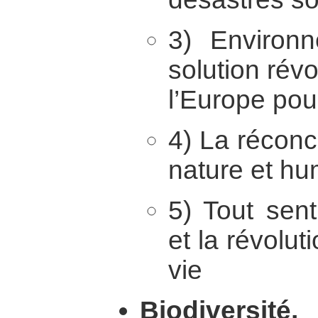
3) Environ
solution rév
l’Europe pour
4) La réconci
nature et hu
5) Tout sen
et la révolut
vie
Biodiversité,