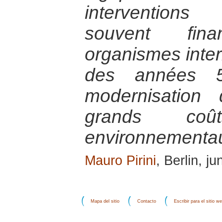
interventions
souvent fi
organismes intern
des années 
modernisation
grands coû
environnementa
Mauro Pirini
, Berlin, j
Mapa del sitio
Contacto
Escribir para el sitio w