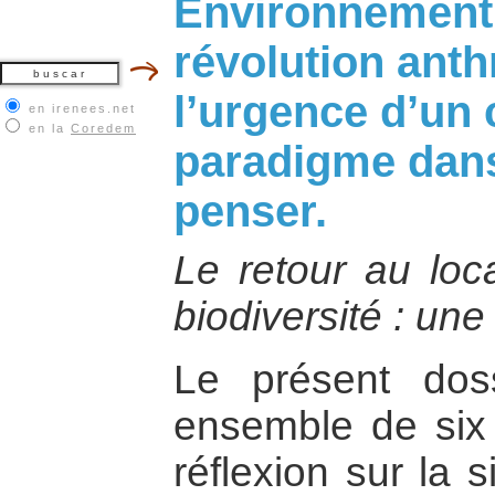
Environnement, 
révolution anth
l’urgence d’un
en irenees.net
en la
Coredem
paradigme dans
penser.
Le retour au loca
biodiversité : une 
Le présent doss
ensemble de six 
réflexion sur la s