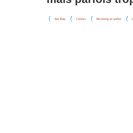
Site Map
Contact
Becoming an author