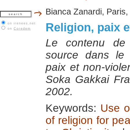
Bianca Zanardi, Paris
Religion, paix 
on irenees.net
on
Coredem
Le contenu de 
source dans le 
paix et non-viole
Soka Gakkai Fra
2002.
Keywords:
Use of
of religion for pe