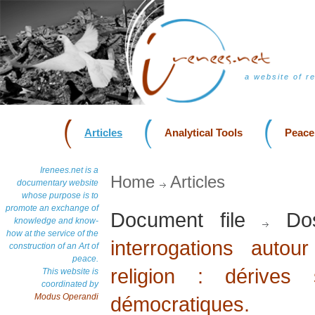
a website of r
Articles
Analytical Tools
Peace
Irenees.net is a
Home
Articles
documentary website
whose purpose is to
promote an exchange of
Document file
Dos
knowledge and know-
how at the service of the
interrogations auto
construction of an Art of
peace.
religion : dérives 
This website is
coordinated by
Modus Operandi
démocratiques.