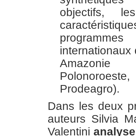
objectifs, l
caractéristiqu
programme
internationaux
Amazoni
Polonoroeste,
Prodeagro).
Dans les deux pr
auteurs Silvia M
Valentini
analyse