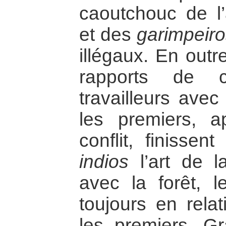
caoutchouc de l’
et des
garimpeir
illégaux. En outr
rapports de c
travailleurs ave
les premiers, 
conflit, finisse
indios
l’art de l
avec la forêt, 
toujours en relat
les premiers. Gr