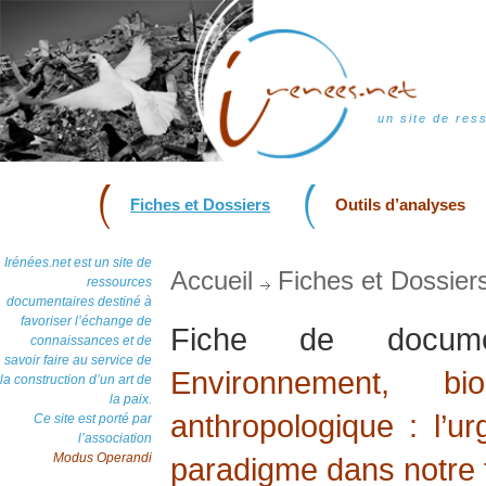
un site de res
Fiches et Dossiers
Outils d’analyses
Irénées.net est un site de
Accueil
Fiches et Dossier
ressources
documentaires destiné à
favoriser l’échange de
Fiche de docu
connaissances et de
savoir faire au service de
Environnement, bio
la construction d’un art de
la paix.
anthropologique : l’
Ce site est porté par
l’association
Modus Operandi
paradigme dans notre 