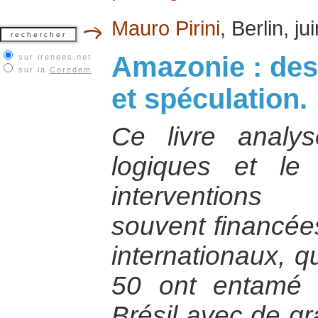
Mauro Pirini
, Berlin, j
Amazonie : dest
sur irenees.net
sur la
Coredem
et spéculation.
Ce livre analys
logiques et le
interventions
souvent financée
internationaux, q
50 ont entamé 
Brésil avec de gr