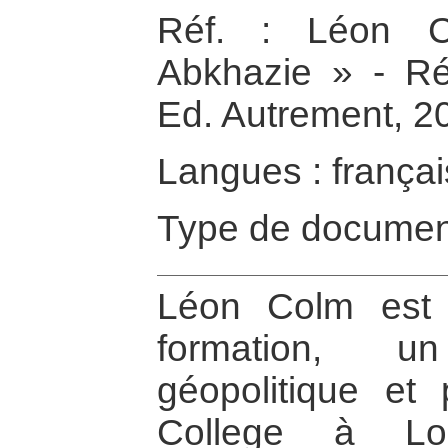
Réf. : Léon C
Abkhazie » - Réci
Ed. Autrement, 2
Langues : françai
Type de documen
Léon Colm est 
formation, u
géopolitique et
College à Lo