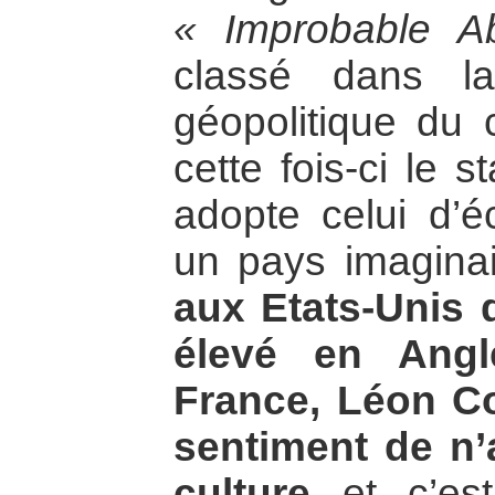
« Improbable A
classé dans la
géopolitique du c
cette fois-ci le s
adopte celui d’é
un pays imaginai
aux Etats-Unis d
élevé en Angle
France, Léon Co
sentiment de n’
culture
et c’est