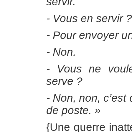
servir.
- Vous en servir 
- Pour envoyer une
- Non.
- Vous ne voul
serve ?
- Non, non, c’est
de poste. »
{Une guerre inat