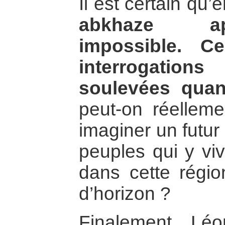
Il est certain qu’e
abkhaze a
impossible. Ce
interrogatio
soulevées quan
peut-on réellem
imaginer un futur
peuples qui y vi
dans cette régio
d’horizon ?
Finalement, Lé