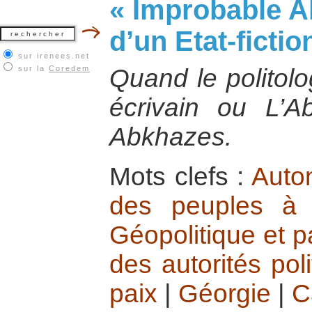
« Improbable Ab
d’un Etat-ficti
sur irenees.net
sur la
Coredem
Quand le politol
écrivain ou L’A
Abkhazes.
Mots clefs :
Auto
des peuples à l
Géopolitique et p
des autorités pol
paix
|
Géorgie
|
C