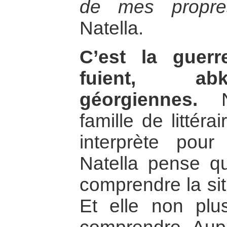
de mes propr
Natella.
C’est la guerr
fuient, a
géorgiennes.
Na
famille de littéra
interprète pour
Natella pense q
comprendre la si
Et elle non pl