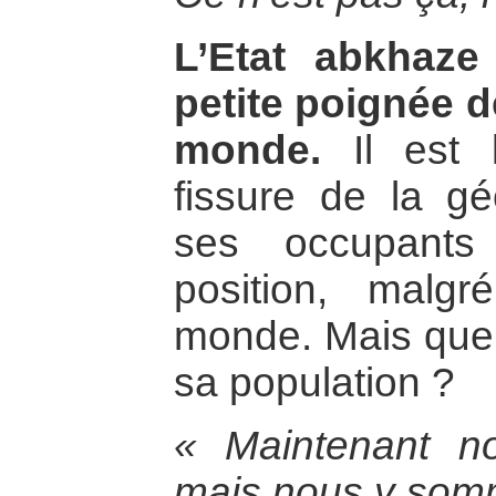
L’Etat abkhaz
petite poignée 
monde.
Il est 
fissure de la gé
ses occupants 
position, malg
monde. Mais quel 
sa population ?
« Maintenant n
mais nous y som