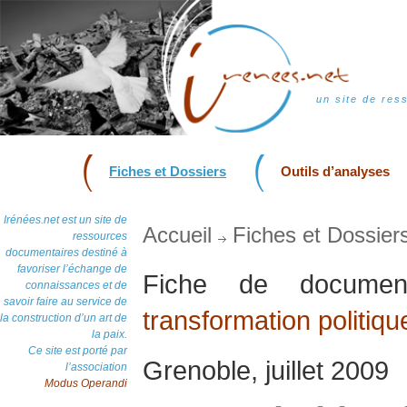
un site de res
Fiches et Dossiers
Outils d’analyses
Irénées.net est un site de
Accueil
Fiches et Dossier
ressources
documentaires destiné à
favoriser l’échange de
Fiche de docum
connaissances et de
savoir faire au service de
transformation politiqu
la construction d’un art de
la paix.
Ce site est porté par
Grenoble, juillet 2009
l’association
Modus Operandi