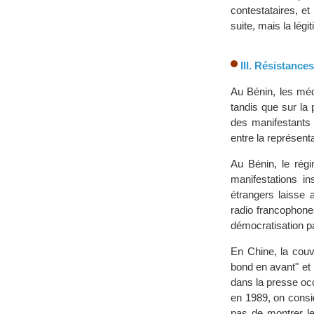
contestataires, et
suite, mais la légi
III. Résistanc
Au Bénin, les méd
tandis que sur la 
des manifestants
entre la représenta
Au Bénin, le rég
manifestations in
étrangers laisse 
radio francophone
démocratisation par
En Chine, la couv
bond en avant" et 
dans la presse oc
en 1989, on consi
pas de montrer le