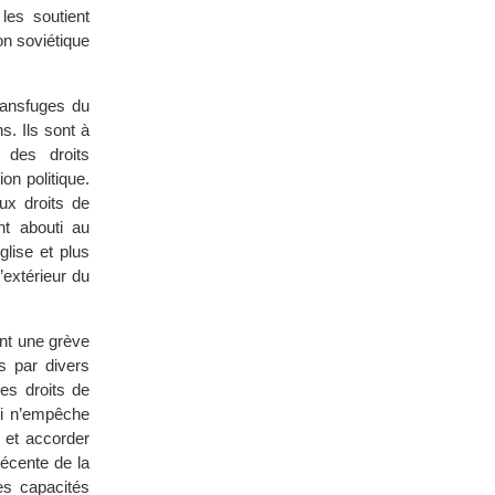
les soutient
on soviétique
ransfuges du
s. Ils sont à
 des droits
n politique.
ux droits de
nt abouti au
lise et plus
’extérieur du
nt une grève
s par divers
les droits de
ui n’empêche
 et accorder
récente de la
es capacités