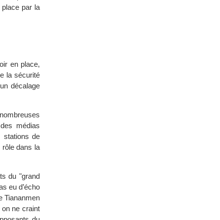
 place par la
ir en place,
e la sécurité
 un décalage
e nombreuses
n des médias
s stations de
 rôle dans la
ts du "grand
pas eu d’écho
de Tiananmen
 on ne craint
opposants du