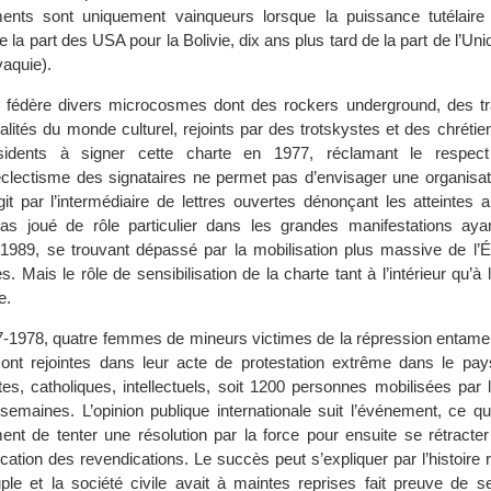
nts sont uniquement vainqueurs lorsque la puissance tutélaire 
la part des USA pour la Bolivie, dix ans plus tard de la part de l’Uni
vaquie).
 fédère divers microcosmes dont des rockers underground, des t
alités du monde culturel, rejoints par des trotskystes et des chrétien
issidents à signer cette charte en 1977, réclamant le respect
clectisme des signataires ne permet pas d’envisager une organisatio
t par l’intermédiaire de lettres ouvertes dénonçant les atteintes a
pas joué de rôle particulier dans les grandes manifestations aya
989, se trouvant dépassé par la mobilisation plus massive de l’Ég
. Mais le rôle de sensibilisation de la charte tant à l’intérieur qu’à l
e.
7-1978, quatre femmes de mineurs victimes de la répression entame
sont rejointes dans leur acte de protestation extrême dans le pay
tes, catholiques, intellectuels, soit 1200 personnes mobilisées par 
semaines. L’opinion publique internationale suit l’événement, ce q
nt de tenter une résolution par la force pour ensuite se rétracter
plication des revendications. Le succès peut s’expliquer par l’histoire 
uple et la société civile avait à maintes reprises fait preuve de s