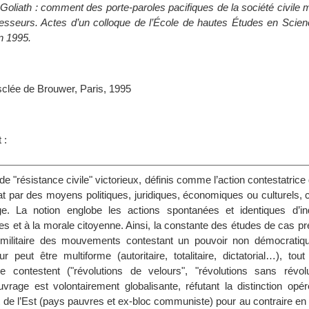
Goliath : comment des porte-paroles pacifiques de la société civile 
sseurs. Actes d’un colloque de l’École de hautes Études en Scien
n 1995.
sclée de Brouwer, Paris, 1995
s
 :
"résistance civile" victorieux, définis comme l’action contestatrice 
État par des moyens politiques, juridiques, économiques ou culturels, c
e. La notion englobe les actions spontanées et identiques d’in
es et à la morale citoyenne. Ainsi, la constante des études de cas p
 militaire des mouvements contestant un pouvoir non démocratiqu
r peut être multiforme (autoritaire, totalitaire, dictatorial…), to
e contestent ("révolutions de velours", "révolutions sans révolut
uvrage est volontairement globalisante, réfutant la distinction opé
 de l’Est (pays pauvres et ex-bloc communiste) pour au contraire en