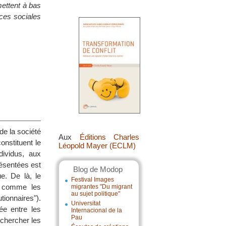
mettent à bas
ces sociales
de la société
Aux
Éditions Charles
onstituent le
Léopold Mayer (ECLM)
dividus, aux
résentées est
Blog de Modop
e. De là, le
Festival Images
ut comme les
migrantes "Du migrant
au sujet politique"
ionnaires").
Universitat
rée entre les
Internacional de la
Pau
 chercher les