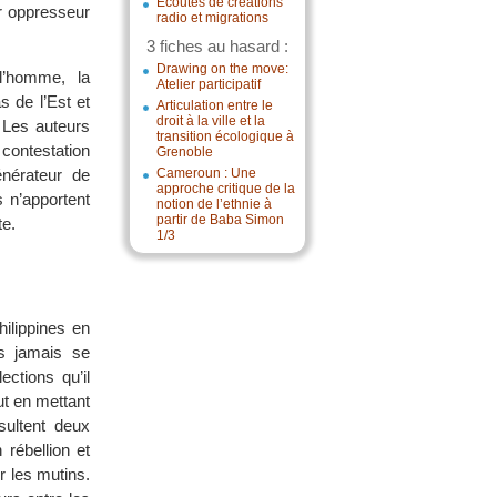
Écoutes de créations
r oppresseur
radio et migrations
3 fiches au hasard :
Drawing on the move:
l’homme, la
Atelier participatif
 de l’Est et
Articulation entre le
droit à la ville et la
 Les auteurs
transition écologique à
 contestation
Grenoble
nérateur de
Cameroun : Une
approche critique de la
s n’apportent
notion de l’ethnie à
partir de Baba Simon
te.
1/3
ilippines en
ns jamais se
ctions qu’il
ut en mettant
sultent deux
rébellion et
r les mutins.