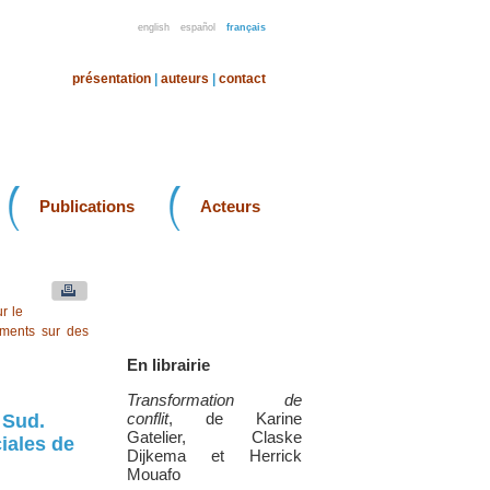
english
español
français
présentation
|
auteurs
|
contact
Publications
Acteurs
r le
uments sur des
En librairie
Transformation de
conflit
, de Karine
 Sud.
Gatelier, Claske
iales de
Dijkema et Herrick
Mouafo