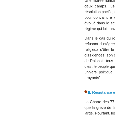
Une marée humaine
deux camps, jus
résolution pacifiq
pour convaincre l
évolué dans le sen
régime qui lui conv
Dans le cas du rôl
refusant d’intégr
religieux d’être 
dissidences, son s
de Polonais tous 
c’est le peuple qu
univers politiqu
croyants".
II. Résistance 
La Charte des 77 
que la grève de l
large. Pourtant, l