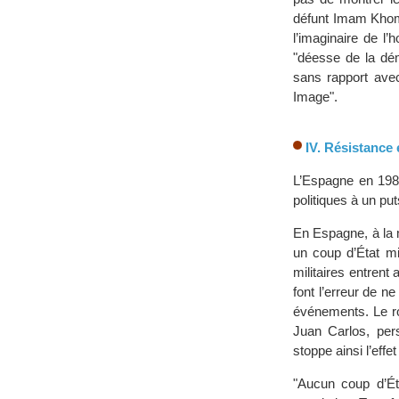
défunt Imam Khome
l’imaginaire de l’
"déesse de la dém
sans rapport avec
Image".
IV. Résistance e
L’Espagne en 198
politiques à un puts
En Espagne, à la m
un coup d’État mi
militaires entrent
font l’erreur de n
événements. Le roi
Juan Carlos, per
stoppe ainsi l’effe
"Aucun coup d’État