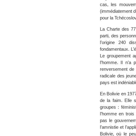
cas, les mouveme
(immédiatement de 
pour la Tchécoslo
La Charte des 77
parti, des personn
l’origine 240 d
fondamentaux. L’é
Le groupement agi
l’homme. Il n’a 
renversement de 1
radicale des jeunes
pays est indéniabl
En Bolivie en 197
de la faim. Elle 
groupes : féminis
l’homme en trois 
pas le gouverneme
l’amnistie et l’ap
Bolivie, où le pe