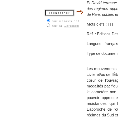
Et David terrasse 
des régimes oppre
de Paris publiés e
sur irenees.net
Mots clefs :
|
|
|
sur la
Coredem
Réf. : Editions De
Langues : françai
Type de document
Les mouvements de 
civile et/ou de l’
cœur de l’ouvrag
modalités pacifiqu
le caractère non
pouvoir oppresseu
résistances qui l
L’approche de l’o
régimes du Sud et