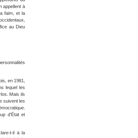
n appellent à
a faim, et la
occidentaux,
ifice au Dieu
ersonnalités
ois, en 1981,
s lequel les
los. Mais ils
e suivent les
démocratique.
up d’État et
are-t-il à la