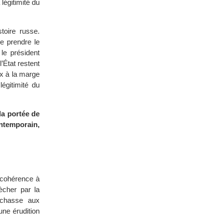
légitimité du
toire russe.
de prendre le
 le président
’État restent
ux à la marge
légitimité du
la portée de
ontemporain,
 cohérence à
ècher par la
 "chasse aux
une érudition