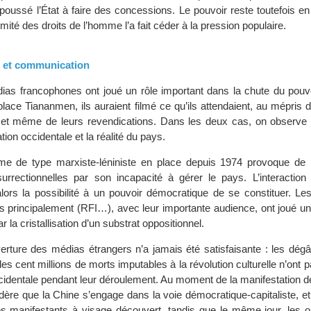
 poussé l’État à faire des concessions. Le pouvoir reste toutefois en
timité des droits de l’homme l’a fait céder à la pression populaire.
es et communication
ias francophones ont joué un rôle important dans la chute du pouvo
place Tiananmen, ils auraient filmé ce qu’ils attendaient, au mépris d
 et même de leurs revendications. Dans les deux cas, on observe
tion occidentale et la réalité du pays.
ime de type marxiste-léniniste en place depuis 1974 provoque d
surrectionnelles par son incapacité à gérer le pays. L’interactio
alors la possibilité à un pouvoir démocratique de se constituer. Le
s principalement (RFI…), avec leur importante audience, ont joué un
 la cristallisation d’un substrat oppositionnel.
erture des médias étrangers n’a jamais été satisfaisante : les dégâ
les cent millions de morts imputables à la révolution culturelle n’ont 
cidentale pendant leur déroulement. Au moment de la manifestation 
dère que la Chine s’engage dans la voie démocratique-capitaliste, et
s manifestants à visage découvert, tandis que le même jour, les 