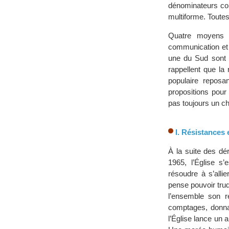
dénominateurs com
multiforme. Toutes
Quatre moyens de
communication et 
une du Sud sont p
rappellent que la 
populaire reposa
propositions pour 
pas toujours un ch
I. Résistances 
À la suite des dé
1965, l’Église s
résoudre à s’alli
pense pouvoir truq
l’ensemble son r
comptages, donnan
l’Église lance un 