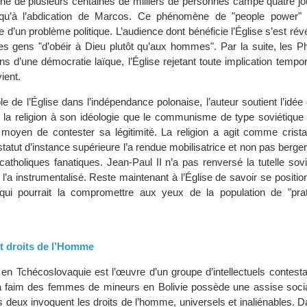
 de plusieurs centaines de milliers de personnes campe quatre jou
qu’à l’abdication de Marcos. Ce phénomène de "people power" 
ue d’un problème politique. L’audience dont bénéficie l’Église s’est rév
es gens "d’obéir à Dieu plutôt qu’aux hommes". Par la suite, les Ph
s d’une démocratie laïque, l’Église rejetant toute implication tempo
ient.
e de l’Église dans l’indépendance polonaise, l’auteur soutient l’idée
er la religion à son idéologie que le communisme de type soviétique
le moyen de contester sa légitimité. La religion a agit comme crista
tatut d’instance supérieure l’a rendue mobilisatrice et non pas berge
catholiques fanatiques. Jean-Paul II n’a pas renversé la tutelle sov
i l’a instrumentalisé. Reste maintenant à l’Église de savoir se positi
e qui pourrait la compromettre aux yeux de la population de "pra
et droits de l’Homme
en Tchécoslovaquie est l’œuvre d’un groupe d’intellectuels contesta
a faim des femmes de mineurs en Bolivie possède une assise socia
es deux invoquent les droits de l’homme, universels et inaliénables. 