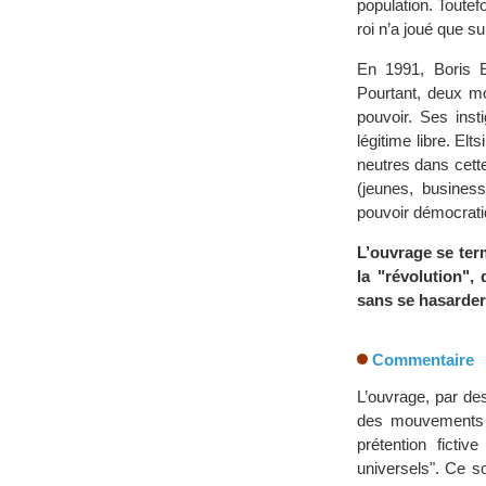
population. Toutef
roi n’a joué que sur
En 1991, Boris El
Pourtant, deux mo
pouvoir. Ses inst
légitime libre. El
neutres dans cett
(jeunes, businessm
pouvoir démocratiqu
L’ouvrage se ter
la "révolution",
sans se hasarder,
Commentaire
L’ouvrage, par de
des mouvements di
prétention ficti
universels". Ce so