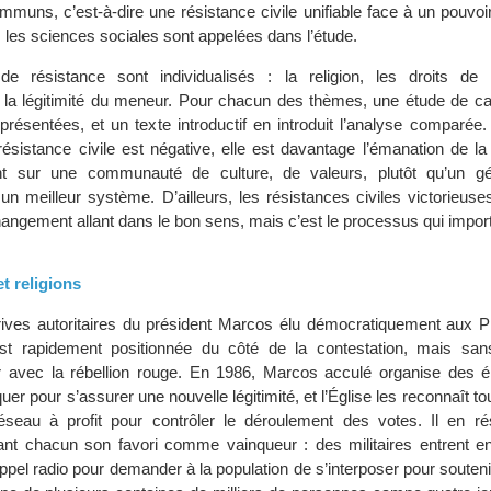
muns, c’est-à-dire une résistance civile unifiable face à un pouvoi
 les sciences sociales sont appelées dans l’étude.
 résistance sont individualisés : la religion, les droits de 
la légitimité du meneur. Pour chacun des thèmes, une étude de cas
résentées, et un texte introductif en introduit l’analyse comparée.
résistance civile est négative, elle est davantage l’émanation de la
nt sur une communauté de culture, de valeurs, plutôt qu’un gé
un meilleur système. D’ailleurs, les résistances civiles victorieuse
angement allant dans le bon sens, mais c’est le processus qui impor
et religions
rives autoritaires du président Marcos élu démocratiquement aux Ph
’est rapidement positionnée du côté de la contestation, mais sa
er avec la rébellion rouge. En 1986, Marcos acculé organise des éle
uer pour s’assurer une nouvelle légitimité, et l’Église les reconnaît to
éseau à profit pour contrôler le déroulement des votes. Il en ré
t chacun son favori comme vainqueur : des militaires entrent en 
appel radio pour demander à la population de s’interposer pour souteni