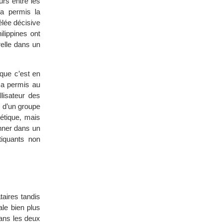
rs entre les
a permis la
élée décisive
ilippines ont
relle dans un
 que c’est en
 a permis au
llisateur des
r d’un groupe
iétique, mais
onner dans un
tiquants non
taires tandis
le bien plus
Dans les deux