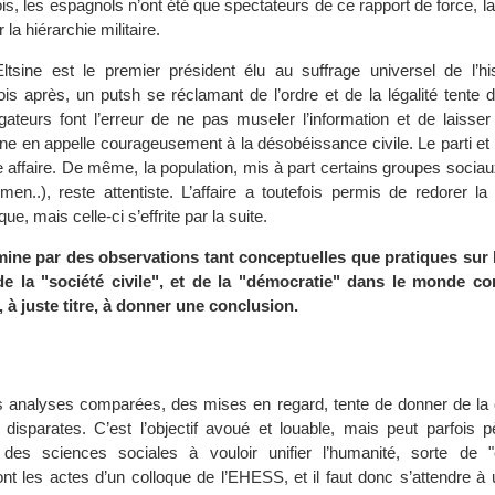
ois, les espagnols n’ont été que spectateurs de ce rapport de force, la 
 la hiérarchie militaire.
tsine est le premier président élu au suffrage universel de l’his
is après, un putsh se réclamant de l’ordre et de la légalité tente 
igateurs font l’erreur de ne pas museler l’information et de laisser
tsine en appelle courageusement à la désobéissance civile. Le parti et l
e affaire. De même, la population, mis à part certains groupes socia
en..), reste attentiste. L’affaire a toutefois permis de redorer la 
e, mais celle-ci s’effrite par la suite.
mine par des observations tant conceptuelles que pratiques sur 
 de la "société civile", et de la "démocratie" dans le monde c
 à juste titre, à donner une conclusion.
s analyses comparées, des mises en regard, tente de donner de la
sparates. C’est l’objectif avoué et louable, mais peut parfois p
ve des sciences sociales à vouloir unifier l’humanité, sorte de
nt les actes d’un colloque de l’EHESS, et il faut donc s’attendre à 