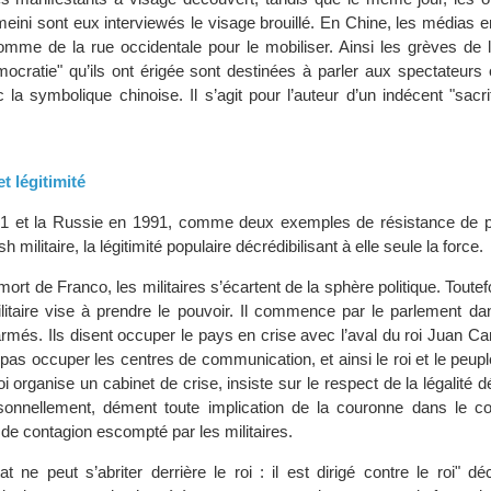
ini sont eux interviewés le visage brouillé. En Chine, les médias e
homme de la rue occidentale pour le mobiliser. Ainsi les grèves de l
ocratie" qu’ils ont érigée sont destinées à parler aux spectateurs 
 la symbolique chinoise. Il s’agit pour l’auteur d’un indécent "sacr
t légitimité
1 et la Russie en 1991, comme deux exemples de résistance de p
h militaire, la légitimité populaire décrédibilisant à elle seule la force.
ort de Franco, les militaires s’écartent de la sphère politique. Toutef
litaire vise à prendre le pouvoir. Il commence par le parlement dan
 armés. Ils disent occuper le pays en crise avec l’aval du roi Juan Car
e pas occuper les centres de communication, et ainsi le roi et le peupl
 organise un cabinet de crise, insiste sur le respect de la légalité 
sonnellement, dément toute implication de la couronne dans le co
t de contagion escompté par les militaires.
 ne peut s’abriter derrière le roi : il est dirigé contre le roi" décl